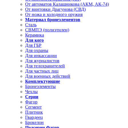
От автоматов Калашникова (АКМ, АК-74)
От винтовки Драгунова (СВД)
От ножа и холодного оружия
Материал бронеэлементов
Сталь
СВМПЭ (полиэтилен)
Керамика
Для кого
Для ГБР
Для охраны
Для инкассации
Для журналистов
Для телохранителей
Для частных лиц
Для военных действий
Комплектующие
Бронеэлементы
Чехлы
Серии
Фагор
Сегмент
Плитник
Гвардеец
Брокелон
Подсерии Фагор