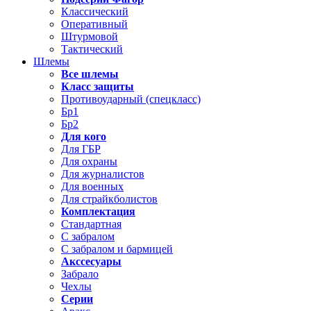
Классический
Оперативный
Штурмовой
Тактический
Шлемы
Все шлемы
Класс защиты
Противоударный (спецкласс)
Бр1
Бр2
Для кого
Для ГБР
Для охраны
Для журналистов
Для военных
Для страйкболистов
Комплектация
Стандартная
С забралом
С забралом и бармицей
Акссесуары
Забрало
Чехлы
Серии