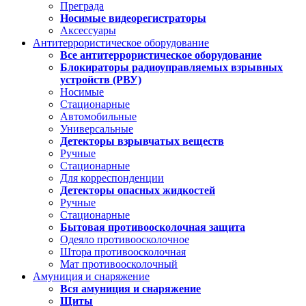
Преграда
Носимые видеорегистраторы
Аксессуары
Антитеррористическое оборудование
Все антитеррористическое оборудование
Блокираторы радиоуправляемых взрывных
устройств (РВУ)
Носимые
Стационарные
Автомобильные
Универсальные
Детекторы взрывчатых веществ
Ручные
Стационарные
Для корреспонденции
Детекторы опасных жидкостей
Ручные
Стационарные
Бытовая противоосколочная защита
Одеяло противоосколочное
Штора противоосколочная
Мат противоосколочный
Амуниция и снаряжение
Вся амуниция и снаряжение
Щиты