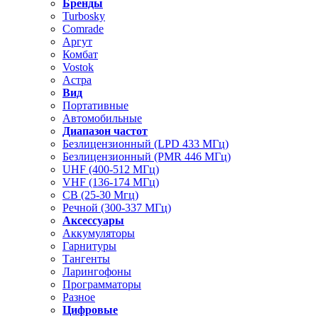
Бренды
Turbosky
Comrade
Аргут
Комбат
Vostok
Астра
Вид
Портативные
Автомобильные
Диапазон частот
Безлицензионный (LPD 433 МГц)
Безлицензионный (PMR 446 МГц)
UHF (400-512 МГц)
VHF (136-174 МГц)
CB (25-30 Мгц)
Речной (300-337 МГц)
Аксессуары
Аккумуляторы
Гарнитуры
Тангенты
Ларингофоны
Программаторы
Разное
Цифровые