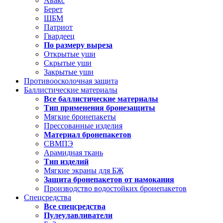
Авакс
Берет
ШБМ
Патриот
Гвардеец
По размеру выреза
Открытые уши
Скрытые уши
Закрытые уши
Противоосколочная защита
Баллистические материалы
Все баллистические материалы
Тип применения бронезащиты
Мягкие бронепакеты
Прессованные изделия
Материал бронепакетов
СВМПЭ
Арамидная ткань
Тип изделий
Мягкие экраны для БЖ
Защита бронепакетов от намокания
Производство водостойких бронепакетов
Спецсредства
Все спецсредства
Пулеулавливатели