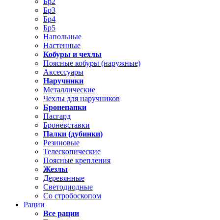
Бр2
Бр3
Бр4
Бр5
Напольные
Настенные
Кобуры и чехлы
Поясные кобуры (наружные)
Аксессуары
Наручники
Металлические
Чехлы для наручников
Бронепапки
Пасгард
Броневставки
Палки (дубинки)
Резиновые
Телескопические
Поясные крепления
Жезлы
Деревянные
Светодиодные
Со стробоскопом
Рации
Все рации