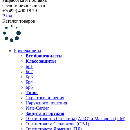
Разработка и поставка
средств безопасности
+7(499) 490 18 79
Вход
Каталог товаров
Бронежилеты
Все бронежилеты
Класс защиты
Бр1
Бр2
Бр3
Бр4
Бр5
Типы
Скрытого ношения
Наружного ношения
Plate-Carrier
Защита от оружия
От пистолетов Стечкина (АПС) и Макарова (ПМ)
От пистолета Сердюкова (СР-1)
От пистолета Ярыгина (ПЯ)