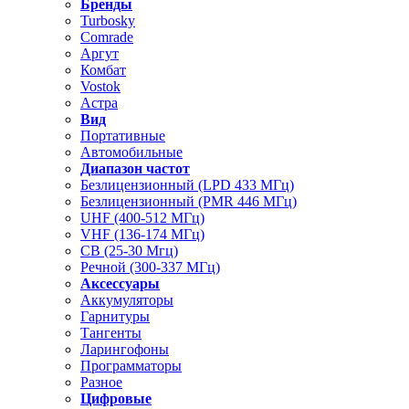
Бренды
Turbosky
Comrade
Аргут
Комбат
Vostok
Астра
Вид
Портативные
Автомобильные
Диапазон частот
Безлицензионный (LPD 433 МГц)
Безлицензионный (PMR 446 МГц)
UHF (400-512 МГц)
VHF (136-174 МГц)
CB (25-30 Мгц)
Речной (300-337 МГц)
Аксессуары
Аккумуляторы
Гарнитуры
Тангенты
Ларингофоны
Программаторы
Разное
Цифровые