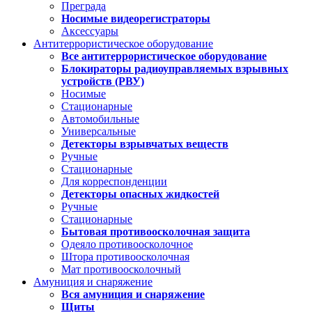
Преграда
Носимые видеорегистраторы
Аксессуары
Антитеррористическое оборудование
Все антитеррористическое оборудование
Блокираторы радиоуправляемых взрывных
устройств (РВУ)
Носимые
Стационарные
Автомобильные
Универсальные
Детекторы взрывчатых веществ
Ручные
Стационарные
Для корреспонденции
Детекторы опасных жидкостей
Ручные
Стационарные
Бытовая противоосколочная защита
Одеяло противоосколочное
Штора противоосколочная
Мат противоосколочный
Амуниция и снаряжение
Вся амуниция и снаряжение
Щиты