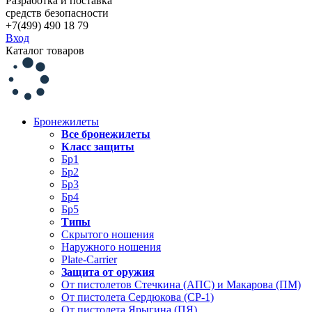
Разработка и поставка
средств безопасности
+7(499) 490 18 79
Вход
Каталог товаров
Бронежилеты
Все бронежилеты
Класс защиты
Бр1
Бр2
Бр3
Бр4
Бр5
Типы
Скрытого ношения
Наружного ношения
Plate-Carrier
Защита от оружия
От пистолетов Стечкина (АПС) и Макарова (ПМ)
От пистолета Сердюкова (СР-1)
От пистолета Ярыгина (ПЯ)