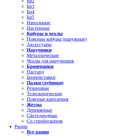
Бр2
Бр3
Бр4
Бр5
Напольные
Настенные
Кобуры и чехлы
Поясные кобуры (наружные)
Аксессуары
Наручники
Металлические
Чехлы для наручников
Бронепапки
Пасгард
Броневставки
Палки (дубинки)
Резиновые
Телескопические
Поясные крепления
Жезлы
Деревянные
Светодиодные
Со стробоскопом
Рации
Все рации