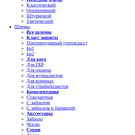
Классический
Оперативный
Штурмовой
Тактический
Шлемы
Все шлемы
Класс защиты
Противоударный (спецкласс)
Бр1
Бр2
Для кого
Для ГБР
Для охраны
Для журналистов
Для военных
Для страйкболистов
Комплектация
Стандартная
С забралом
С забралом и бармицей
Акссесуары
Забрало
Чехлы
Серии