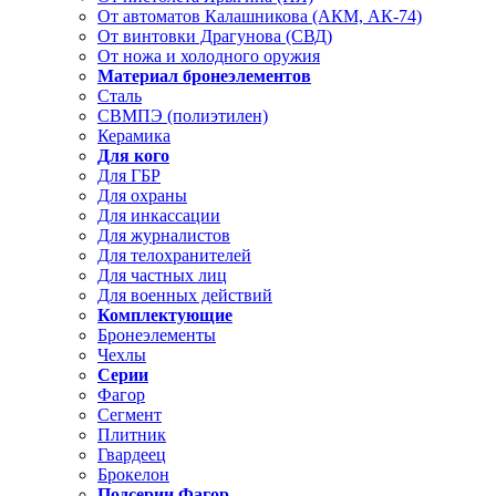
От автоматов Калашникова (АКМ, АК-74)
От винтовки Драгунова (СВД)
От ножа и холодного оружия
Материал бронеэлементов
Сталь
СВМПЭ (полиэтилен)
Керамика
Для кого
Для ГБР
Для охраны
Для инкассации
Для журналистов
Для телохранителей
Для частных лиц
Для военных действий
Комплектующие
Бронеэлементы
Чехлы
Серии
Фагор
Сегмент
Плитник
Гвардеец
Брокелон
Подсерии Фагор