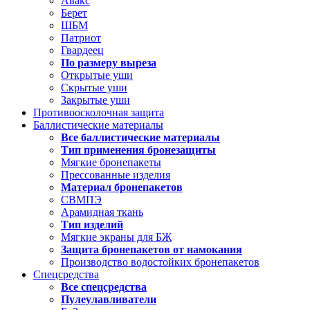
Авакс
Берет
ШБМ
Патриот
Гвардеец
По размеру выреза
Открытые уши
Скрытые уши
Закрытые уши
Противоосколочная защита
Баллистические материалы
Все баллистические материалы
Тип применения бронезащиты
Мягкие бронепакеты
Прессованные изделия
Материал бронепакетов
СВМПЭ
Арамидная ткань
Тип изделий
Мягкие экраны для БЖ
Защита бронепакетов от намокания
Производство водостойких бронепакетов
Спецсредства
Все спецсредства
Пулеулавливатели