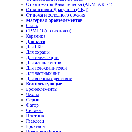
От автоматов Калашникова (АКМ, АК-74)
От винтовки Драгунова (СВД)
От ножа и холодного оружия
Материал бронеэлементов
Сталь
СВМПЭ (полиэтилен)
Керамика
Для кого
Для ГБР
Для охраны
Для инкассации
Для журналистов
Для телохранителей
Для частных лиц
Для военных действий
Комплектующие
Бронеэлементы
Чехлы
Серии
Фагор
Сегмент
Плитник
Гвардеец
Брокелон
Подсерии Фагор