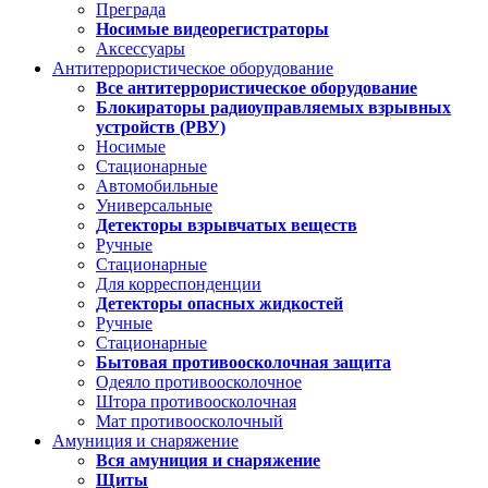
Преграда
Носимые видеорегистраторы
Аксессуары
Антитеррористическое оборудование
Все антитеррористическое оборудование
Блокираторы радиоуправляемых взрывных
устройств (РВУ)
Носимые
Стационарные
Автомобильные
Универсальные
Детекторы взрывчатых веществ
Ручные
Стационарные
Для корреспонденции
Детекторы опасных жидкостей
Ручные
Стационарные
Бытовая противоосколочная защита
Одеяло противоосколочное
Штора противоосколочная
Мат противоосколочный
Амуниция и снаряжение
Вся амуниция и снаряжение
Щиты