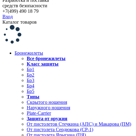
Разработка и поставка
средств безопасности
+7(499) 490 18 79
Вход
Каталог товаров
Бронежилеты
Все бронежилеты
Класс защиты
Бр1
Бр2
Бр3
Бр4
Бр5
Типы
Скрытого ношения
Наружного ношения
Plate-Carrier
Защита от оружия
От пистолетов Стечкина (АПС) и Макарова (ПМ)
От пистолета Сердюкова (СР-1)
От пистолета Ярыгина (ПЯ)