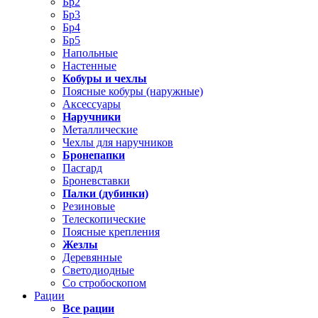
Бр2
Бр3
Бр4
Бр5
Напольные
Настенные
Кобуры и чехлы
Поясные кобуры (наружные)
Аксессуары
Наручники
Металлические
Чехлы для наручников
Бронепапки
Пасгард
Броневставки
Палки (дубинки)
Резиновые
Телескопические
Поясные крепления
Жезлы
Деревянные
Светодиодные
Со стробоскопом
Рации
Все рации