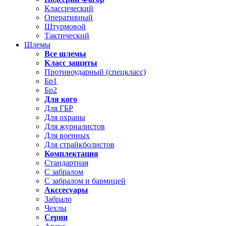
Классический
Оперативный
Штурмовой
Тактический
Шлемы
Все шлемы
Класс защиты
Противоударный (спецкласс)
Бр1
Бр2
Для кого
Для ГБР
Для охраны
Для журналистов
Для военных
Для страйкболистов
Комплектация
Стандартная
С забралом
С забралом и бармицей
Акссесуары
Забрало
Чехлы
Серии