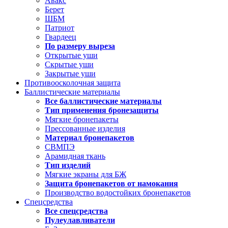
Авакс
Берет
ШБМ
Патриот
Гвардеец
По размеру выреза
Открытые уши
Скрытые уши
Закрытые уши
Противоосколочная защита
Баллистические материалы
Все баллистические материалы
Тип применения бронезащиты
Мягкие бронепакеты
Прессованные изделия
Материал бронепакетов
СВМПЭ
Арамидная ткань
Тип изделий
Мягкие экраны для БЖ
Защита бронепакетов от намокания
Производство водостойких бронепакетов
Спецсредства
Все спецсредства
Пулеулавливатели