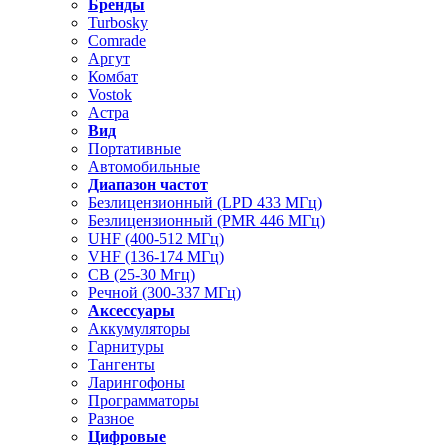
Бренды
Turbosky
Comrade
Аргут
Комбат
Vostok
Астра
Вид
Портативные
Автомобильные
Диапазон частот
Безлицензионный (LPD 433 МГц)
Безлицензионный (PMR 446 МГц)
UHF (400-512 МГц)
VHF (136-174 МГц)
CB (25-30 Мгц)
Речной (300-337 МГц)
Аксессуары
Аккумуляторы
Гарнитуры
Тангенты
Ларингофоны
Программаторы
Разное
Цифровые