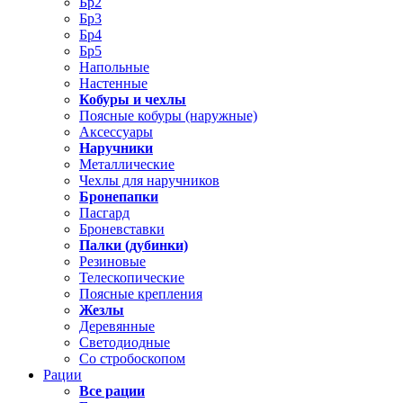
Бр2
Бр3
Бр4
Бр5
Напольные
Настенные
Кобуры и чехлы
Поясные кобуры (наружные)
Аксессуары
Наручники
Металлические
Чехлы для наручников
Бронепапки
Пасгард
Броневставки
Палки (дубинки)
Резиновые
Телескопические
Поясные крепления
Жезлы
Деревянные
Светодиодные
Со стробоскопом
Рации
Все рации