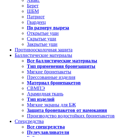
Авакс
Берет
ШБМ
Патриот
Гвардеец
По размеру выреза
Открытые уши
Скрытые уши
Закрытые уши
Противоосколочная защита
Баллистические материалы
Все баллистические материалы
Тип применения бронезащиты
Мягкие бронепакеты
Прессованные изделия
Материал бронепакетов
СВМПЭ
Арамидная ткань
Тип изделий
Мягкие экраны для БЖ
Защита бронепакетов от намокания
Производство водостойких бронепакетов
Спецсредства
Все спецсредства
Пулеулавливатели