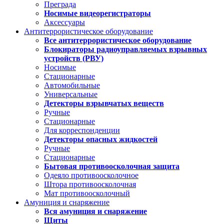
Преграда
Носимые видеорегистраторы
Аксессуары
Антитеррористическое оборудование
Все антитеррористическое оборудование
Блокираторы радиоуправляемых взрывных
устройств (РВУ)
Носимые
Стационарные
Автомобильные
Универсальные
Детекторы взрывчатых веществ
Ручные
Стационарные
Для корреспонденции
Детекторы опасных жидкостей
Ручные
Стационарные
Бытовая противоосколочная защита
Одеяло противоосколочное
Штора противоосколочная
Мат противоосколочный
Амуниция и снаряжение
Вся амуниция и снаряжение
Щиты