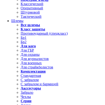
Классический
Оперативный
Штурмовой
Тактический
Шлемы
Все шлемы
Класс защиты
Противоударный (спецкласс)
Бр1
Бр2
Для кого
Для ГБР
Для охраны
Для журналистов
Для военных
Для страйкболистов
Комплектация
Стандартная
С забралом
С забралом и бармицей
Акссесуары
Забрало
Чехлы
Серии