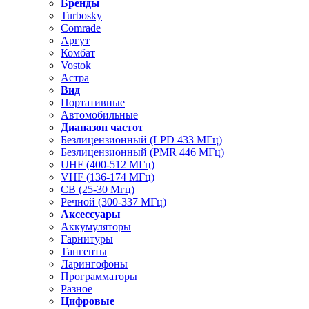
Бренды
Turbosky
Comrade
Аргут
Комбат
Vostok
Астра
Вид
Портативные
Автомобильные
Диапазон частот
Безлицензионный (LPD 433 МГц)
Безлицензионный (PMR 446 МГц)
UHF (400-512 МГц)
VHF (136-174 МГц)
CB (25-30 Мгц)
Речной (300-337 МГц)
Аксессуары
Аккумуляторы
Гарнитуры
Тангенты
Ларингофоны
Программаторы
Разное
Цифровые