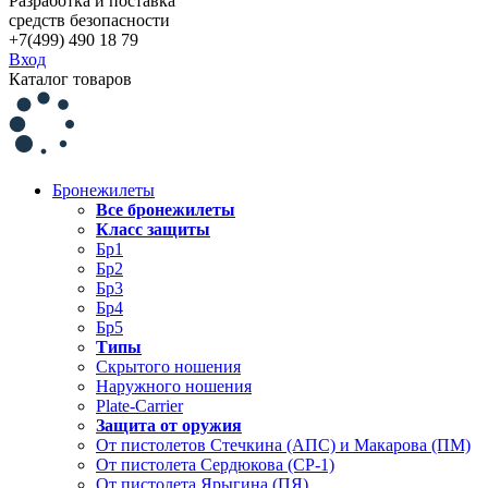
Разработка и поставка
средств безопасности
+7(499) 490 18 79
Вход
Каталог товаров
Бронежилеты
Все бронежилеты
Класс защиты
Бр1
Бр2
Бр3
Бр4
Бр5
Типы
Скрытого ношения
Наружного ношения
Plate-Carrier
Защита от оружия
От пистолетов Стечкина (АПС) и Макарова (ПМ)
От пистолета Сердюкова (СР-1)
От пистолета Ярыгина (ПЯ)