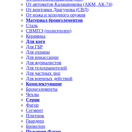
От автоматов Калашникова (АКМ, АК-74)
От винтовки Драгунова (СВД)
От ножа и холодного оружия
Материал бронеэлементов
Сталь
СВМПЭ (полиэтилен)
Керамика
Для кого
Для ГБР
Для охраны
Для инкассации
Для журналистов
Для телохранителей
Для частных лиц
Для военных действий
Комплектующие
Бронеэлементы
Чехлы
Серии
Фагор
Сегмент
Плитник
Гвардеец
Брокелон
Подсерии Фагор