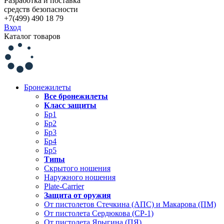
Разработка и поставка
средств безопасности
+7(499) 490 18 79
Вход
Каталог товаров
Бронежилеты
Все бронежилеты
Класс защиты
Бр1
Бр2
Бр3
Бр4
Бр5
Типы
Скрытого ношения
Наружного ношения
Plate-Carrier
Защита от оружия
От пистолетов Стечкина (АПС) и Макарова (ПМ)
От пистолета Сердюкова (СР-1)
От пистолета Ярыгина (ПЯ)