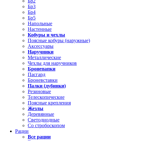
Бр2
Бр3
Бр4
Бр5
Напольные
Настенные
Кобуры и чехлы
Поясные кобуры (наружные)
Аксессуары
Наручники
Металлические
Чехлы для наручников
Бронепапки
Пасгард
Броневставки
Палки (дубинки)
Резиновые
Телескопические
Поясные крепления
Жезлы
Деревянные
Светодиодные
Со стробоскопом
Рации
Все рации