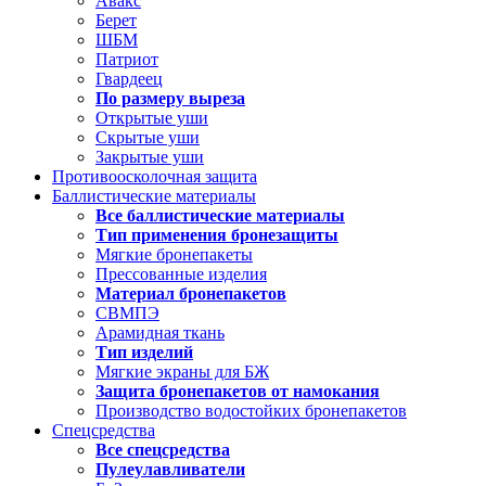
Авакс
Берет
ШБМ
Патриот
Гвардеец
По размеру выреза
Открытые уши
Скрытые уши
Закрытые уши
Противоосколочная защита
Баллистические материалы
Все баллистические материалы
Тип применения бронезащиты
Мягкие бронепакеты
Прессованные изделия
Материал бронепакетов
СВМПЭ
Арамидная ткань
Тип изделий
Мягкие экраны для БЖ
Защита бронепакетов от намокания
Производство водостойких бронепакетов
Спецсредства
Все спецсредства
Пулеулавливатели