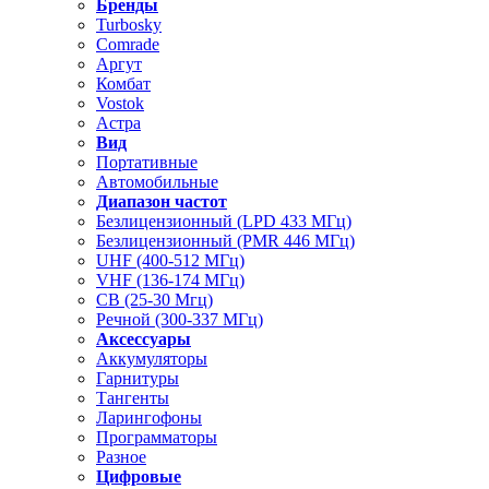
Бренды
Turbosky
Comrade
Аргут
Комбат
Vostok
Астра
Вид
Портативные
Автомобильные
Диапазон частот
Безлицензионный (LPD 433 МГц)
Безлицензионный (PMR 446 МГц)
UHF (400-512 МГц)
VHF (136-174 МГц)
CB (25-30 Мгц)
Речной (300-337 МГц)
Аксессуары
Аккумуляторы
Гарнитуры
Тангенты
Ларингофоны
Программаторы
Разное
Цифровые