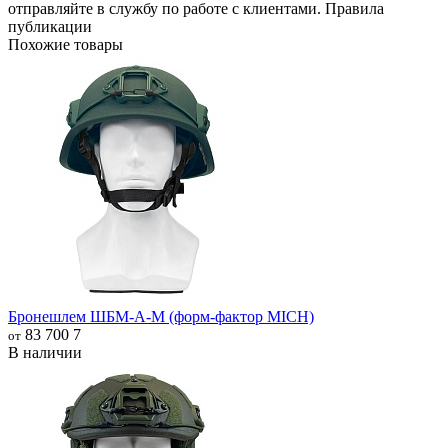
отправляйте в
службу по работе с клиентами
.
Правила
публикации
Похожие товары
Бронешлем ШБМ-А-М (форм-фактор MICH)
83 700
7
от
В наличии