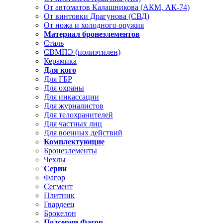
От автоматов Калашникова (АКМ, АК-74)
От винтовки Драгунова (СВД)
От ножа и холодного оружия
Материал бронеэлементов
Сталь
СВМПЭ (полиэтилен)
Керамика
Для кого
Для ГБР
Для охраны
Для инкассации
Для журналистов
Для телохранителей
Для частных лиц
Для военных действий
Комплектующие
Бронеэлементы
Чехлы
Серии
Фагор
Сегмент
Плитник
Гвардеец
Брокелон
Подсерии Фагор