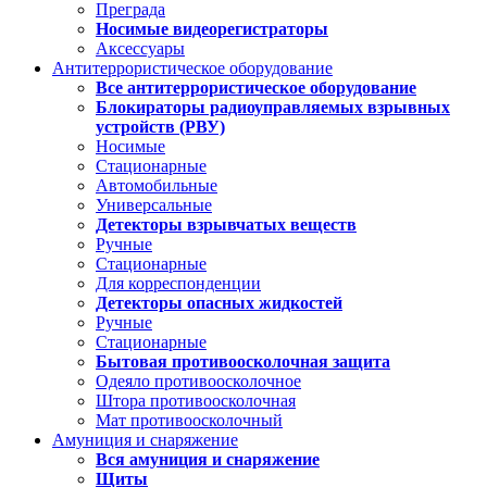
Преграда
Носимые видеорегистраторы
Аксессуары
Антитеррористическое оборудование
Все антитеррористическое оборудование
Блокираторы радиоуправляемых взрывных
устройств (РВУ)
Носимые
Стационарные
Автомобильные
Универсальные
Детекторы взрывчатых веществ
Ручные
Стационарные
Для корреспонденции
Детекторы опасных жидкостей
Ручные
Стационарные
Бытовая противоосколочная защита
Одеяло противоосколочное
Штора противоосколочная
Мат противоосколочный
Амуниция и снаряжение
Вся амуниция и снаряжение
Щиты