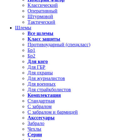
Классический
Оперативный
Штурмовой
Тактический
Шлемы
Все шлемы
Класс защиты
Противоударный (спецкласс)
Бр1
Бр2
Для кого
Для ГБР
Для охраны
Для журналистов
Для военных
Для страйкболистов
Комплектация
Стандартная
С забралом
С забралом и бармицей
Акссесуары
Забрало
Чехлы
Серии