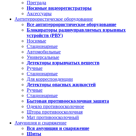
Преграда
Носимые видеорегистраторы
Аксессуары
Антитеррористическое оборудование
Все антитеррористическое оборудование
Блокираторы радиоуправляемых взрывных
устройств (РВУ)
Носимые
Стационарные
Автомобильные
Универсальные
Детекторы взрывчатых веществ
Ручные
Стационарные
Для корреспонденции
Детекторы опасных жидкостей
Ручные
Стационарные
Бытовая противоосколочная защита
Одеяло противоосколочное
Штора противоосколочная
Мат противоосколочный
Амуниция и снаряжение
Вся амуниция и снаряжение
Щиты