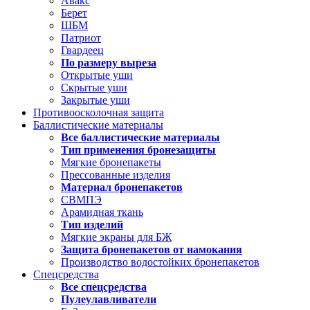
Авакс
Берет
ШБМ
Патриот
Гвардеец
По размеру выреза
Открытые уши
Скрытые уши
Закрытые уши
Противоосколочная защита
Баллистические материалы
Все баллистические материалы
Тип применения бронезащиты
Мягкие бронепакеты
Прессованные изделия
Материал бронепакетов
СВМПЭ
Арамидная ткань
Тип изделий
Мягкие экраны для БЖ
Защита бронепакетов от намокания
Производство водостойких бронепакетов
Спецсредства
Все спецсредства
Пулеулавливатели