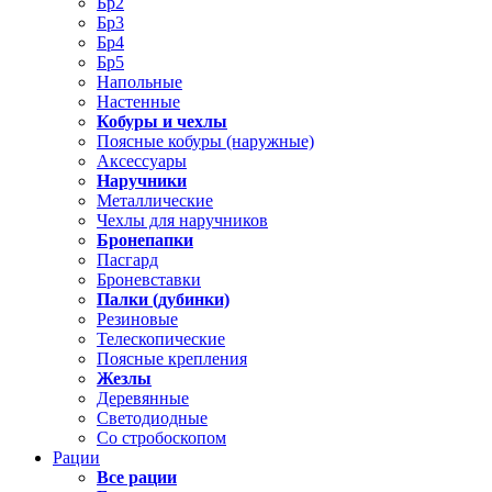
Бр2
Бр3
Бр4
Бр5
Напольные
Настенные
Кобуры и чехлы
Поясные кобуры (наружные)
Аксессуары
Наручники
Металлические
Чехлы для наручников
Бронепапки
Пасгард
Броневставки
Палки (дубинки)
Резиновые
Телескопические
Поясные крепления
Жезлы
Деревянные
Светодиодные
Со стробоскопом
Рации
Все рации