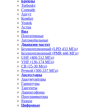
Бренды
Turbosky
Comrade
Аргут
Комбат
Vostok
Астра
Вид
Портативные
Автомобильные
Диапазон частот
Безлицензионный (LPD 433 МГц)
Безлицензионный (PMR 446 МГц)
UHF (400-512 МГц)
VHF (136-174 МГц)
CB (25-30 Мгц)
Речной (300-337 МГц)
Аксессуары
Аккумуляторы
Гарнитуры
Тангенты
Ларингофоны
Программаторы
Разное
Цифровые