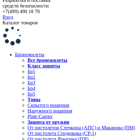
Разработка и поставка
средств безопасности
+7(499) 490 18 79
Вход
Каталог товаров
Бронежилеты
Все бронежилеты
Класс защиты
Бр1
Бр2
Бр3
Бр4
Бр5
Типы
Скрытого ношения
Наружного ношения
Plate-Carrier
Защита от оружия
От пистолетов Стечкина (АПС) и Макарова (ПМ)
От пистолета Сердюкова (СР-1)
От пистолета Ярыгина (ПЯ)