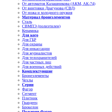
От автоматов Калашникова (АКМ, АК-74)
От винтовки Драгунова (СВД)
От ножа и холодного оружия
Материал бронеэлементов
Сталь
СВМПЭ (полиэтилен)
Керамика
Для кого
Для ГБР
Для охраны
Для инкассации
Для журналистов
Для телохранителей
Для частных лиц
Для военных действий
Комплектующие
Бронеэлементы
Чехлы
Серии
Фагор
Сегмент
Плитник
Гвардеец
Брокелон
Подсерии Фагор