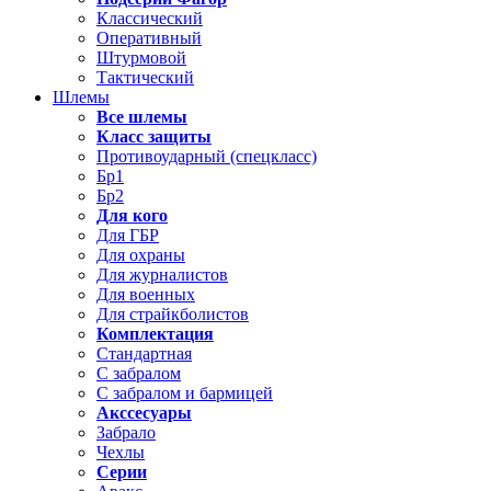
Классический
Оперативный
Штурмовой
Тактический
Шлемы
Все шлемы
Класс защиты
Противоударный (спецкласс)
Бр1
Бр2
Для кого
Для ГБР
Для охраны
Для журналистов
Для военных
Для страйкболистов
Комплектация
Стандартная
С забралом
С забралом и бармицей
Акссесуары
Забрало
Чехлы
Серии