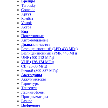
Бренды
Turbosky
Comrade
Аргут
Комбат
Vostok
Астра
Вид
Портативные
Автомобильные
Диапазон частот
Безлицензионный (LPD 433 МГц)
Безлицензионный (PMR 446 МГц)
UHF (400-512 МГц)
VHF (136-174 МГц)
CB (25-30 Мгц)
Речной (300-337 МГц)
Аксессуары
Аккумуляторы
Гарнитуры
Тангенты
Ларингофоны
Программаторы
Разное
Цифровые