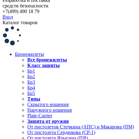
Разработка и поставка
средств безопасности
+7(499) 490 18 79
Вход
Каталог товаров
Бронежилеты
Все бронежилеты
Класс защиты
Бр1
Бр2
Бр3
Бр4
Бр5
Типы
Скрытого ношения
Наружного ношения
Plate-Carrier
Защита от оружия
От пистолетов Стечкина (АПС) и Макарова (ПМ)
От пистолета Сердюкова (СР-1)
От пистолета Ярыгина (ПЯ)