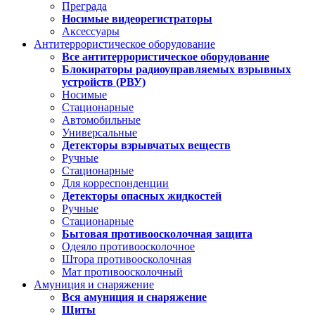
Преграда
Носимые видеорегистраторы
Аксессуары
Антитеррористическое оборудование
Все антитеррористическое оборудование
Блокираторы радиоуправляемых взрывных
устройств (РВУ)
Носимые
Стационарные
Автомобильные
Универсальные
Детекторы взрывчатых веществ
Ручные
Стационарные
Для корреспонденции
Детекторы опасных жидкостей
Ручные
Стационарные
Бытовая противоосколочная защита
Одеяло противоосколочное
Штора противоосколочная
Мат противоосколочный
Амуниция и снаряжение
Вся амуниция и снаряжение
Щиты