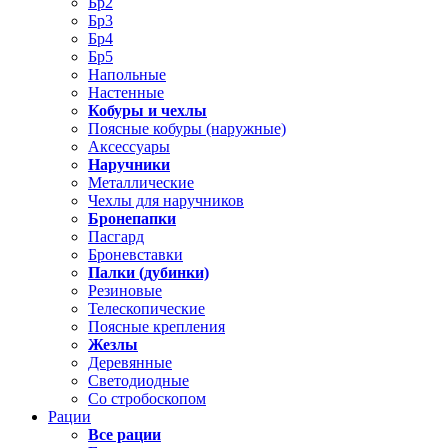
Бр2
Бр3
Бр4
Бр5
Напольные
Настенные
Кобуры и чехлы
Поясные кобуры (наружные)
Аксессуары
Наручники
Металлические
Чехлы для наручников
Бронепапки
Пасгард
Броневставки
Палки (дубинки)
Резиновые
Телескопические
Поясные крепления
Жезлы
Деревянные
Светодиодные
Со стробоскопом
Рации
Все рации