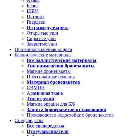
Авакс
Берет
ШБМ
Патриот
Гвардеец
По размеру выреза
Открытые уши
Скрытые уши
Закрытые уши
Противоосколочная защита
Баллистические материалы
Все баллистические материалы
Тип применения бронезащиты
Мягкие бронепакеты
Прессованные изделия
Материал бронепакетов
СВМПЭ
Арамидная ткань
Тип изделий
Мягкие экраны для БЖ
Защита бронепакетов от намокания
Производство водостойких бронепакетов
Спецсредства
Все спецсредства
Пулеулавливатели