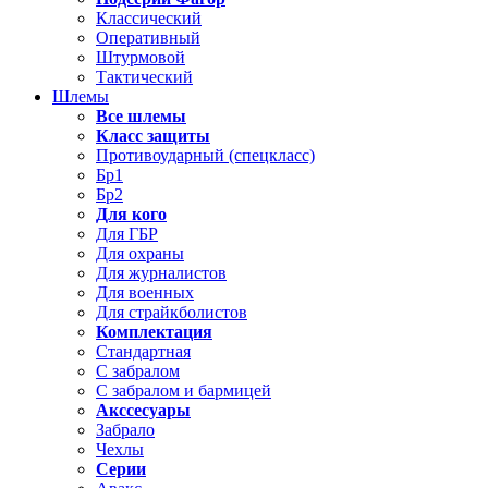
Классический
Оперативный
Штурмовой
Тактический
Шлемы
Все шлемы
Класс защиты
Противоударный (спецкласс)
Бр1
Бр2
Для кого
Для ГБР
Для охраны
Для журналистов
Для военных
Для страйкболистов
Комплектация
Стандартная
С забралом
С забралом и бармицей
Акссесуары
Забрало
Чехлы
Серии