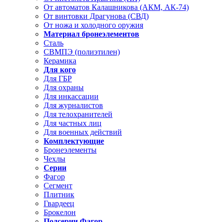
От автоматов Калашникова (АКМ, АК-74)
От винтовки Драгунова (СВД)
От ножа и холодного оружия
Материал бронеэлементов
Сталь
СВМПЭ (полиэтилен)
Керамика
Для кого
Для ГБР
Для охраны
Для инкассации
Для журналистов
Для телохранителей
Для частных лиц
Для военных действий
Комплектующие
Бронеэлементы
Чехлы
Серии
Фагор
Сегмент
Плитник
Гвардеец
Брокелон
Подсерии Фагор