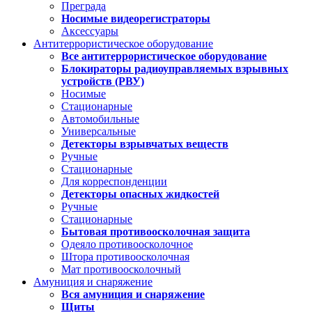
Преграда
Носимые видеорегистраторы
Аксессуары
Антитеррористическое оборудование
Все антитеррористическое оборудование
Блокираторы радиоуправляемых взрывных
устройств (РВУ)
Носимые
Стационарные
Автомобильные
Универсальные
Детекторы взрывчатых веществ
Ручные
Стационарные
Для корреспонденции
Детекторы опасных жидкостей
Ручные
Стационарные
Бытовая противоосколочная защита
Одеяло противоосколочное
Штора противоосколочная
Мат противоосколочный
Амуниция и снаряжение
Вся амуниция и снаряжение
Щиты