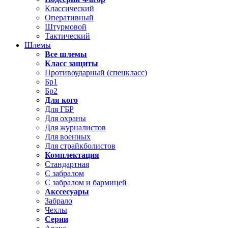
Классический
Оперативный
Штурмовой
Тактический
Шлемы
Все шлемы
Класс защиты
Противоударный (спецкласс)
Бр1
Бр2
Для кого
Для ГБР
Для охраны
Для журналистов
Для военных
Для страйкболистов
Комплектация
Стандартная
С забралом
С забралом и бармицей
Акссесуары
Забрало
Чехлы
Серии