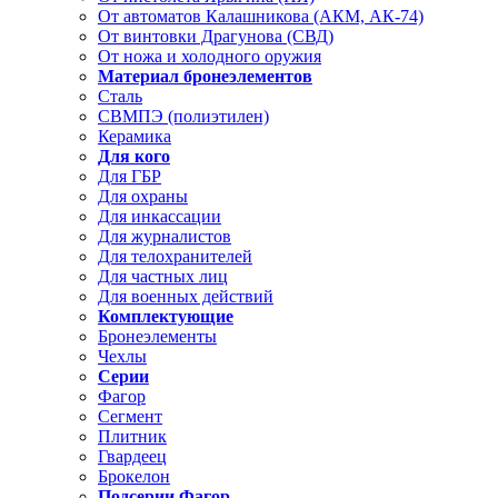
От автоматов Калашникова (АКМ, АК-74)
От винтовки Драгунова (СВД)
От ножа и холодного оружия
Материал бронеэлементов
Сталь
СВМПЭ (полиэтилен)
Керамика
Для кого
Для ГБР
Для охраны
Для инкассации
Для журналистов
Для телохранителей
Для частных лиц
Для военных действий
Комплектующие
Бронеэлементы
Чехлы
Серии
Фагор
Сегмент
Плитник
Гвардеец
Брокелон
Подсерии Фагор