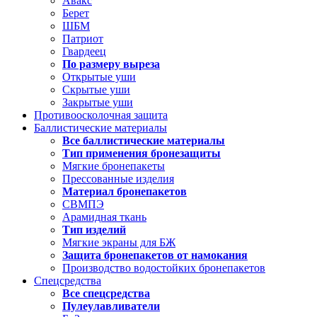
Авакс
Берет
ШБМ
Патриот
Гвардеец
По размеру выреза
Открытые уши
Скрытые уши
Закрытые уши
Противоосколочная защита
Баллистические материалы
Все баллистические материалы
Тип применения бронезащиты
Мягкие бронепакеты
Прессованные изделия
Материал бронепакетов
СВМПЭ
Арамидная ткань
Тип изделий
Мягкие экраны для БЖ
Защита бронепакетов от намокания
Производство водостойких бронепакетов
Спецсредства
Все спецсредства
Пулеулавливатели