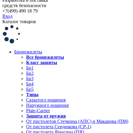
Разработка и поставка
средств безопасности
+7(499) 490 18 79
Вход
Каталог товаров
Бронежилеты
Все бронежилеты
Класс защиты
Бр1
Бр2
Бр3
Бр4
Бр5
Типы
Скрытого ношения
Наружного ношения
Plate-Carrier
Защита от оружия
От пистолетов Стечкина (АПС) и Макарова (ПМ)
От пистолета Сердюкова (СР-1)
От пистолета Ярыгина (ПЯ)