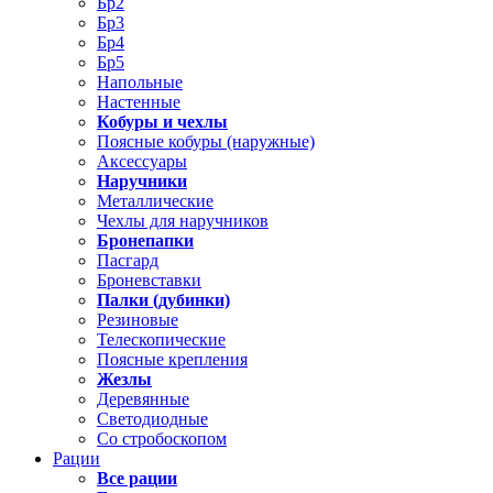
Бр2
Бр3
Бр4
Бр5
Напольные
Настенные
Кобуры и чехлы
Поясные кобуры (наружные)
Аксессуары
Наручники
Металлические
Чехлы для наручников
Бронепапки
Пасгард
Броневставки
Палки (дубинки)
Резиновые
Телескопические
Поясные крепления
Жезлы
Деревянные
Светодиодные
Со стробоскопом
Рации
Все рации