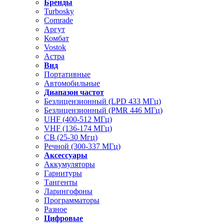
Бренды
Turbosky
Comrade
Аргут
Комбат
Vostok
Астра
Вид
Портативные
Автомобильные
Диапазон частот
Безлицензионный (LPD 433 МГц)
Безлицензионный (PMR 446 МГц)
UHF (400-512 МГц)
VHF (136-174 МГц)
CB (25-30 Мгц)
Речной (300-337 МГц)
Аксессуары
Аккумуляторы
Гарнитуры
Тангенты
Ларингофоны
Программаторы
Разное
Цифровые