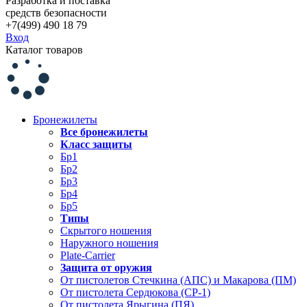
Разработка и поставка
средств безопасности
+7(499) 490 18 79
Вход
Каталог товаров
Бронежилеты
Все бронежилеты
Класс защиты
Бр1
Бр2
Бр3
Бр4
Бр5
Типы
Скрытого ношения
Наружного ношения
Plate-Carrier
Защита от оружия
От пистолетов Стечкина (АПС) и Макарова (ПМ)
От пистолета Сердюкова (СР-1)
От пистолета Ярыгина (ПЯ)