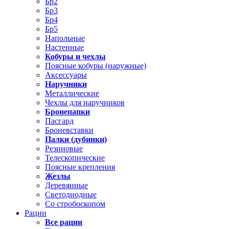
Бр2
Бр3
Бр4
Бр5
Напольные
Настенные
Кобуры и чехлы
Поясные кобуры (наружные)
Аксессуары
Наручники
Металлические
Чехлы для наручников
Бронепапки
Пасгард
Броневставки
Палки (дубинки)
Резиновые
Телескопические
Поясные крепления
Жезлы
Деревянные
Светодиодные
Со стробоскопом
Рации
Все рации