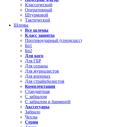
Классический
Оперативный
Штурмовой
Тактический
Шлемы
Все шлемы
Класс защиты
Противоударный (спецкласс)
Бр1
Бр2
Для кого
Для ГБР
Для охраны
Для журналистов
Для военных
Для страйкболистов
Комплектация
Стандартная
С забралом
С забралом и бармицей
Акссесуары
Забрало
Чехлы
Серии