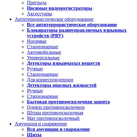
Преграда
Носимые видеорегистраторы
Аксессуары
Антитеррористическое оборудование
Все антитеррористическое оборудование
Блокираторы радиоуправляемых взрывных
устройств (РВУ)
Носимые
Стационарные
Автомобильные
Универсальные
Детекторы взрывчатых веществ
Ручные
Стационарные
Для корреспонденции
Детекторы опасных жидкостей
Ручные
Стационарные
Бытовая противоосколочная защита
Одеяло противоосколочное
Штора противоосколочная
Мат противоосколочный
Амуниция и снаряжение
Вся амуниция и снаряжение
Щиты