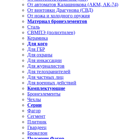
От автоматов Калашникова (АКМ, АК-74)
От винтовки Драгунова (СВД)
От ножа и холодного оружия
Материал бронеэлементов
Сталь
СВМПЭ (полиэтилен)
Керамика
Для кого
Для ГБР
Для охраны
Для инкассации
Для журналистов
Для телохранителей
Для частных лиц
Для военных действий
Комплектующие
Бронеэлементы
Чехлы
Серии
Фагор
Сегмент
Плитник
Гвардеец
Брокелон
Подсерии Фагор