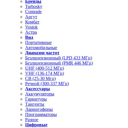
Бренды
Turbosky
Comrade
Аргут
Комбат
Vostok
Астра
Вид
Портативные
Автомобильные
Диапазон частот
Безлицензионный (LPD 433 МГц)
Безлицензионный (PMR 446 МГц)
UHF (400-512 МГц)
VHF (136-174 МГц)
CB (25-30 Мгц)
Речной (300-337 МГц)
Аксессуары
Аккумуляторы
Гарнитуры
Тангенты
Ларингофоны
Программаторы
Разное
Цифровые