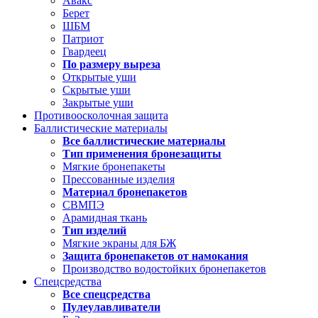
Авакс
Берет
ШБМ
Патриот
Гвардеец
По размеру выреза
Открытые уши
Скрытые уши
Закрытые уши
Противоосколочная защита
Баллистические материалы
Все баллистические материалы
Тип применения бронезащиты
Мягкие бронепакеты
Прессованные изделия
Материал бронепакетов
СВМПЭ
Арамидная ткань
Тип изделий
Мягкие экраны для БЖ
Защита бронепакетов от намокания
Производство водостойких бронепакетов
Спецсредства
Все спецсредства
Пулеулавливатели