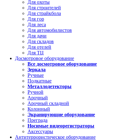
Для охоты
Для строителей
Для страйкбола
Для гор
Для леса
Для автомобилистов
Для дачи
Для складов
Для отелей
Для ТЦ
Досмотровое оборудование
Все досмотровое оборудование
Зеркала
Ручные
Подкатные
Металлодетекторы
Ручной
Арочный
Арочный складной
Колонный
Экранирующие оборудование
Преграда
Носимые видеорегистраторы
Аксессуары
Антитеррористическое оборудование