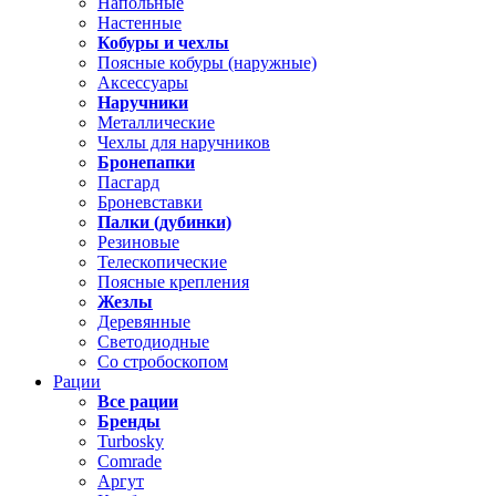
Напольные
Настенные
Кобуры и чехлы
Поясные кобуры (наружные)
Аксессуары
Наручники
Металлические
Чехлы для наручников
Бронепапки
Пасгард
Броневставки
Палки (дубинки)
Резиновые
Телескопические
Поясные крепления
Жезлы
Деревянные
Светодиодные
Со стробоскопом
Рации
Все рации
Бренды
Turbosky
Comrade
Аргут