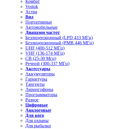
Комбат
Vostok
Астра
Вид
Портативные
Автомобильные
Диапазон частот
Безлицензионный (LPD 433 МГц)
Безлицензионный (PMR 446 МГц)
UHF (400-512 МГц)
VHF (136-174 МГц)
CB (25-30 Мгц)
Речной (300-337 МГц)
Аксессуары
Аккумуляторы
Гарнитуры
Тангенты
Ларингофоны
Программаторы
Разное
Цифровые
Аналоговые
Для кого
Для охраны
Для рыбалки