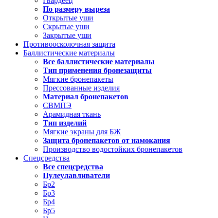
Гвардеец
По размеру выреза
Открытые уши
Скрытые уши
Закрытые уши
Противоосколочная защита
Баллистические материалы
Все баллистические материалы
Тип применения бронезащиты
Мягкие бронепакеты
Прессованные изделия
Материал бронепакетов
СВМПЭ
Арамидная ткань
Тип изделий
Мягкие экраны для БЖ
Защита бронепакетов от намокания
Производство водостойких бронепакетов
Спецсредства
Все спецсредства
Пулеулавливатели
Бр2
Бр3
Бр4
Бр5