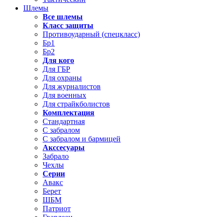
Шлемы
Все шлемы
Класс защиты
Противоударный (спецкласс)
Бр1
Бр2
Для кого
Для ГБР
Для охраны
Для журналистов
Для военных
Для страйкболистов
Комплектация
Стандартная
С забралом
С забралом и бармицей
Акссесуары
Забрало
Чехлы
Серии
Авакс
Берет
ШБМ
Патриот