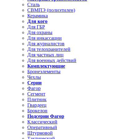
Сталь
СВМПЭ (полиэтилен)
Керамика
Для кого
Для ГБР
Для охраны
Для инкассации
Для журналистов
Для телохранителей
Для частных лиц
Для военных действий
Комплектующие
Бронеэлементы
Чехлы
Серии
Фагор
Сегмент
Плитник
Гвардеец
Брокелон
Подсерии Фагор
Классический
Оперативный
Штурмовой
Тактический