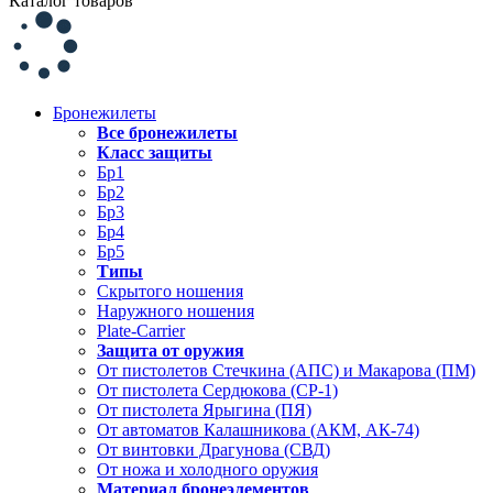
Каталог товаров
Бронежилеты
Все бронежилеты
Класс защиты
Бр1
Бр2
Бр3
Бр4
Бр5
Типы
Скрытого ношения
Наружного ношения
Plate-Carrier
Защита от оружия
От пистолетов Стечкина (АПС) и Макарова (ПМ)
От пистолета Сердюкова (СР-1)
От пистолета Ярыгина (ПЯ)
От автоматов Калашникова (АКМ, АК-74)
От винтовки Драгунова (СВД)
От ножа и холодного оружия
Материал бронеэлементов