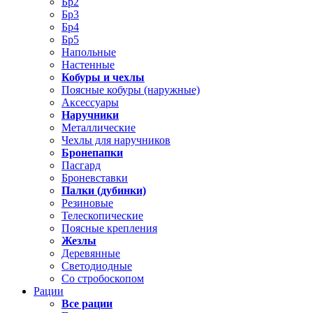
Бр2
Бр3
Бр4
Бр5
Напольные
Настенные
Кобуры и чехлы
Поясные кобуры (наружные)
Аксессуары
Наручники
Металлические
Чехлы для наручников
Бронепапки
Пасгард
Броневставки
Палки (дубинки)
Резиновые
Телескопические
Поясные крепления
Жезлы
Деревянные
Светодиодные
Со стробоскопом
Рации
Все рации