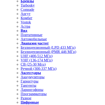
Бренды
Turbosky
Comrade
Аргут
Комбат
Vostok
Астра
Вид
Портативные
Автомобильные
Диапазон частот
Безлицензионный (LPD 433 МГц)
Безлицензионный (PMR 446 МГц)
UHF (400-512 МГц)
VHF (136-174 МГц)
CB (25-30 Мгц)
Речной (300-337 МГц)
Аксессуары
Аккумуляторы
Гарнитуры
Тангенты
Ларингофоны
Программаторы
Разное
Цифровые