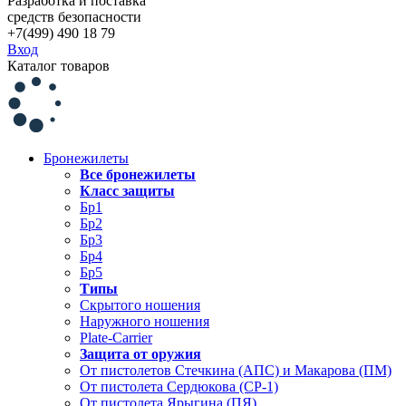
Разработка и поставка
средств безопасности
+7(499) 490 18 79
Вход
Каталог товаров
Бронежилеты
Все бронежилеты
Класс защиты
Бр1
Бр2
Бр3
Бр4
Бр5
Типы
Скрытого ношения
Наружного ношения
Plate-Carrier
Защита от оружия
От пистолетов Стечкина (АПС) и Макарова (ПМ)
От пистолета Сердюкова (СР-1)
От пистолета Ярыгина (ПЯ)