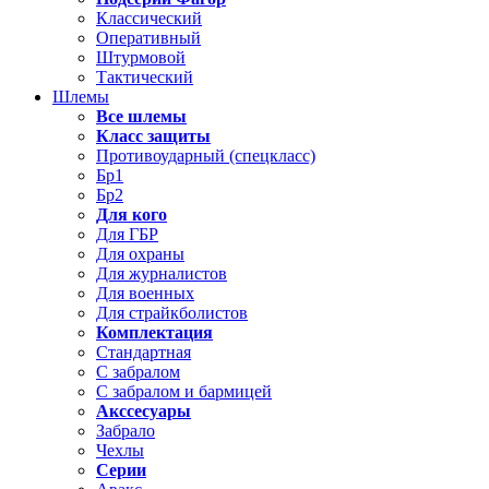
Классический
Оперативный
Штурмовой
Тактический
Шлемы
Все шлемы
Класс защиты
Противоударный (спецкласс)
Бр1
Бр2
Для кого
Для ГБР
Для охраны
Для журналистов
Для военных
Для страйкболистов
Комплектация
Стандартная
С забралом
С забралом и бармицей
Акссесуары
Забрало
Чехлы
Серии