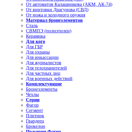
От автоматов Калашникова (АКМ, АК-74)
От винтовки Драгунова (СВД)
От ножа и холодного оружия
Материал бронеэлементов
Сталь
СВМПЭ (полиэтилен)
Керамика
Для кого
Для ГБР
Для охраны
Для инкассации
Для журналистов
Для телохранителей
Для частных лиц
Для военных действий
Комплектующие
Бронеэлементы
Чехлы
Серии
Фагор
Сегмент
Плитник
Гвардеец
Брокелон
Подсерии Фагор