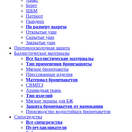
Авакс
Берет
ШБМ
Патриот
Гвардеец
По размеру выреза
Открытые уши
Скрытые уши
Закрытые уши
Противоосколочная защита
Баллистические материалы
Все баллистические материалы
Тип применения бронезащиты
Мягкие бронепакеты
Прессованные изделия
Материал бронепакетов
СВМПЭ
Арамидная ткань
Тип изделий
Мягкие экраны для БЖ
Защита бронепакетов от намокания
Производство водостойких бронепакетов
Спецсредства
Все спецсредства
Пулеулавливатели