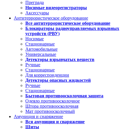
Преграда
Носимые видеорегистраторы
Аксессуары
Антитеррористическое оборудование
Все антитеррористическое оборудование
Блокираторы радиоуправляемых взрывных
устройств (РВУ)
Носимые
Стационарные
Автомобильные
Универсальные
Детекторы взрывчатых веществ
Ручные
Стационарные
Для корреспонденции
Детекторы опасных жидкостей
Ручные
Стационарные
Бытовая противоосколочная защита
Одеяло противоосколочное
Штора противоосколочная
Мат противоосколочный
Амуниция и снаряжение
Вся амуниция и снаряжение
Щиты