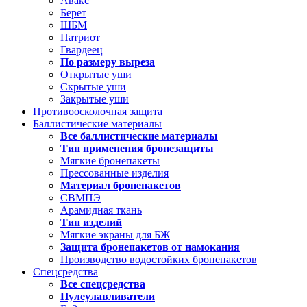
Авакс
Берет
ШБМ
Патриот
Гвардеец
По размеру выреза
Открытые уши
Скрытые уши
Закрытые уши
Противоосколочная защита
Баллистические материалы
Все баллистические материалы
Тип применения бронезащиты
Мягкие бронепакеты
Прессованные изделия
Материал бронепакетов
СВМПЭ
Арамидная ткань
Тип изделий
Мягкие экраны для БЖ
Защита бронепакетов от намокания
Производство водостойких бронепакетов
Спецсредства
Все спецсредства
Пулеулавливатели