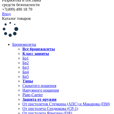
Разработка и поставка
средств безопасности
+7(499) 490 18 79
Вход
Каталог товаров
Бронежилеты
Все бронежилеты
Класс защиты
Бр1
Бр2
Бр3
Бр4
Бр5
Типы
Скрытого ношения
Наружного ношения
Plate-Carrier
Защита от оружия
От пистолетов Стечкина (АПС) и Макарова (ПМ)
От пистолета Сердюкова (СР-1)
От пистолета Ярыгина (ПЯ)