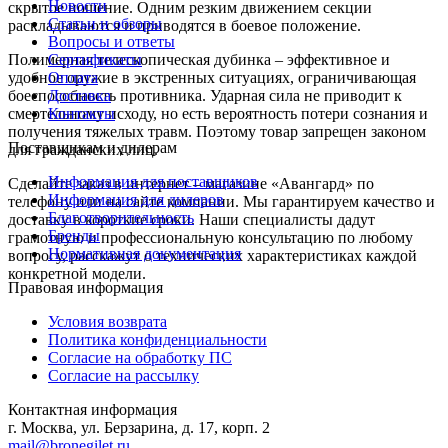
Новости
скрытое ношение. Одним резким движением секции
Статьи и обзоры
раскладываются и приводятся в боевое положение.
Вопросы и ответы
Полимерная телескопическая дубинка – эффективное и
Сертификаты
удобное оружие в экстренных ситуациях, ограничивающая
Оплата
боеспособность противника. Ударная сила не приводит к
Доставка
смертельному исходу, но есть вероятность потери сознания и
Контакты
получения тяжелых травм. Поэтому товар запрещен законом
Поставщикам и дилерам
для гражданских лиц.
Информация для поставщиков
Сделайте заказ в интернет – магазине «Авангард» по
Информация для дилеров
телефону или на сайте компании. Мы гарантируем качество и
Благотворительность
доставку в короткие сроки. Наши специалисты дадут
Бренды
грамотную и профессиональную консультацию по любому
Нормативная документация
вопросу, расскажут о технических характеристиках каждой
конкретной модели.
Правовая информация
Условия возврата
Политика конфиденциальности
Согласие на обработку ПС
Согласие на рассылку
Контактная информация
г. Москва, ул. Берзарина, д. 17, корп. 2
mail@bronegilet.ru