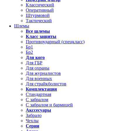
Классический
Оперативный
Штурмовой
Тактический
Шлемы
Все шлемы
Класс защиты
Противоударный (спецкласс)
Бр1
Бр2
Для кого
Для ГБР
Для охраны
Для журналистов
Для военных
Для страйкболистов
Комплектация
Стандартная
С забралом
С забралом и бармицей
Акссесуары
Забрало
Чехлы
Серии