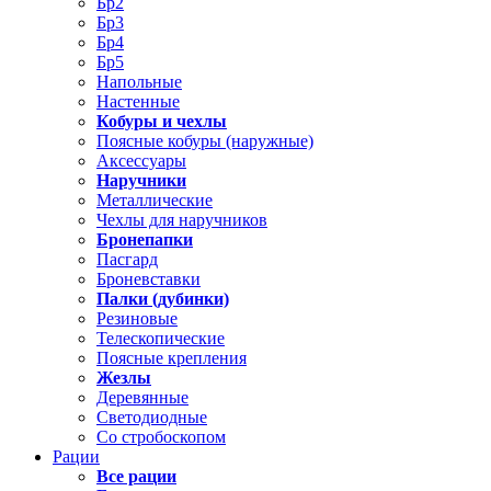
Бр2
Бр3
Бр4
Бр5
Напольные
Настенные
Кобуры и чехлы
Поясные кобуры (наружные)
Аксессуары
Наручники
Металлические
Чехлы для наручников
Бронепапки
Пасгард
Броневставки
Палки (дубинки)
Резиновые
Телескопические
Поясные крепления
Жезлы
Деревянные
Светодиодные
Со стробоскопом
Рации
Все рации