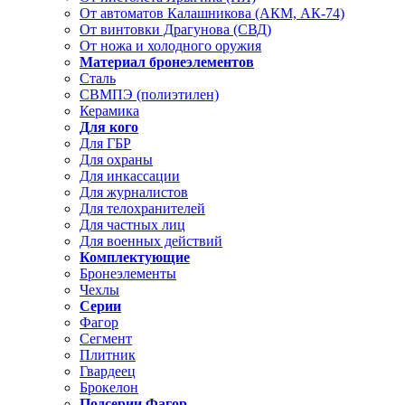
От автоматов Калашникова (АКМ, АК-74)
От винтовки Драгунова (СВД)
От ножа и холодного оружия
Материал бронеэлементов
Сталь
СВМПЭ (полиэтилен)
Керамика
Для кого
Для ГБР
Для охраны
Для инкассации
Для журналистов
Для телохранителей
Для частных лиц
Для военных действий
Комплектующие
Бронеэлементы
Чехлы
Серии
Фагор
Сегмент
Плитник
Гвардеец
Брокелон
Подсерии Фагор