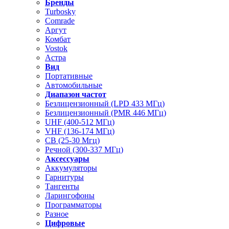
Бренды
Turbosky
Comrade
Аргут
Комбат
Vostok
Астра
Вид
Портативные
Автомобильные
Диапазон частот
Безлицензионный (LPD 433 МГц)
Безлицензионный (PMR 446 МГц)
UHF (400-512 МГц)
VHF (136-174 МГц)
CB (25-30 Мгц)
Речной (300-337 МГц)
Аксессуары
Аккумуляторы
Гарнитуры
Тангенты
Ларингофоны
Программаторы
Разное
Цифровые