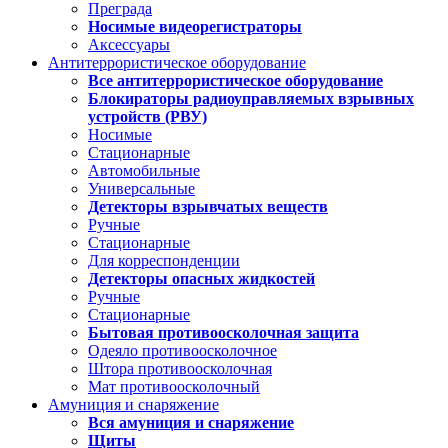
Преграда
Носимые видеорегистраторы
Аксессуары
Антитеррористическое оборудование
Все антитеррористическое оборудование
Блокираторы радиоуправляемых взрывных
устройств (РВУ)
Носимые
Стационарные
Автомобильные
Универсальные
Детекторы взрывчатых веществ
Ручные
Стационарные
Для корреспонденции
Детекторы опасных жидкостей
Ручные
Стационарные
Бытовая противоосколочная защита
Одеяло противоосколочное
Штора противоосколочная
Мат противоосколочный
Амуниция и снаряжение
Вся амуниция и снаряжение
Щиты