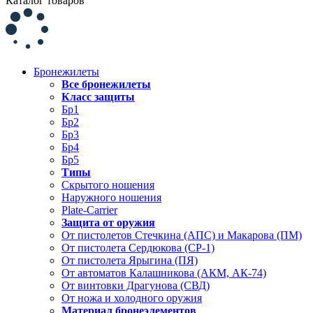
Каталог товаров
Бронежилеты
Все бронежилеты
Класс защиты
Бр1
Бр2
Бр3
Бр4
Бр5
Типы
Скрытого ношения
Наружного ношения
Plate-Carrier
Защита от оружия
От пистолетов Стечкина (АПС) и Макарова (ПМ)
От пистолета Сердюкова (СР-1)
От пистолета Ярыгина (ПЯ)
От автоматов Калашникова (АКМ, АК-74)
От винтовки Драгунова (СВД)
От ножа и холодного оружия
Материал бронеэлементов