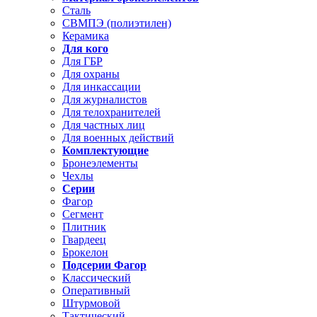
Сталь
СВМПЭ (полиэтилен)
Керамика
Для кого
Для ГБР
Для охраны
Для инкассации
Для журналистов
Для телохранителей
Для частных лиц
Для военных действий
Комплектующие
Бронеэлементы
Чехлы
Серии
Фагор
Сегмент
Плитник
Гвардеец
Брокелон
Подсерии Фагор
Классический
Оперативный
Штурмовой
Тактический