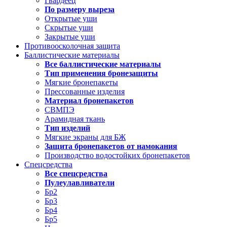
Гвардеец
По размеру выреза
Открытые уши
Скрытые уши
Закрытые уши
Противоосколочная защита
Баллистические материалы
Все баллистические материалы
Тип применения бронезащиты
Мягкие бронепакеты
Прессованные изделия
Материал бронепакетов
СВМПЭ
Арамидная ткань
Тип изделий
Мягкие экраны для БЖ
Защита бронепакетов от намокания
Производство водостойких бронепакетов
Спецсредства
Все спецсредства
Пулеулавливатели
Бр2
Бр3
Бр4
Бр5