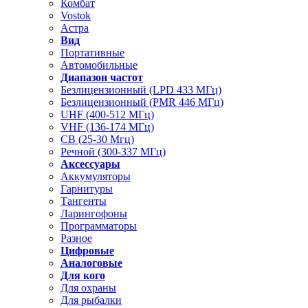
Комбат
Vostok
Астра
Вид
Портативные
Автомобильные
Диапазон частот
Безлицензионный (LPD 433 МГц)
Безлицензионный (PMR 446 МГц)
UHF (400-512 МГц)
VHF (136-174 МГц)
CB (25-30 Мгц)
Речной (300-337 МГц)
Аксессуары
Аккумуляторы
Гарнитуры
Тангенты
Ларингофоны
Программаторы
Разное
Цифровые
Аналоговые
Для кого
Для охраны
Для рыбалки