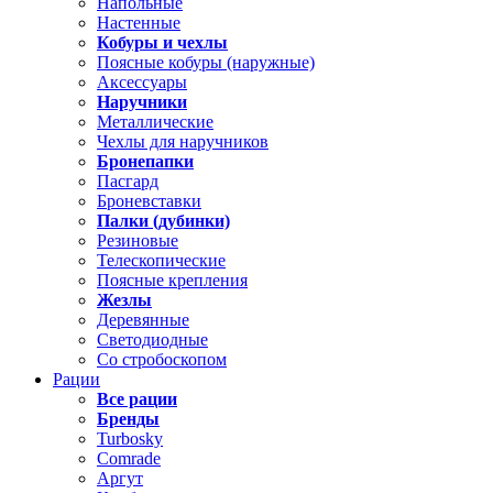
Напольные
Настенные
Кобуры и чехлы
Поясные кобуры (наружные)
Аксессуары
Наручники
Металлические
Чехлы для наручников
Бронепапки
Пасгард
Броневставки
Палки (дубинки)
Резиновые
Телескопические
Поясные крепления
Жезлы
Деревянные
Светодиодные
Со стробоскопом
Рации
Все рации
Бренды
Turbosky
Comrade
Аргут