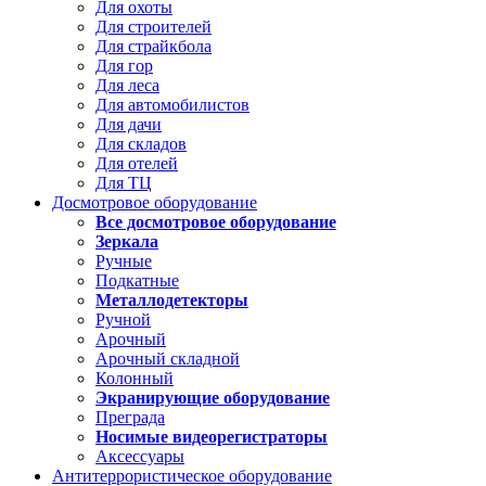
Для охоты
Для строителей
Для страйкбола
Для гор
Для леса
Для автомобилистов
Для дачи
Для складов
Для отелей
Для ТЦ
Досмотровое оборудование
Все досмотровое оборудование
Зеркала
Ручные
Подкатные
Металлодетекторы
Ручной
Арочный
Арочный складной
Колонный
Экранирующие оборудование
Преграда
Носимые видеорегистраторы
Аксессуары
Антитеррористическое оборудование