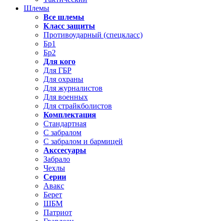
Шлемы
Все шлемы
Класс защиты
Противоударный (спецкласс)
Бр1
Бр2
Для кого
Для ГБР
Для охраны
Для журналистов
Для военных
Для страйкболистов
Комплектация
Стандартная
С забралом
С забралом и бармицей
Акссесуары
Забрало
Чехлы
Серии
Авакс
Берет
ШБМ
Патриот