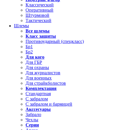
Классический
Оперативный
Штурмовой
Тактический
Шлемы
Все шлемы
Класс защиты
Противоударный (спецкласс)
Бр1
Бр2
Для кого
Для ГБР
Для охраны
Для журналистов
Для военных
Для страйкболистов
Комплектация
Стандартная
С забралом
С забралом и бармицей
Акссесуары
Забрало
Чехлы
Серии