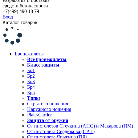
Разработка и поставка
средств безопасности
+7(499) 490 18 79
Вход
Каталог товаров
Бронежилеты
Все бронежилеты
Класс защиты
Бр1
Бр2
Бр3
Бр4
Бр5
Типы
Скрытого ношения
Наружного ношения
Plate-Carrier
Защита от оружия
От пистолетов Стечкина (АПС) и Макарова (ПМ)
От пистолета Сердюкова (СР-1)
От пистолета Ярыгина (ПЯ)