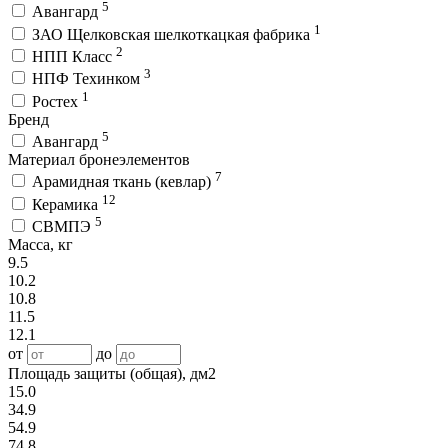
5
Авангард
1
ЗАО Щелковская шелкоткацкая фабрика
2
НПП Класс
3
НПФ Техинком
1
Ростех
Бренд
5
Авангард
Материал бронеэлементов
7
Арамидная ткань (кевлар)
12
Керамика
5
СВМПЭ
Масса, кг
9.5
10.2
10.8
11.5
12.1
от
до
Площадь защиты (общая), дм2
15.0
34.9
54.9
74.8