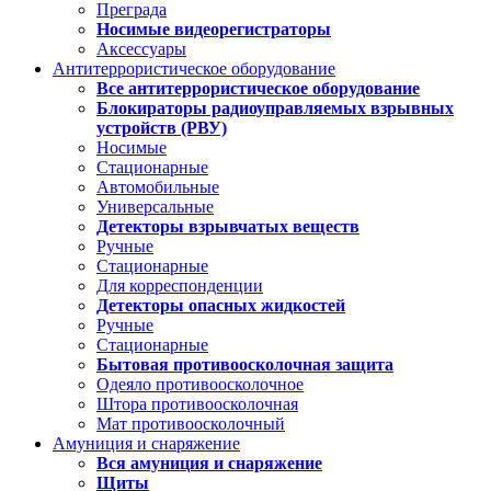
Преграда
Носимые видеорегистраторы
Аксессуары
Антитеррористическое оборудование
Все антитеррористическое оборудование
Блокираторы радиоуправляемых взрывных
устройств (РВУ)
Носимые
Стационарные
Автомобильные
Универсальные
Детекторы взрывчатых веществ
Ручные
Стационарные
Для корреспонденции
Детекторы опасных жидкостей
Ручные
Стационарные
Бытовая противоосколочная защита
Одеяло противоосколочное
Штора противоосколочная
Мат противоосколочный
Амуниция и снаряжение
Вся амуниция и снаряжение
Щиты