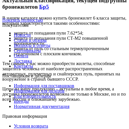
Актуальная классификация, текущей подгруппы
бронежилетов
Бр5
В нашем каталоге можно купить бронежилет 6 класса защиты,
Показать полностью
который характеризуется такими особенностями:
Покупателям
защита от попадания пули 7.62*54;
Новости
защита от попадания пули СТ-М2 повышенной
Статьи и обзоры
пробиваемости;
Вопросы и ответы
защита от пуль со стальным термоупрочненным
Сертификаты
сердечником с плоским кончиком.
Оплата
Доставка
Тем самым, у нас можно приобрести жилеты, способные
Контакты
защитить человека от наиболее распространенных
автоматных, пулеметных и снайперских пуль, принятых на
Поставщикам и дилерам
вооружение в странах бывшего СССР.
Информация для поставщиков
Цены на нашу продукцию – актуальны в любое время, а
Информация для дилеров
доставка бронежилетов возможна не только в Москве, но и по
Благотворительность
всей России и ближайшему зарубежью.
Бренды
Нормативная документация
Правовая информация
Условия возврата