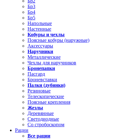
Бр2
Бр3
Бр4
Бр5
Напольные
Настенные
Кобуры и чехлы
Поясные кобуры (наружные)
Аксессуары
Наручники
Металлические
Чехлы для наручников
Бронепапки
Пасгард
Броневставки
Палки (дубинки)
Резиновые
Телескопические
Поясные крепления
Жезлы
Деревянные
Светодиодные
Со стробоскопом
Рации
Все рации