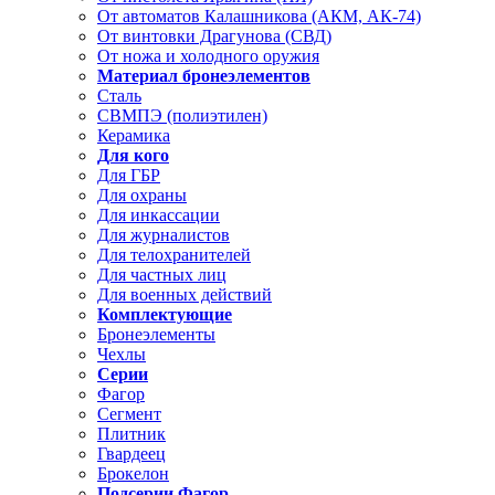
От автоматов Калашникова (АКМ, АК-74)
От винтовки Драгунова (СВД)
От ножа и холодного оружия
Материал бронеэлементов
Сталь
СВМПЭ (полиэтилен)
Керамика
Для кого
Для ГБР
Для охраны
Для инкассации
Для журналистов
Для телохранителей
Для частных лиц
Для военных действий
Комплектующие
Бронеэлементы
Чехлы
Серии
Фагор
Сегмент
Плитник
Гвардеец
Брокелон
Подсерии Фагор