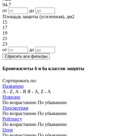
94.7
от
до
Площадь защиты (усиленная), дм2
15
17
19
21
23
от
до
Сбросить все фильтры
Бронежилеты 6 и 6а классов защиты
Сортировать по:
Названию
A - Z, А - Я
Я - А, Z - A
Новизне
По возрастанию
По убыванию
Просмотрам
По возрастанию
По убыванию
Рейтингу
По возрастанию
По убыванию
Цене
По возрастанию
По убыванию