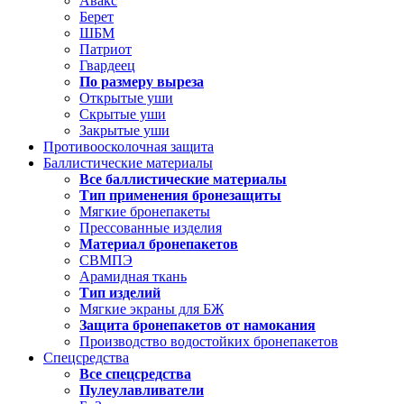
Авакс
Берет
ШБМ
Патриот
Гвардеец
По размеру выреза
Открытые уши
Скрытые уши
Закрытые уши
Противоосколочная защита
Баллистические материалы
Все баллистические материалы
Тип применения бронезащиты
Мягкие бронепакеты
Прессованные изделия
Материал бронепакетов
СВМПЭ
Арамидная ткань
Тип изделий
Мягкие экраны для БЖ
Защита бронепакетов от намокания
Производство водостойких бронепакетов
Спецсредства
Все спецсредства
Пулеулавливатели