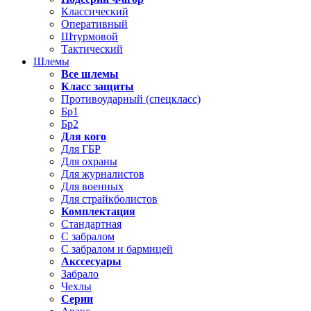
Классический
Оперативный
Штурмовой
Тактический
Шлемы
Все шлемы
Класс защиты
Противоударный (спецкласс)
Бр1
Бр2
Для кого
Для ГБР
Для охраны
Для журналистов
Для военных
Для страйкболистов
Комплектация
Стандартная
С забралом
С забралом и бармицей
Акссесуары
Забрало
Чехлы
Серии