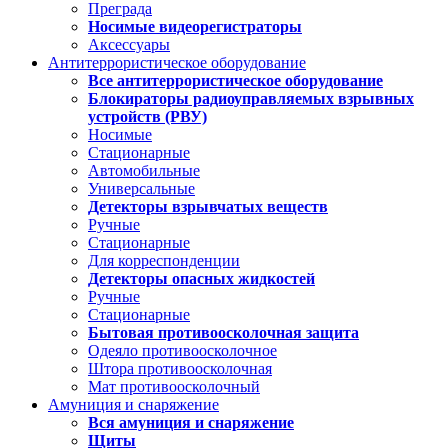
Преграда
Носимые видеорегистраторы
Аксессуары
Антитеррористическое оборудование
Все антитеррористическое оборудование
Блокираторы радиоуправляемых взрывных
устройств (РВУ)
Носимые
Стационарные
Автомобильные
Универсальные
Детекторы взрывчатых веществ
Ручные
Стационарные
Для корреспонденции
Детекторы опасных жидкостей
Ручные
Стационарные
Бытовая противоосколочная защита
Одеяло противоосколочное
Штора противоосколочная
Мат противоосколочный
Амуниция и снаряжение
Вся амуниция и снаряжение
Щиты