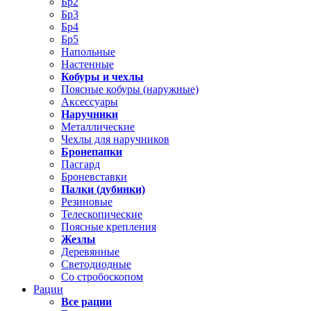
Бр2
Бр3
Бр4
Бр5
Напольные
Настенные
Кобуры и чехлы
Поясные кобуры (наружные)
Аксессуары
Наручники
Металлические
Чехлы для наручников
Бронепапки
Пасгард
Броневставки
Палки (дубинки)
Резиновые
Телескопические
Поясные крепления
Жезлы
Деревянные
Светодиодные
Со стробоскопом
Рации
Все рации