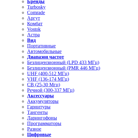
Бренды
Turbosky
Comrade
Аргут
Комбат
Vostok
Астра
Вид
Портативные
Автомобильные
Диапазон частот
Безлицензионный (LPD 433 МГц)
Безлицензионный (PMR 446 МГц)
UHF (400-512 МГц)
VHF (136-174 МГц)
CB (25-30 Мгц)
Речной (300-337 МГц)
Аксессуары
Аккумуляторы
Гарнитуры
Тангенты
Ларингофоны
Программаторы
Разное
Цифровые