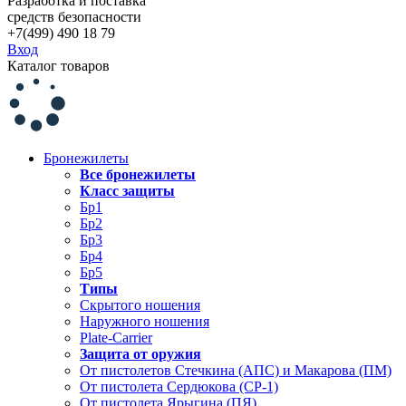
Разработка и поставка
средств безопасности
+7(499) 490 18 79
Вход
Каталог товаров
Бронежилеты
Все бронежилеты
Класс защиты
Бр1
Бр2
Бр3
Бр4
Бр5
Типы
Скрытого ношения
Наружного ношения
Plate-Carrier
Защита от оружия
От пистолетов Стечкина (АПС) и Макарова (ПМ)
От пистолета Сердюкова (СР-1)
От пистолета Ярыгина (ПЯ)