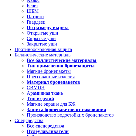
Авакс
Берет
ШБМ
Патриот
Гвардеец
По размеру выреза
Открытые уши
Скрытые уши
Закрытые уши
Противоосколочная защита
Баллистические материалы
Все баллистические материалы
Тип применения бронезащиты
Мягкие бронепакеты
Прессованные изделия
Материал бронепакетов
СВМПЭ
Арамидная ткань
Тип изделий
Мягкие экраны для БЖ
Защита бронепакетов от намокания
Производство водостойких бронепакетов
Спецсредства
Все спецсредства
Пулеулавливатели