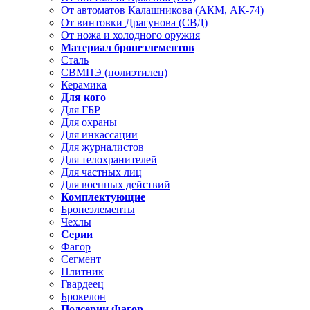
От автоматов Калашникова (АКМ, АК-74)
От винтовки Драгунова (СВД)
От ножа и холодного оружия
Материал бронеэлементов
Сталь
СВМПЭ (полиэтилен)
Керамика
Для кого
Для ГБР
Для охраны
Для инкассации
Для журналистов
Для телохранителей
Для частных лиц
Для военных действий
Комплектующие
Бронеэлементы
Чехлы
Серии
Фагор
Сегмент
Плитник
Гвардеец
Брокелон
Подсерии Фагор