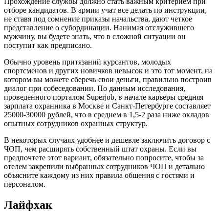
Прохождение службы должно стать важным критерием при
отборе кандидатов. В армии учат все делать по инструкции,
не ставя под сомнение приказы начальства, дают четкое
представление о субординации. Нанимая отслужившего
мужчину, вы будете знать, что в сложной ситуации он
поступит как предписано.
Обычно уровень притязаний курсантов, молодых
спортсменов и других новичков невысок и это тот момент, на
котором вы можете сберечь свои деньги, правильно построив
диалог при собеседовании. По данным исследования,
проведенного порталом Superjob, в начале карьеры средняя
зарплата охранника в Москве и Санкт-Петербурге составляет
25000-30000 рублей, что в среднем в 1,5-2 раза ниже окладов
опытных сотрудников охранных структур.
В некоторых случаях удобнее и дешевле заключить договор с
ЧОП, чем расширять собственный штат охраны. Если вы
предпочтете этот вариант, обязательно попросите, чтобы за
отелем закрепили выбранных сотрудников ЧОП и детально
объясните каждому из них правила общения с гостями и
персоналом.
Лайфхак