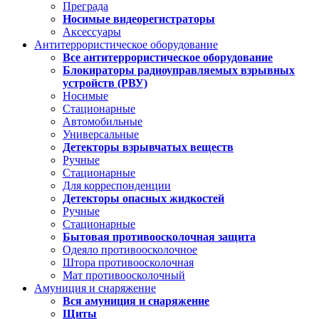
Преграда
Носимые видеорегистраторы
Аксессуары
Антитеррористическое оборудование
Все антитеррористическое оборудование
Блокираторы радиоуправляемых взрывных
устройств (РВУ)
Носимые
Стационарные
Автомобильные
Универсальные
Детекторы взрывчатых веществ
Ручные
Стационарные
Для корреспонденции
Детекторы опасных жидкостей
Ручные
Стационарные
Бытовая противоосколочная защита
Одеяло противоосколочное
Штора противоосколочная
Мат противоосколочный
Амуниция и снаряжение
Вся амуниция и снаряжение
Щиты