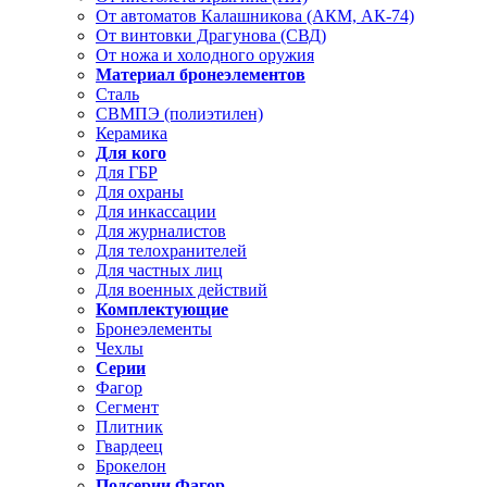
От автоматов Калашникова (АКМ, АК-74)
От винтовки Драгунова (СВД)
От ножа и холодного оружия
Материал бронеэлементов
Сталь
СВМПЭ (полиэтилен)
Керамика
Для кого
Для ГБР
Для охраны
Для инкассации
Для журналистов
Для телохранителей
Для частных лиц
Для военных действий
Комплектующие
Бронеэлементы
Чехлы
Серии
Фагор
Сегмент
Плитник
Гвардеец
Брокелон
Подсерии Фагор