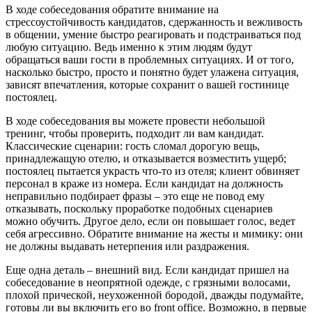
В ходе собеседования обратите внимание на
стрессоустойчивость кандидатов, сдержанность и вежливость
в общении, умение быстро реагировать и подстраиваться под
любую ситуацию. Ведь именно к этим людям будут
обращаться ваши гости в проблемных ситуациях. И от того,
насколько быстро, просто и понятно будет улажена ситуация,
зависят впечатления, которые сохранит о вашей гостинице
постоялец.
В ходе собеседования вы можете провести небольшой
тренинг, чтобы проверить, подходит ли вам кандидат.
Классические сценарии: гость сломал дорогую вещь,
принадлежащую отелю, и отказывается возместить ущерб;
постоялец пытается украсть что-то из отеля; клиент обвиняет
персонал в краже из номера. Если кандидат на должность
неправильно подбирает фразы – это еще не повод ему
отказывать, поскольку проработке подобных сценариев
можно обучить. Другое дело, если он повышает голос, ведет
себя агрессивно. Обратите внимание на жесты и мимику: они
не должны выдавать нетерпения или раздражения.
Еще одна деталь – внешний вид. Если кандидат пришел на
собеседование в неопрятной одежде, с грязными волосами,
плохой прической, неухоженной бородой, дважды подумайте,
готовы ли вы включить его во front office. Возможно, в первые