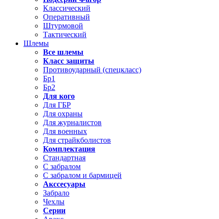
Классический
Оперативный
Штурмовой
Тактический
Шлемы
Все шлемы
Класс защиты
Противоударный (спецкласс)
Бр1
Бр2
Для кого
Для ГБР
Для охраны
Для журналистов
Для военных
Для страйкболистов
Комплектация
Стандартная
С забралом
С забралом и бармицей
Акссесуары
Забрало
Чехлы
Серии