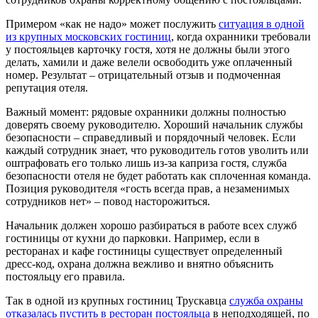
Примером «как не надо» может послужить
ситуация в одной
из крупных московских гостиниц
, когда охранники требовали
у постояльцев карточку гостя, хотя не должны были этого
делать, хамили и даже велели освободить уже оплаченный
номер. Результат – отрицательный отзыв и подмоченная
репутация отеля.
Важный момент: рядовые охранники должны полностью
доверять своему руководителю. Хороший начальник службы
безопасности – справедливый и порядочный человек. Если
каждый сотрудник знает, что руководитель готов уволить или
оштрафовать его только лишь из-за каприза гостя, служба
безопасности отеля не будет работать как сплоченная команда.
Позиция руководителя «гость всегда прав, а незаменимых
сотрудников нет» – повод насторожиться.
Начальник должен хорошо разбираться в работе всех служб
гостиницы от кухни до парковки. Например, если в
ресторанах и кафе гостиницы существует определенный
дресс-код, охрана должна вежливо и внятно объяснить
постояльцу его правила.
Так в одной из крупных гостиниц Трускавца
служба охраны
отказалась пустить в ресторан постояльца
в неподходящей, по