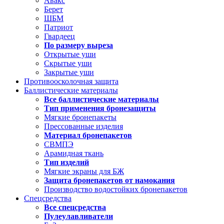
Авакс
Берет
ШБМ
Патриот
Гвардеец
По размеру выреза
Открытые уши
Скрытые уши
Закрытые уши
Противоосколочная защита
Баллистические материалы
Все баллистические материалы
Тип применения бронезащиты
Мягкие бронепакеты
Прессованные изделия
Материал бронепакетов
СВМПЭ
Арамидная ткань
Тип изделий
Мягкие экраны для БЖ
Защита бронепакетов от намокания
Производство водостойких бронепакетов
Спецсредства
Все спецсредства
Пулеулавливатели