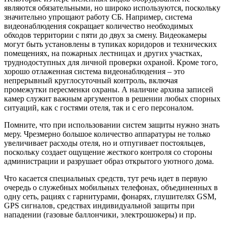
являются обязательными, но широко используются, поскольку
значительно упрощают работу СБ. Например, система
видеонаблюдения сокращает количество необходимых
обходов территории с пяти до двух за смену. Видеокамеры
могут быть установлены в тупиках коридоров и технических
помещениях, на пожарных лестницах и других участках,
труднодоступных для личной проверки охраной. Кроме того,
хорошо отлаженная система видеонаблюдения – это
непрерывный круглосуточный контроль, включая
промежутки пересменки охраны. А наличие архива записей
камер служит важным аргументов в решении любых спорных
ситуаций, как с гостями отеля, так и с его персоналом.
Помните, что при использовании систем защиты нужно знать
меру. Чрезмерно большое количество аппаратуры не только
увеличивает расходы отеля, но и отпугивает постояльцев,
поскольку создает ощущение жесткого контроля со стороны
администрации и разрушает образ открытого уютного дома.
Что касается специальных средств, тут речь идет в первую
очередь о служебных мобильных телефонах, объединенных в
одну сеть, рациях с гарнитурами, фонарях, глушителях GSM,
GPS сигналов, средствах индивидуальной защиты при
нападении (газовые баллончики, электрошокеры) и пр.