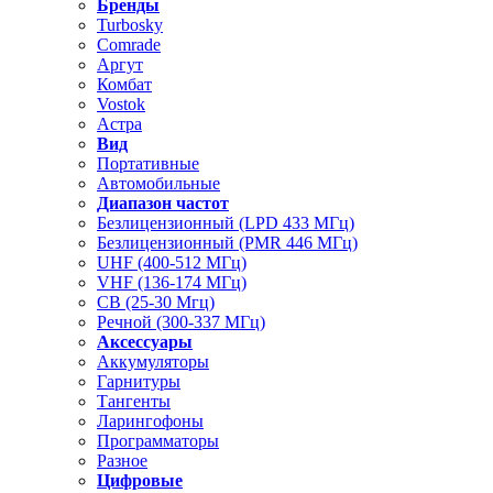
Бренды
Turbosky
Comrade
Аргут
Комбат
Vostok
Астра
Вид
Портативные
Автомобильные
Диапазон частот
Безлицензионный (LPD 433 МГц)
Безлицензионный (PMR 446 МГц)
UHF (400-512 МГц)
VHF (136-174 МГц)
CB (25-30 Мгц)
Речной (300-337 МГц)
Аксессуары
Аккумуляторы
Гарнитуры
Тангенты
Ларингофоны
Программаторы
Разное
Цифровые