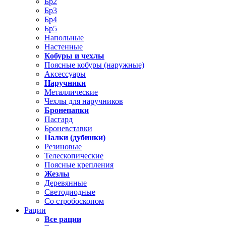
Бр2
Бр3
Бр4
Бр5
Напольные
Настенные
Кобуры и чехлы
Поясные кобуры (наружные)
Аксессуары
Наручники
Металлические
Чехлы для наручников
Бронепапки
Пасгард
Броневставки
Палки (дубинки)
Резиновые
Телескопические
Поясные крепления
Жезлы
Деревянные
Светодиодные
Со стробоскопом
Рации
Все рации