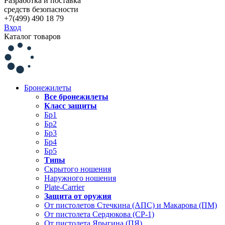
Разработка и поставка
средств безопасности
+7(499) 490 18 79
Вход
Каталог товаров
Бронежилеты
Все бронежилеты
Класс защиты
Бр1
Бр2
Бр3
Бр4
Бр5
Типы
Скрытого ношения
Наружного ношения
Plate-Carrier
Защита от оружия
От пистолетов Стечкина (АПС) и Макарова (ПМ)
От пистолета Сердюкова (СР-1)
От пистолета Ярыгина (ПЯ)