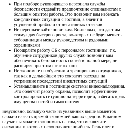
При подборе руководящего персонала службы
безопасности отдавайте предпочтение специалистам с
большим опытом работы. Это позволит вам избежать
конфликтных ситуаций с гостями, а значит и
упущенной прибыли от негативных отзывов
Не переплачивайте новичкам. Во-первых, это даст им
стимул для быстрого роста, во-вторых не будет мешать
субординации между руководством и рядовыми
охранниками
Поощряйте работу СБ с персоналом гостиницы, т.к.
обучение сотрудников других служб позволит вам
обеспечивать безопасность гостей в полной мере, не
расширяя при этом штат охраны
Не экономьте на обучении и тренировках сотрудников,
так как в дальнейшем это сократит расходы на
устранение последствий внештатных ситуаций
Устанавливайте в гостинице системы видеонаблюдения.
Это облегчит работу охраны, позволит эффективнее
контролировать ситуацию на территории, избегать краж
имущества гостей и самого отеля
Безусловно, большую часть из указанных выше моментов
сложно назвать прямой экономией ваших средств. В данном
случае вы можете сэкономить на том, что исключите
ситуации, в которых недополучите прибыль. Речь идет о