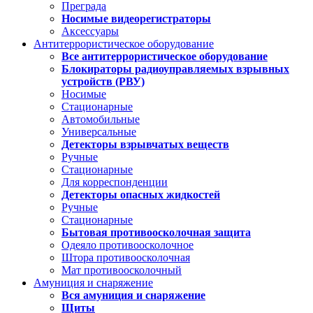
Преграда
Носимые видеорегистраторы
Аксессуары
Антитеррористическое оборудование
Все антитеррористическое оборудование
Блокираторы радиоуправляемых взрывных
устройств (РВУ)
Носимые
Стационарные
Автомобильные
Универсальные
Детекторы взрывчатых веществ
Ручные
Стационарные
Для корреспонденции
Детекторы опасных жидкостей
Ручные
Стационарные
Бытовая противоосколочная защита
Одеяло противоосколочное
Штора противоосколочная
Мат противоосколочный
Амуниция и снаряжение
Вся амуниция и снаряжение
Щиты