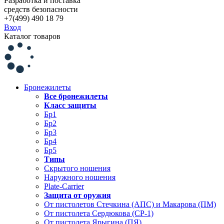
Разработка и поставка
средств безопасности
+7(499) 490 18 79
Вход
Каталог товаров
Бронежилеты
Все бронежилеты
Класс защиты
Бр1
Бр2
Бр3
Бр4
Бр5
Типы
Скрытого ношения
Наружного ношения
Plate-Carrier
Защита от оружия
От пистолетов Стечкина (АПС) и Макарова (ПМ)
От пистолета Сердюкова (СР-1)
От пистолета Ярыгина (ПЯ)