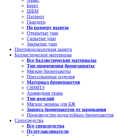
Авакс
Берет
ШБМ
Патриот
Гвардеец
По размеру выреза
Открытые уши
Скрытые уши
Закрытые уши
Противоосколочная защита
Баллистические материалы
Все баллистические материалы
Тип применения бронезащиты
Мягкие бронепакеты
Прессованные изделия
Материал бронепакетов
СВМПЭ
Арамидная ткань
Тип изделий
Мягкие экраны для БЖ
Защита бронепакетов от намокания
Производство водостойких бронепакетов
Спецсредства
Все спецсредства
Пулеулавливатели