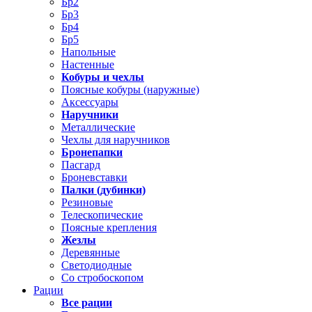
Бр2
Бр3
Бр4
Бр5
Напольные
Настенные
Кобуры и чехлы
Поясные кобуры (наружные)
Аксессуары
Наручники
Металлические
Чехлы для наручников
Бронепапки
Пасгард
Броневставки
Палки (дубинки)
Резиновые
Телескопические
Поясные крепления
Жезлы
Деревянные
Светодиодные
Со стробоскопом
Рации
Все рации