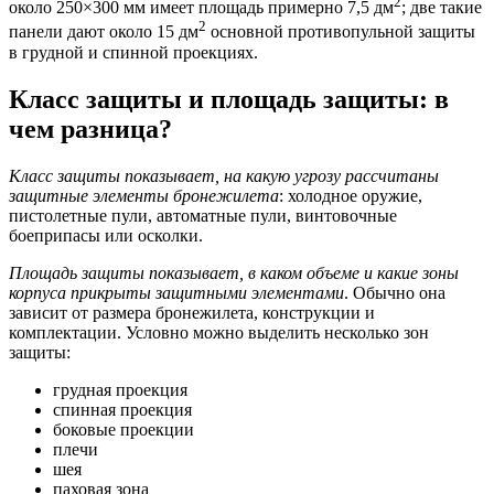
2
около 250×300 мм имеет площадь примерно 7,5 дм
; две такие
2
панели дают около 15 дм
основной противопульной защиты
в грудной и спинной проекциях.
Класс защиты и площадь защиты: в
чем разница?
Класс защиты показывает, на какую угрозу рассчитаны
защитные элементы бронежилета
: холодное оружие,
пистолетные пули, автоматные пули, винтовочные
боеприпасы или осколки.
Площадь защиты показывает, в каком объeме и какие зоны
корпуса прикрыты защитными элементами
. Обычно она
зависит от размера бронежилета, конструкции и
комплектации. Условно можно выделить несколько зон
защиты:
грудная проекция
спинная проекция
боковые проекции
плечи
шея
паховая зона