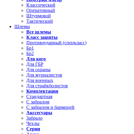
Классический
Оперативный
Штурмовой
Тактический
Шлемы
Все шлемы
Класс защиты
Противоударный (спецкласс)
Бр1
Бр2
Для кого
Для ГБР
Для охраны
Для журналистов
Для военных
Для страйкболистов
Комплектация
Стандартная
С забралом
С забралом и бармицей
Акссесуары
Забрало
Чехлы
Серии