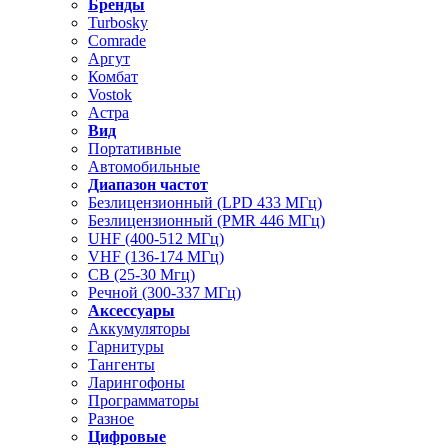
Бренды
Turbosky
Comrade
Аргут
Комбат
Vostok
Астра
Вид
Портативные
Автомобильные
Диапазон частот
Безлицензионный (LPD 433 МГц)
Безлицензионный (PMR 446 МГц)
UHF (400-512 МГц)
VHF (136-174 МГц)
CB (25-30 Мгц)
Речной (300-337 МГц)
Аксессуары
Аккумуляторы
Гарнитуры
Тангенты
Ларингофоны
Программаторы
Разное
Цифровые