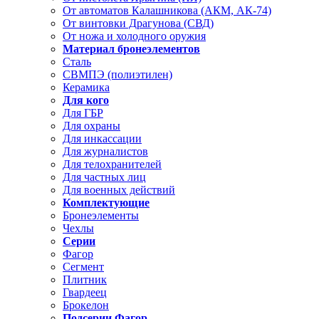
От автоматов Калашникова (АКМ, АК-74)
От винтовки Драгунова (СВД)
От ножа и холодного оружия
Материал бронеэлементов
Сталь
СВМПЭ (полиэтилен)
Керамика
Для кого
Для ГБР
Для охраны
Для инкассации
Для журналистов
Для телохранителей
Для частных лиц
Для военных действий
Комплектующие
Бронеэлементы
Чехлы
Серии
Фагор
Сегмент
Плитник
Гвардеец
Брокелон
Подсерии Фагор