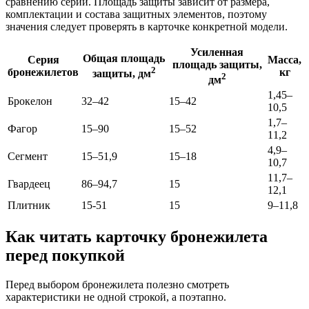
сравнению серий. Площадь защиты зависит от размера,
комплектации и состава защитных элементов, поэтому
значения следует проверять в карточке конкретной модели.
Усиленная
Общая площадь
Серия
Масса,
площадь защиты,
2
бронежилетов
кг
защиты, дм
2
дм
1,45–
Брокелон
32–42
15–42
10,5
1,7–
Фагор
15–90
15–52
11,2
4,9–
Сегмент
15–51,9
15–18
10,7
11,7–
Гвардеец
86–94,7
15
12,1
Плитник
15-51
15
9–11,8
Как читать карточку бронежилета
перед покупкой
Перед выбором бронежилета полезно смотреть
характеристики не одной строкой, а поэтапно.