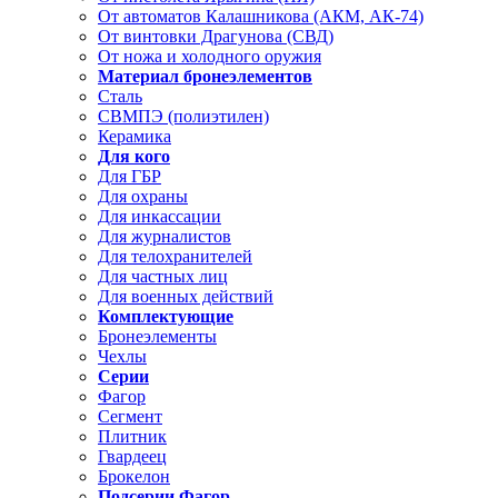
От автоматов Калашникова (АКМ, АК-74)
От винтовки Драгунова (СВД)
От ножа и холодного оружия
Материал бронеэлементов
Сталь
СВМПЭ (полиэтилен)
Керамика
Для кого
Для ГБР
Для охраны
Для инкассации
Для журналистов
Для телохранителей
Для частных лиц
Для военных действий
Комплектующие
Бронеэлементы
Чехлы
Серии
Фагор
Сегмент
Плитник
Гвардеец
Брокелон
Подсерии Фагор