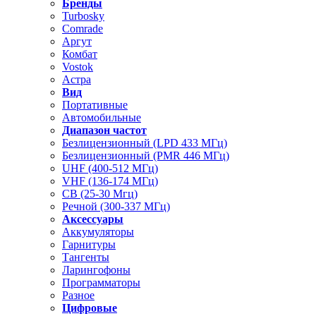
Бренды
Turbosky
Comrade
Аргут
Комбат
Vostok
Астра
Вид
Портативные
Автомобильные
Диапазон частот
Безлицензионный (LPD 433 МГц)
Безлицензионный (PMR 446 МГц)
UHF (400-512 МГц)
VHF (136-174 МГц)
CB (25-30 Мгц)
Речной (300-337 МГц)
Аксессуары
Аккумуляторы
Гарнитуры
Тангенты
Ларингофоны
Программаторы
Разное
Цифровые