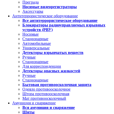
Преграда
Носимые видеорегистраторы
Аксессуары
Антитеррористическое оборудование
Все антитеррористическое оборудование
Блокираторы радиоуправляемых взрывных
устройств (РВУ)
Носимые
Стационарные
Автомобильные
Универсальные
Детекторы взрывчатых веществ
Ручные
Стационарные
Для корреспонденции
Детекторы опасных жидкостей
Ручные
Стационарные
Бытовая противоосколочная защита
Одеяло противоосколочное
Штора противоосколочная
Мат противоосколочный
Амуниция и снаряжение
Вся амуниция и снаряжение
Щиты