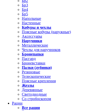
Бр2
Бр3
Бр4
Бр5
Напольные
Настенные
Кобуры и чехлы
Поясные кобуры (наружные)
Аксессуары
Наручники
Металлические
Чехлы для наручников
Бронепапки
Пасгард
Броневставки
Палки (дубинки)
Резиновые
Телескопические
Поясные крепления
Жезлы
Деревянные
Светодиодные
Со стробоскопом
Рации
Все рации