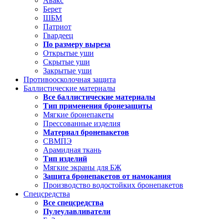
Авакс
Берет
ШБМ
Патриот
Гвардеец
По размеру выреза
Открытые уши
Скрытые уши
Закрытые уши
Противоосколочная защита
Баллистические материалы
Все баллистические материалы
Тип применения бронезащиты
Мягкие бронепакеты
Прессованные изделия
Материал бронепакетов
СВМПЭ
Арамидная ткань
Тип изделий
Мягкие экраны для БЖ
Защита бронепакетов от намокания
Производство водостойких бронепакетов
Спецсредства
Все спецсредства
Пулеулавливатели