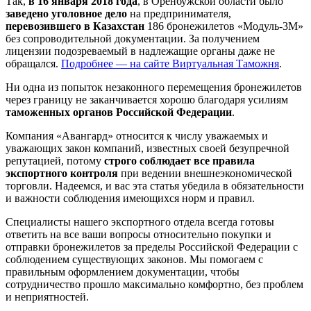
Так,
в 16 января 2018 года
, в Оренбужской области было
заведено уголовное дело
на предпринимателя,
перевозившего в Казахстан
186 бронежилетов «Модуль-3М»
без сопроводительной документации. За получением
лицензии подозреваемый в надлежащие органы даже не
обращался.
Подробнее — на сайте Виртуальная Таможня
.
Ни одна из попыток незаконного перемещения бронежилетов
через границу не заканчивается хорошо благодаря усилиям
таможенных органов Российской Федерации
.
Компания «Авангард» относится к числу уважаемых и
уважающих закон компаний, известных своей безупречной
репутацией, потому
строго соблюдает все правила
экспортного контроля
при ведении внешнеэкономической
торговли. Надеемся, и вас эта статья убедила в обязательности
и важности соблюдения имеющихся норм и правил.
Специалисты нашего экспортного отдела всегда готовы
ответить на все ваши вопросы относительно покупки и
отправки бронежилетов за пределы Российской Федерации с
соблюдением существующих законов. Мы помогаем с
правильным оформлением документации, чтобы
сотрудничество прошло максимально комфортно, без проблем
и неприятностей.