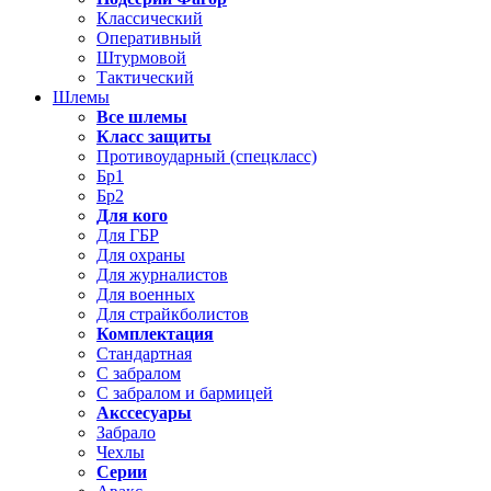
Классический
Оперативный
Штурмовой
Тактический
Шлемы
Все шлемы
Класс защиты
Противоударный (спецкласс)
Бр1
Бр2
Для кого
Для ГБР
Для охраны
Для журналистов
Для военных
Для страйкболистов
Комплектация
Стандартная
С забралом
С забралом и бармицей
Акссесуары
Забрало
Чехлы
Серии