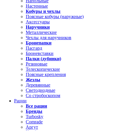
Напольные
Настенные
Кобуры и чехлы
Поясные кобуры (наружные)
Аксессуары
Наручники
Металлические
Чехлы для наручников
Бронепапки
Пасгард
Броневставки
Палки (дубинки)
Резиновые
Телескопические
Поясные крепления
Жезлы
Деревянные
Светодиодные
Со стробоскопом
Рации
Все рации
Бренды
Turbosky
Comrade
Аргут