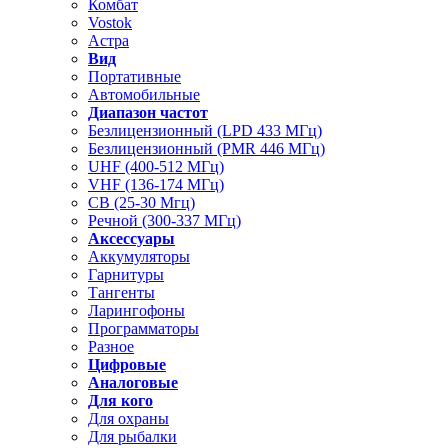
Комбат
Vostok
Астра
Вид
Портативные
Автомобильные
Диапазон частот
Безлицензионный (LPD 433 МГц)
Безлицензионный (PMR 446 МГц)
UHF (400-512 МГц)
VHF (136-174 МГц)
CB (25-30 Мгц)
Речной (300-337 МГц)
Аксессуары
Аккумуляторы
Гарнитуры
Тангенты
Ларингофоны
Программаторы
Разное
Цифровые
Аналоговые
Для кого
Для охраны
Для рыбалки