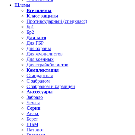
Шлемы
Все шлемы
Класс защиты
Противоударный (спецкласс)
Бр1
Бр2
Для кого
Для ГБР
Для охраны
Для журналистов
Для военных
Для страйкболистов
Комплектация
Стандартная
С забралом
С забралом и бармицей
Акссесуары
Забрало
Чехлы
Серии
Авакс
Берет
ШБМ
Патриот