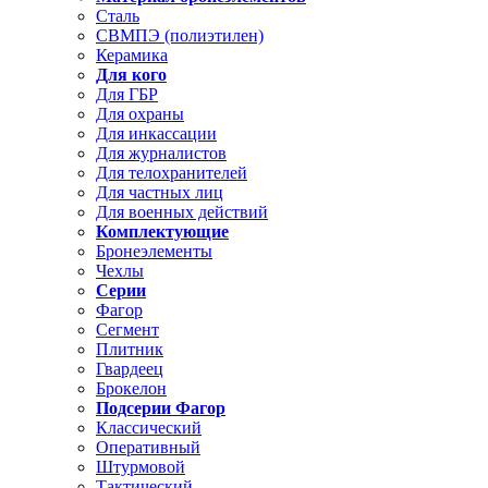
Сталь
СВМПЭ (полиэтилен)
Керамика
Для кого
Для ГБР
Для охраны
Для инкассации
Для журналистов
Для телохранителей
Для частных лиц
Для военных действий
Комплектующие
Бронеэлементы
Чехлы
Серии
Фагор
Сегмент
Плитник
Гвардеец
Брокелон
Подсерии Фагор
Классический
Оперативный
Штурмовой
Тактический