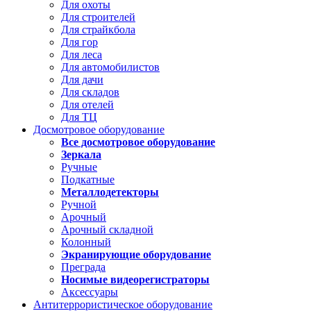
Для охоты
Для строителей
Для страйкбола
Для гор
Для леса
Для автомобилистов
Для дачи
Для складов
Для отелей
Для ТЦ
Досмотровое оборудование
Все досмотровое оборудование
Зеркала
Ручные
Подкатные
Металлодетекторы
Ручной
Арочный
Арочный складной
Колонный
Экранирующие оборудование
Преграда
Носимые видеорегистраторы
Аксессуары
Антитеррористическое оборудование