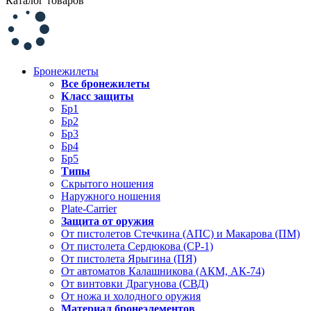
Каталог товаров
Бронежилеты
Все бронежилеты
Класс защиты
Бр1
Бр2
Бр3
Бр4
Бр5
Типы
Скрытого ношения
Наружного ношения
Plate-Carrier
Защита от оружия
От пистолетов Стечкина (АПС) и Макарова (ПМ)
От пистолета Сердюкова (СР-1)
От пистолета Ярыгина (ПЯ)
От автоматов Калашникова (АКМ, АК-74)
От винтовки Драгунова (СВД)
От ножа и холодного оружия
Материал бронеэлементов