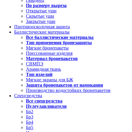
Гвардеец
По размеру выреза
Открытые уши
Скрытые уши
Закрытые уши
Противоосколочная защита
Баллистические материалы
Все баллистические материалы
Тип применения бронезащиты
Мягкие бронепакеты
Прессованные изделия
Материал бронепакетов
СВМПЭ
Арамидная ткань
Тип изделий
Мягкие экраны для БЖ
Защита бронепакетов от намокания
Производство водостойких бронепакетов
Спецсредства
Все спецсредства
Пулеулавливатели
Бр2
Бр3
Бр4
Бр5