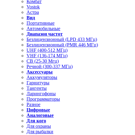
Комбат
Vostok
Астра
Вид
Портативные
Автомобильные
Диапазон частот
Безлицензионный (LPD 433 МГц)
Безлицензионный (PMR 446 МГц)
UHF (400-512 МГц)
VHF (136-174 МГц)
CB (25-30 Мгц)
Речной (300-337 МГц)
Аксессуары
Аккумуляторы
Гарнитуры
Тангенты
Ларингофоны
Программаторы
Разное
Цифровые
Аналоговые
Для кого
Для охраны
Для рыбалки