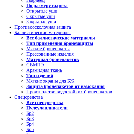
Гвардеец
По размеру выреза
Открытые уши
Скрытые уши
Закрытые уши
Противоосколочная защита
Баллистические материалы
Все баллистические материалы
Тип применения бронезащиты
Мягкие бронепакеты
Прессованные изделия
Материал бронепакетов
СВМПЭ
Арамидная ткань
Тип изделий
Мягкие экраны для БЖ
Защита бронепакетов от намокания
Производство водостойких бронепакетов
Спецсредства
Все спецсредства
Пулеулавливатели
Бр2
Бр3
Бр4
Бр5