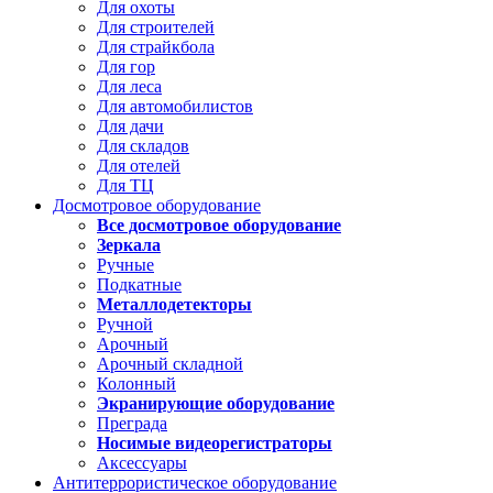
Для охоты
Для строителей
Для страйкбола
Для гор
Для леса
Для автомобилистов
Для дачи
Для складов
Для отелей
Для ТЦ
Досмотровое оборудование
Все досмотровое оборудование
Зеркала
Ручные
Подкатные
Металлодетекторы
Ручной
Арочный
Арочный складной
Колонный
Экранирующие оборудование
Преграда
Носимые видеорегистраторы
Аксессуары
Антитеррористическое оборудование