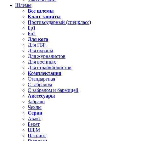
Шлемы
Все шлемы
Класс защиты
Противоударный (спецкласс)
Бр1
Бр2
Для кого
Для ГБР
Для охраны
Для журналистов
Для военных
Для страйкболистов
Комплектация
Стандартная
С забралом
С забралом и бармицей
Акссесуары
Забрало
Чехлы
Серии
Авакс
Берет
ШБМ
Патриот