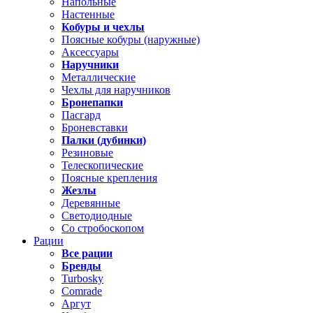
Напольные
Настенные
Кобуры и чехлы
Поясные кобуры (наружные)
Аксессуары
Наручники
Металлические
Чехлы для наручников
Бронепапки
Пасгард
Броневставки
Палки (дубинки)
Резиновые
Телескопические
Поясные крепления
Жезлы
Деревянные
Светодиодные
Со стробоскопом
Рации
Все рации
Бренды
Turbosky
Comrade
Аргут