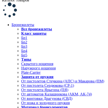
Каталог товаров
Бронежилеты
Все бронежилеты
Класс защиты
Бр1
Бр2
Бр3
Бр4
Бр5
Типы
Скрытого ношения
Наружного ношения
Plate-Carrier
Защита от оружия
От пистолетов Стечкина (АПС) и Макарова (ПМ)
От пистолета Сердюкова (СР-1)
От пистолета Ярыгина (ПЯ)
От автоматов Калашникова (АКМ, АК-74)
От винтовки Драгунова (СВД)
От ножа и холодного оружия
Материал бронеэлементов