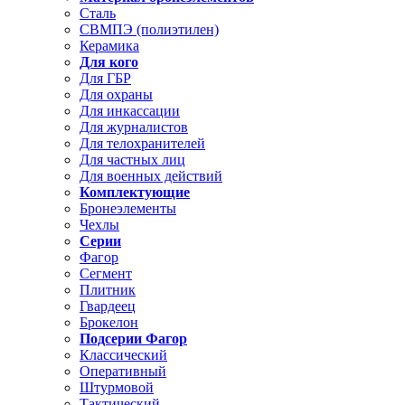
Сталь
СВМПЭ (полиэтилен)
Керамика
Для кого
Для ГБР
Для охраны
Для инкассации
Для журналистов
Для телохранителей
Для частных лиц
Для военных действий
Комплектующие
Бронеэлементы
Чехлы
Серии
Фагор
Сегмент
Плитник
Гвардеец
Брокелон
Подсерии Фагор
Классический
Оперативный
Штурмовой
Тактический