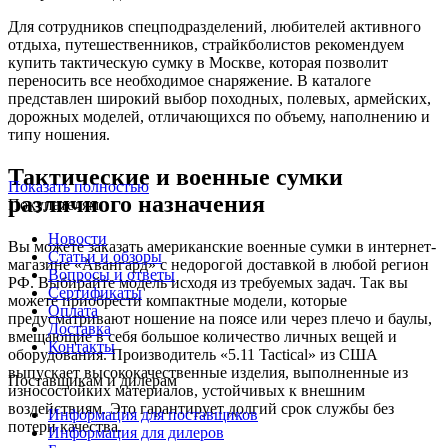
Для сотрудников спецподразделений, любителей активного
отдыха, путешественников, страйкболистов рекомендуем
купить тактическую сумку в Москве, которая позволит
переносить все необходимое снаряжение. В каталоге
представлен широкий выбор походных, полевых, армейских,
дорожных моделей, отличающихся по объему, наполнению и
типу ношения.
Тактические и военные сумки
Показать полностью
различного назначения
Покупателям
Новости
Вы можете заказать американские военные сумки в интернет-
Статьи и обзоры
магазине «Авангард» с недорогой доставкой в любой регион
Вопросы и ответы
РФ. Выбирайте модель исходя из требуемых задач. Так вы
Сертификаты
можете приобрести компактные модели, которые
Оплата
предусматривают ношение на поясе или через плечо и баулы,
Доставка
вмещающие в себя большое количество личных вещей и
Контакты
оборудования. Производитель «5.11 Tactical» из США
выпускает высококачественные изделия, выполненные из
Поставщикам и дилерам
износостойких материалов, устойчивых к внешним
воздействиям. Это гарантирует долгий срок службы без
Информация для поставщиков
потери качества.
Информация для дилеров