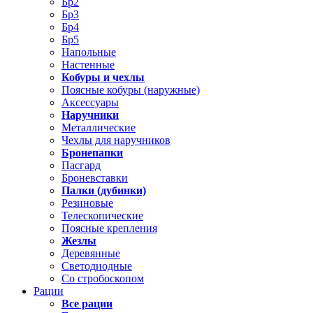
Бр2
Бр3
Бр4
Бр5
Напольные
Настенные
Кобуры и чехлы
Поясные кобуры (наружные)
Аксессуары
Наручники
Металлические
Чехлы для наручников
Бронепапки
Пасгард
Броневставки
Палки (дубинки)
Резиновые
Телескопические
Поясные крепления
Жезлы
Деревянные
Светодиодные
Со стробоскопом
Рации
Все рации