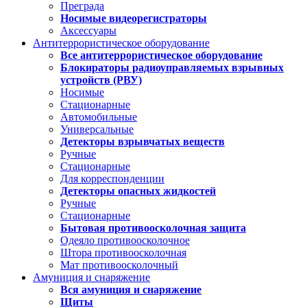
Преграда
Носимые видеорегистраторы
Аксессуары
Антитеррористическое оборудование
Все антитеррористическое оборудование
Блокираторы радиоуправляемых взрывных
устройств (РВУ)
Носимые
Стационарные
Автомобильные
Универсальные
Детекторы взрывчатых веществ
Ручные
Стационарные
Для корреспонденции
Детекторы опасных жидкостей
Ручные
Стационарные
Бытовая противоосколочная защита
Одеяло противоосколочное
Штора противоосколочная
Мат противоосколочный
Амуниция и снаряжение
Вся амуниция и снаряжение
Щиты