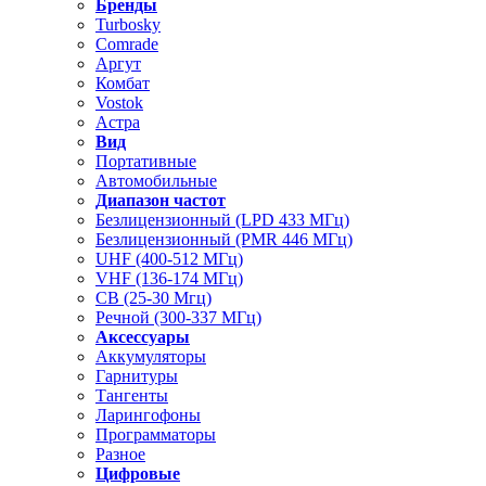
Бренды
Turbosky
Comrade
Аргут
Комбат
Vostok
Астра
Вид
Портативные
Автомобильные
Диапазон частот
Безлицензионный (LPD 433 МГц)
Безлицензионный (PMR 446 МГц)
UHF (400-512 МГц)
VHF (136-174 МГц)
CB (25-30 Мгц)
Речной (300-337 МГц)
Аксессуары
Аккумуляторы
Гарнитуры
Тангенты
Ларингофоны
Программаторы
Разное
Цифровые