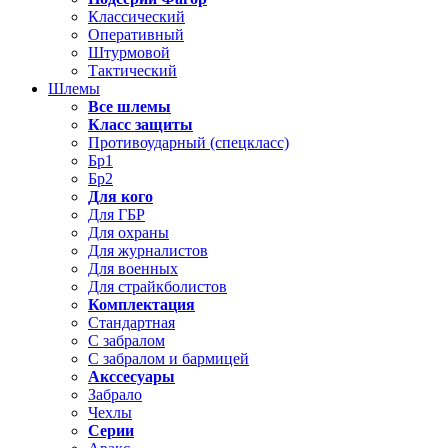
Классический
Оперативный
Штурмовой
Тактический
Шлемы
Все шлемы
Класс защиты
Противоударный (спецкласс)
Бр1
Бр2
Для кого
Для ГБР
Для охраны
Для журналистов
Для военных
Для страйкболистов
Комплектация
Стандартная
С забралом
С забралом и бармицей
Акссесуары
Забрало
Чехлы
Серии