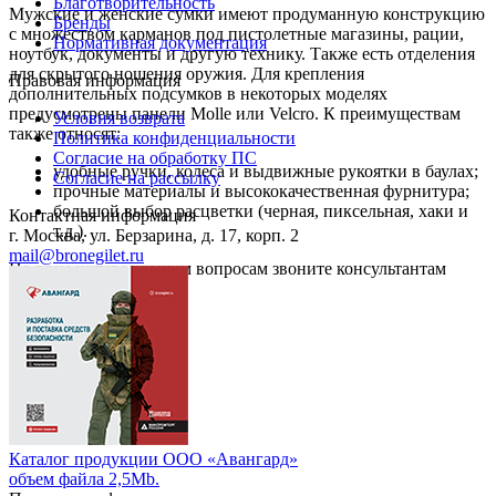
Благотворительность
Мужские и женские сумки имеют продуманную конструкцию
Бренды
с множеством карманов под пистолетные магазины, рации,
Нормативная документация
ноутбук, документы и другую технику. Также есть отделения
для скрытого ношения оружия. Для крепления
Правовая информация
дополнительных подсумков в некоторых моделях
предусмотрены панели Molle или Velcro. К преимуществам
Условия возврата
также относят:
Политика конфиденциальности
Согласие на обработку ПС
удобные ручки, колеса и выдвижные рукоятки в баулах;
Согласие на рассылку
прочные материалы и высококачественная фурнитура;
большой выбор расцветки (черная, пиксельная, хаки и
Контактная информация
т.д.).
г. Москва, ул. Берзарина, д. 17, корп. 2
mail@bronegilet.ru
По всем интересующим вопросам звоните консультантам
компании по телефону.
Каталог продукции ООО «Авангард»
объем файла 2,5Mb.