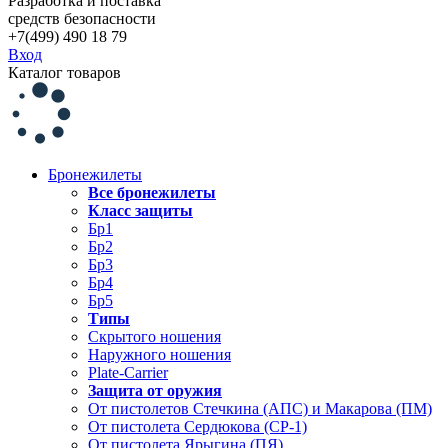
Разработка и поставка
средств безопасности
+7(499) 490 18 79
Вход
Каталог товаров
Бронежилеты
Все бронежилеты
Класс защиты
Бр1
Бр2
Бр3
Бр4
Бр5
Типы
Скрытого ношения
Наружного ношения
Plate-Carrier
Защита от оружия
От пистолетов Стечкина (АПС) и Макарова (ПМ)
От пистолета Сердюкова (СР-1)
От пистолета Ярыгина (ПЯ)