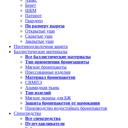
Авакс
Берет
ШБМ
Патриот
Гвардеец
По размеру выреза
Открытые уши
Скрытые уши
Закрытые уши
Противоосколочная защита
Баллистические материалы
Все баллистические материалы
Тип применения бронезащиты
Мягкие бронепакеты
Прессованные изделия
Материал бронепакетов
СВМПЭ
Арамидная ткань
Тип изделий
Мягкие экраны для БЖ
Защита бронепакетов от намокания
Производство водостойких бронепакетов
Спецсредства
Все спецсредства
Пулеулавливатели