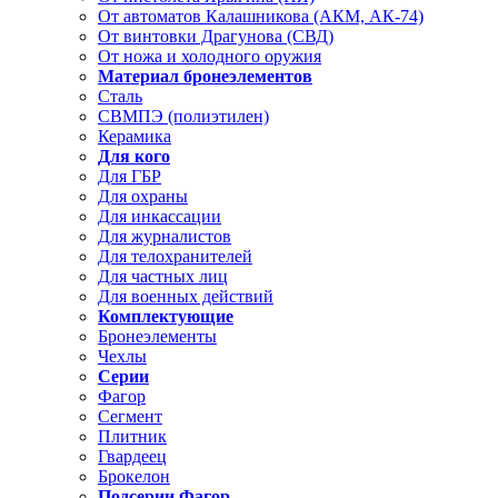
От автоматов Калашникова (АКМ, АК-74)
От винтовки Драгунова (СВД)
От ножа и холодного оружия
Материал бронеэлементов
Сталь
СВМПЭ (полиэтилен)
Керамика
Для кого
Для ГБР
Для охраны
Для инкассации
Для журналистов
Для телохранителей
Для частных лиц
Для военных действий
Комплектующие
Бронеэлементы
Чехлы
Серии
Фагор
Сегмент
Плитник
Гвардеец
Брокелон
Подсерии Фагор