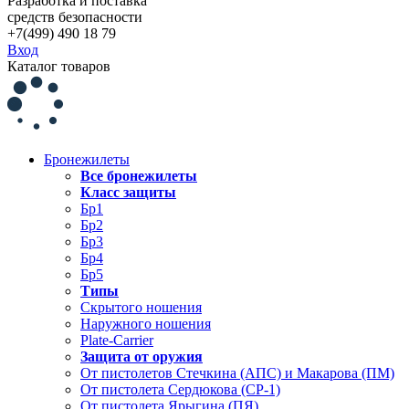
Разработка и поставка
средств безопасности
+7(499) 490 18 79
Вход
Каталог товаров
Бронежилеты
Все бронежилеты
Класс защиты
Бр1
Бр2
Бр3
Бр4
Бр5
Типы
Скрытого ношения
Наружного ношения
Plate-Carrier
Защита от оружия
От пистолетов Стечкина (АПС) и Макарова (ПМ)
От пистолета Сердюкова (СР-1)
От пистолета Ярыгина (ПЯ)