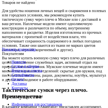
Товаров не найдено
Для удобства ношения личных вещей и снаряжения в полевых
или городских условиях, мы рекомендуем купить
тактическую сумку через плечо в Москве или с доставкой в
ваш регион. Наплечные модели имеют однолямочную
конструкцию и различаются по объему, внутреннему
наполнению и расцветке. Изделия изготовлены из прочных
материалов с пропиткой от воздействия влаги, что
обеспечивает сохранность содержимого в любых погодных
условиях. Также они шьются из ткани не марких цветов
Показать полностью
(милитари, черный, коричневый и другие).
Покупателям
Вы можете купить военную сумку через плечо для различных
Новости
целей: выполнение служебных задач, активный отдых на
Статьи и обзоры
природе, военные учения. Мужские плечевые модели имеют
Вопросы и ответы
множество карманов и отделений: скрытые для оружия, под
Сертификаты
пистолетные магазины, рации, документы, ноутбук, мультитул
Оплата
и другое необходимое в работе оборудование.
Доставка
Контакты
Тактические сумки через плечо.
Преимущества
Поставщикам и дилерам
Информация для поставщиков
В каталоге компании «Авангард» представлен ассортимент,