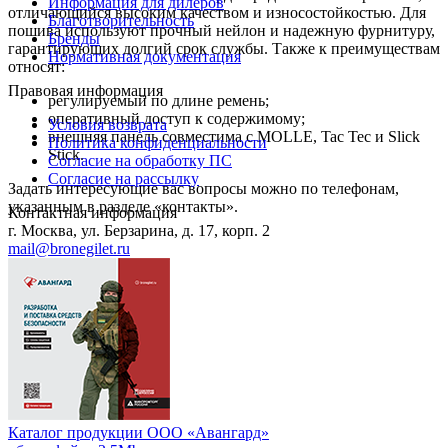
Информация для дилеров
отличающийся высоким качеством и износостойкостью. Для
Благотворительность
пошива используют прочный нейлон и надежную фурнитуру,
Бренды
гарантирующих долгий срок службы. Также к преимуществам
Нормативная документация
относят:
Правовая информация
регулируемый по длине ремень;
оперативный доступ к содержимому;
Условия возврата
внешняя панель совместима с MOLLE, Tac Tec и Slick
Политика конфиденциальности
Stick.
Согласие на обработку ПС
Согласие на рассылку
Задать интересующие вас вопросы можно по телефонам,
указанным в разделе «контакты».
Контактная информация
г. Москва, ул. Берзарина, д. 17, корп. 2
mail@bronegilet.ru
Каталог продукции ООО «Авангард»