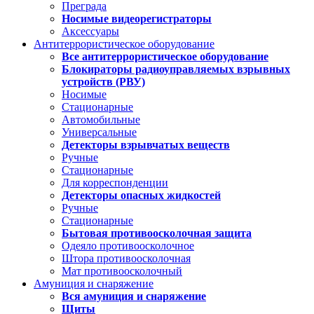
Преграда
Носимые видеорегистраторы
Аксессуары
Антитеррористическое оборудование
Все антитеррористическое оборудование
Блокираторы радиоуправляемых взрывных
устройств (РВУ)
Носимые
Стационарные
Автомобильные
Универсальные
Детекторы взрывчатых веществ
Ручные
Стационарные
Для корреспонденции
Детекторы опасных жидкостей
Ручные
Стационарные
Бытовая противоосколочная защита
Одеяло противоосколочное
Штора противоосколочная
Мат противоосколочный
Амуниция и снаряжение
Вся амуниция и снаряжение
Щиты