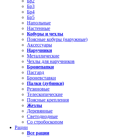
Бр2
Бр3
Бр4
Бр5
Напольные
Настенные
Кобуры и чехлы
Поясные кобуры (наружные)
Аксессуары
Наручники
Металлические
Чехлы для наручников
Бронепапки
Пасгард
Броневставки
Палки (дубинки)
Резиновые
Телескопические
Поясные крепления
Жезлы
Деревянные
Светодиодные
Со стробоскопом
Рации
Все рации