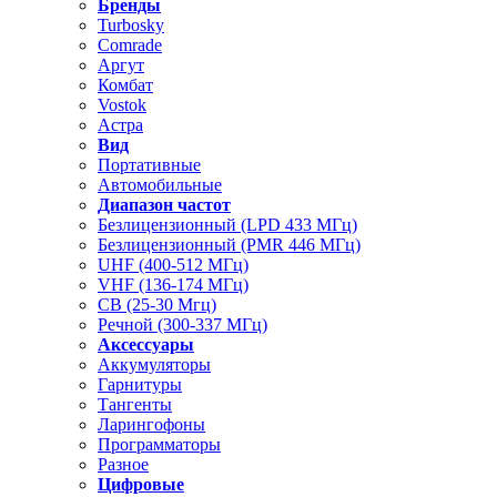
Бренды
Turbosky
Comrade
Аргут
Комбат
Vostok
Астра
Вид
Портативные
Автомобильные
Диапазон частот
Безлицензионный (LPD 433 МГц)
Безлицензионный (PMR 446 МГц)
UHF (400-512 МГц)
VHF (136-174 МГц)
CB (25-30 Мгц)
Речной (300-337 МГц)
Аксессуары
Аккумуляторы
Гарнитуры
Тангенты
Ларингофоны
Программаторы
Разное
Цифровые