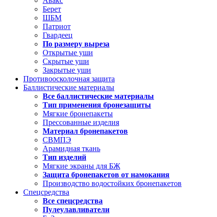
Авакс
Берет
ШБМ
Патриот
Гвардеец
По размеру выреза
Открытые уши
Скрытые уши
Закрытые уши
Противоосколочная защита
Баллистические материалы
Все баллистические материалы
Тип применения бронезащиты
Мягкие бронепакеты
Прессованные изделия
Материал бронепакетов
СВМПЭ
Арамидная ткань
Тип изделий
Мягкие экраны для БЖ
Защита бронепакетов от намокания
Производство водостойких бронепакетов
Спецсредства
Все спецсредства
Пулеулавливатели