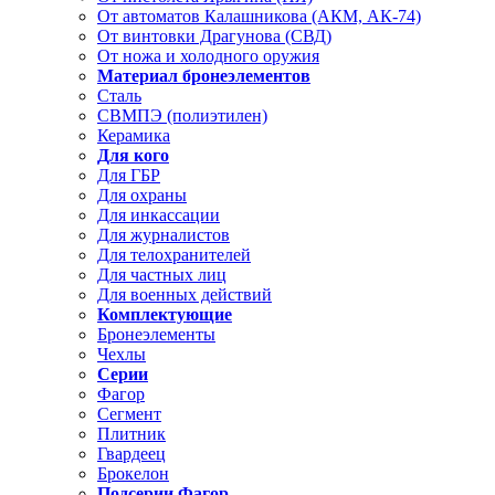
От автоматов Калашникова (АКМ, АК-74)
От винтовки Драгунова (СВД)
От ножа и холодного оружия
Материал бронеэлементов
Сталь
СВМПЭ (полиэтилен)
Керамика
Для кого
Для ГБР
Для охраны
Для инкассации
Для журналистов
Для телохранителей
Для частных лиц
Для военных действий
Комплектующие
Бронеэлементы
Чехлы
Серии
Фагор
Сегмент
Плитник
Гвардеец
Брокелон
Подсерии Фагор