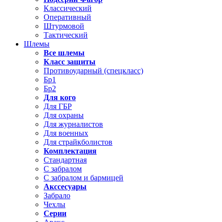
Классический
Оперативный
Штурмовой
Тактический
Шлемы
Все шлемы
Класс защиты
Противоударный (спецкласс)
Бр1
Бр2
Для кого
Для ГБР
Для охраны
Для журналистов
Для военных
Для страйкболистов
Комплектация
Стандартная
С забралом
С забралом и бармицей
Акссесуары
Забрало
Чехлы
Серии