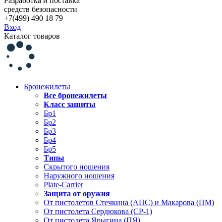
Разработка и поставка
средств безопасности
+7(499) 490 18 79
Вход
Каталог товаров
Бронежилеты
Все бронежилеты
Класс защиты
Бр1
Бр2
Бр3
Бр4
Бр5
Типы
Скрытого ношения
Наружного ношения
Plate-Carrier
Защита от оружия
От пистолетов Стечкина (АПС) и Макарова (ПМ)
От пистолета Сердюкова (СР-1)
От пистолета Ярыгина (ПЯ)