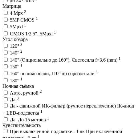
до 24 часов
Матрица
2
4 Mpx
1
5MP CMOS
1
5Mpxl
1
CMOS 1/2.5", 5Mpxl
Угол обзора
3
120°
2
140°
1
140° (Опционально до 160°), Светосила f=3,6 (mm)
1
150°
1
160° по диагонали, 110° по горизонтали
1
180°
Ночная съёмка
2
Авто, ручной
3
Да
Да - сдвижной ИК-фильтр (ручное переключение) IK-диод
1
+ LED-подсветка
1
Да. До 15 метров
Чувствительность
При выключенной подсветке - 1 лк При включённой
1