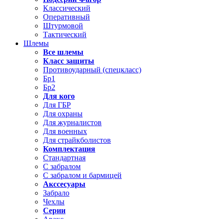
Классический
Оперативный
Штурмовой
Тактический
Шлемы
Все шлемы
Класс защиты
Противоударный (спецкласс)
Бр1
Бр2
Для кого
Для ГБР
Для охраны
Для журналистов
Для военных
Для страйкболистов
Комплектация
Стандартная
С забралом
С забралом и бармицей
Акссесуары
Забрало
Чехлы
Серии