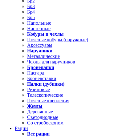
Бр2
Бр3
Бр4
Бр5
Напольные
Настенные
Кобуры и чехлы
Поясные кобуры (наружные)
Аксессуары
Наручники
Металлические
Чехлы для наручников
Бронепапки
Пасгард
Броневставки
Палки (дубинки)
Резиновые
Телескопические
Поясные крепления
Жезлы
Деревянные
Светодиодные
Со стробоскопом
Рации
Все рации