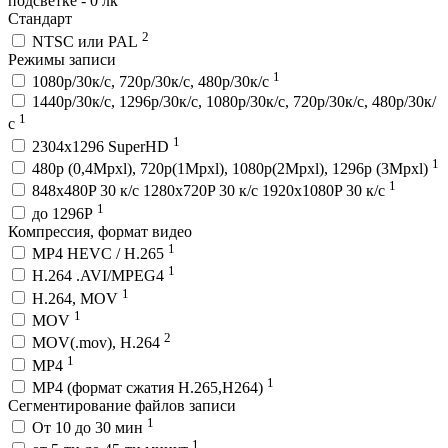
подсветке - 0 лк
Стандарт
2
NTSC или PAL
Режимы записи
1
1080p/30к/с, 720p/30к/с, 480p/30к/с
1440p/30к/с, 1296p/30к/с, 1080p/30к/с, 720p/30к/с, 480p/30к/
1
с
1
2304х1296 SuperHD
1
480p (0,4Mpxl), 720p(1Mpxl), 1080p(2Mpxl), 1296p (3Mpxl)
1
848x480P 30 к/с 1280x720P 30 к/с 1920x1080P 30 к/с
1
до 1296Р
Компрессия, формат видео
1
MP4 HEVC / H.265
1
H.264 .AVI/MPEG4
1
H.264, MOV
1
MOV
2
MOV(.mov), H.264
1
MP4
1
MP4 (формат сжатия H.265,H264)
Сегментирование файлов записи
1
От 10 до 30 мин
1