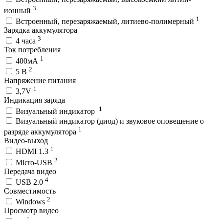
3
ионный
1
Встроенный, перезаряжаемый, литиево-полимерный
Зарядка аккумулятора
3
4 часа
Ток потребления
1
400мА
2
5 В
Напряжение питания
1
3,7V
Индикация заряда
1
Визуальный индикатор
Визуальный индикатор (диод) и звуковое оповещение о
1
разряде аккумулятора
Видео-выход
1
HDMI 1.3
2
Micro-USB
Передача видео
4
USB 2.0
Совместимость
2
Windows
Просмотр видео
1