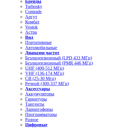
Бренды
Turbosky
Comrade
Аргут
Комбат
Vostok
Астра
Вид
Портативные
Автомобильные
Диапазон частот
Безлицензионный (LPD 433 МГц)
Безлицензионный (PMR 446 МГц)
UHF (400-512 МГц)
VHF (136-174 МГц)
CB (25-30 Мгц)
Речной (300-337 МГц)
Аксессуары
Аккумуляторы
Гарнитуры
Тангенты
Ларингофоны
Программаторы
Разное
Цифровые