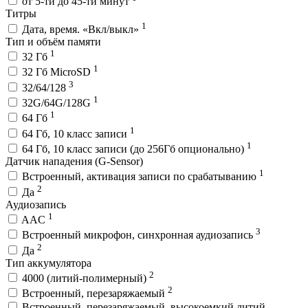
от 5-ти до 45-ти минут
Титры
1
Дата, время. «Вкл/выкл»
Тип и объём памяти
1
32 Гб
1
32 Гб MicroSD
3
32/64/128
1
32G/64G/128G
1
64 Гб
1
64 Гб, 10 класс записи
1
64 Гб, 10 класс записи (до 256Гб опционально)
Датчик нападения (G-Sensor)
1
Встроенный, активация записи по срабатыванию
2
Да
Аудиозапись
1
AAC
3
Встроенный микрофон, синхронная аудиозапись
2
Да
Тип аккумулятора
2
4000 (литий-полимерный)
2
Встроенный, перезаряжаемый
Встроенный, перезаряжаемый, высокоемкий литий-