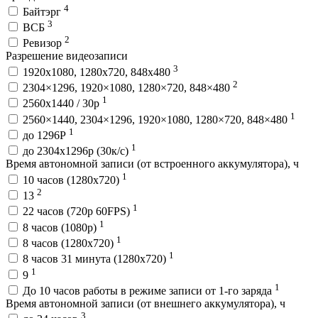
4
Байтэрг
3
ВСБ
2
Ревизор
Разрешение видеозаписи
3
1920x1080, 1280x720, 848x480
2
2304×1296, 1920×1080, 1280×720, 848×480
1
2560x1440 / 30p
1
2560×1440, 2304×1296, 1920×1080, 1280×720, 848×480
1
до 1296Р
1
до 2304х1296р (30к/с)
Время автономной записи (от встроенного аккумулятора), ч
1
10 часов (1280x720)
2
13
1
22 часов (720p 60FPS)
1
8 часов (1080p)
1
8 часов (1280x720)
1
8 часов 31 минута (1280x720)
1
9
1
До 10 часов работы в режиме записи от 1-го заряда
Время автономной записи (от внешнего аккумулятора), ч
3