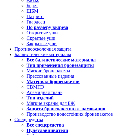
Авакс
Берет
ШБМ
Патриот
Гвардеец
По размеру выреза
Открытые уши
Скрытые уши
Закрытые уши
Противоосколочная защита
Баллистические материалы
Все баллистические материалы
Тип применения бронезащиты
Мягкие бронепакеты
Прессованные изделия
Материал бронепакетов
СВМПЭ
Арамидная ткань
Тип изделий
Мягкие экраны для БЖ
Защита бронепакетов от намокания
Производство водостойких бронепакетов
Спецсредства
Все спецсредства
Пулеулавливатели