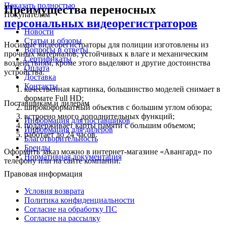
Показать полностью
Преимущества переносных
Покупателям
персональных видеорегистраторов
Новости
Статьи и обзоры
Носимые видеорегистраторы для полиции изготовлены из
Вопросы и ответы
прочных материалов, устойчивых к влаге и механическим
Сертификаты
воздействиям, кроме этого выделяют и другие достоинства
Оплата
устройства:
Доставка
Контакты
качественная картинка, большинство моделей снимает в
формате Full HD;
Поставщикам и дилерам
широкоформатный объектив с большим углом обзора;
встроено много дополнительных функций;
Информация для поставщиков
поддерживает карты памяти с большим объемом;
Информация для дилеров
работает до 24 часов.
Благотворительность
Бренды
Оформить заказ можно в интернет-магазине «Авангард» по
Нормативная документация
телефону или на сайте компании.
Правовая информация
Условия возврата
Политика конфиденциальности
Согласие на обработку ПС
Согласие на рассылку