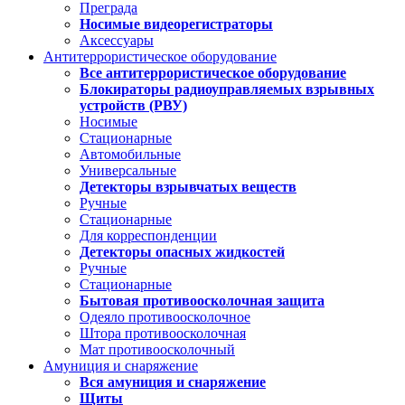
Преграда
Носимые видеорегистраторы
Аксессуары
Антитеррористическое оборудование
Все антитеррористическое оборудование
Блокираторы радиоуправляемых взрывных
устройств (РВУ)
Носимые
Стационарные
Автомобильные
Универсальные
Детекторы взрывчатых веществ
Ручные
Стационарные
Для корреспонденции
Детекторы опасных жидкостей
Ручные
Стационарные
Бытовая противоосколочная защита
Одеяло противоосколочное
Штора противоосколочная
Мат противоосколочный
Амуниция и снаряжение
Вся амуниция и снаряжение
Щиты