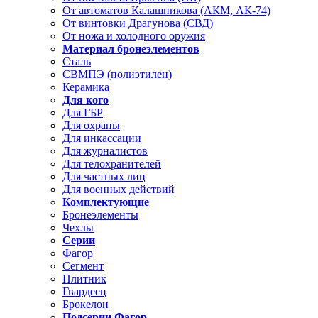
От автоматов Калашникова (АКМ, АК-74)
От винтовки Драгунова (СВД)
От ножа и холодного оружия
Материал бронеэлементов
Сталь
СВМПЭ (полиэтилен)
Керамика
Для кого
Для ГБР
Для охраны
Для инкассации
Для журналистов
Для телохранителей
Для частных лиц
Для военных действий
Комплектующие
Бронеэлементы
Чехлы
Серии
Фагор
Сегмент
Плитник
Гвардеец
Брокелон
Подсерии Фагор