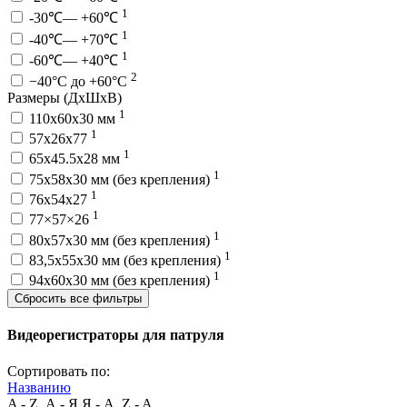
1
-30℃— +60℃
1
-40℃— +70℃
1
-60℃— +40℃
2
−40°С до +60°С
Размеры (ДхШхВ)
1
110х60х30 мм
1
57x26x77
1
65x45.5x28 мм
1
75x58x30 мм (без крепления)
1
76x54x27
1
77×57×26
1
80x57x30 мм (без крепления)
1
83,5x55x30 мм (без крепления)
1
94x60x30 мм (без крепления)
Сбросить все фильтры
Видеорегистраторы для патруля
Сортировать по:
Названию
A - Z, А - Я
Я - А, Z - A