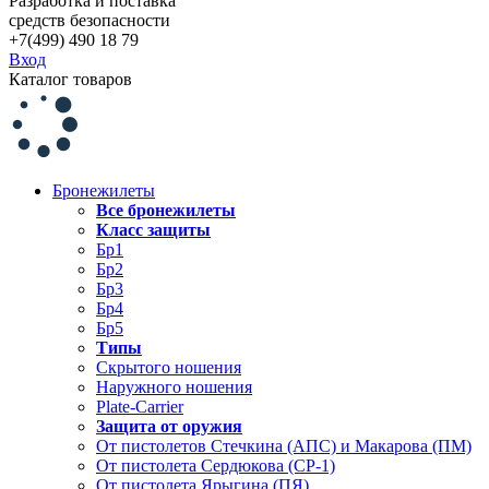
Разработка и поставка
средств безопасности
+7(499) 490 18 79
Вход
Каталог товаров
Бронежилеты
Все бронежилеты
Класс защиты
Бр1
Бр2
Бр3
Бр4
Бр5
Типы
Скрытого ношения
Наружного ношения
Plate-Carrier
Защита от оружия
От пистолетов Стечкина (АПС) и Макарова (ПМ)
От пистолета Сердюкова (СР-1)
От пистолета Ярыгина (ПЯ)