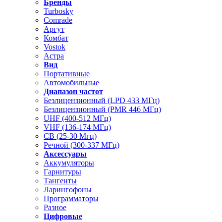
Бренды
Turbosky
Comrade
Аргут
Комбат
Vostok
Астра
Вид
Портативные
Автомобильные
Диапазон частот
Безлицензионный (LPD 433 МГц)
Безлицензионный (PMR 446 МГц)
UHF (400-512 МГц)
VHF (136-174 МГц)
CB (25-30 Мгц)
Речной (300-337 МГц)
Аксессуары
Аккумуляторы
Гарнитуры
Тангенты
Ларингофоны
Программаторы
Разное
Цифровые