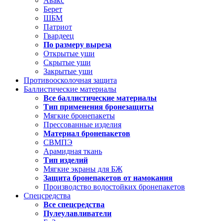
Авакс
Берет
ШБМ
Патриот
Гвардеец
По размеру выреза
Открытые уши
Скрытые уши
Закрытые уши
Противоосколочная защита
Баллистические материалы
Все баллистические материалы
Тип применения бронезащиты
Мягкие бронепакеты
Прессованные изделия
Материал бронепакетов
СВМПЭ
Арамидная ткань
Тип изделий
Мягкие экраны для БЖ
Защита бронепакетов от намокания
Производство водостойких бронепакетов
Спецсредства
Все спецсредства
Пулеулавливатели