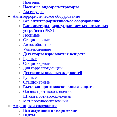
Преграда
Носимые видеорегистраторы
Аксессуары
Антитеррористическое оборудование
Все антитеррористическое оборудование
Блокираторы радиоуправляемых взрывных
устройств (РВУ)
Носимые
Стационарные
Автомобильные
Универсальные
Детекторы взрывчатых веществ
Ручные
Стационарные
Для корреспонденции
Детекторы опасных жидкостей
Ручные
Стационарные
Бытовая противоосколочная защита
Одеяло противоосколочное
Штора противоосколочная
Мат противоосколочный
Амуниция и снаряжение
Вся амуниция и снаряжение
Щиты