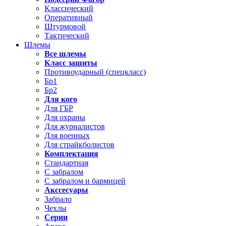
Классический
Оперативный
Штурмовой
Тактический
Шлемы
Все шлемы
Класс защиты
Противоударный (спецкласс)
Бр1
Бр2
Для кого
Для ГБР
Для охраны
Для журналистов
Для военных
Для страйкболистов
Комплектация
Стандартная
С забралом
С забралом и бармицей
Акссесуары
Забрало
Чехлы
Серии