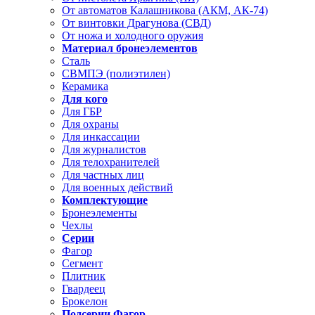
От автоматов Калашникова (АКМ, АК-74)
От винтовки Драгунова (СВД)
От ножа и холодного оружия
Материал бронеэлементов
Сталь
СВМПЭ (полиэтилен)
Керамика
Для кого
Для ГБР
Для охраны
Для инкассации
Для журналистов
Для телохранителей
Для частных лиц
Для военных действий
Комплектующие
Бронеэлементы
Чехлы
Серии
Фагор
Сегмент
Плитник
Гвардеец
Брокелон
Подсерии Фагор