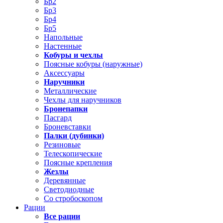
Бр2
Бр3
Бр4
Бр5
Напольные
Настенные
Кобуры и чехлы
Поясные кобуры (наружные)
Аксессуары
Наручники
Металлические
Чехлы для наручников
Бронепапки
Пасгард
Броневставки
Палки (дубинки)
Резиновые
Телескопические
Поясные крепления
Жезлы
Деревянные
Светодиодные
Со стробоскопом
Рации
Все рации