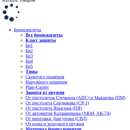
Каталог товаров
Бронежилеты
Все бронежилеты
Класс защиты
Бр1
Бр2
Бр3
Бр4
Бр5
Типы
Скрытого ношения
Наружного ношения
Plate-Carrier
Защита от оружия
От пистолетов Стечкина (АПС) и Макарова (ПМ)
От пистолета Сердюкова (СР-1)
От пистолета Ярыгина (ПЯ)
От автоматов Калашникова (АКМ, АК-74)
От винтовки Драгунова (СВД)
От ножа и холодного оружия
Материал бронеэлементов