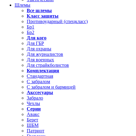
Шлемы
Все шлемы
Класс защиты
Противоударный (спецкласс)
Бр1
Бр2
Для кого
Для ГБР
Для охраны
Для журналистов
Для военных
Для страйкболистов
Комплектация
Стандартная
С забралом
С забралом и бармицей
Акссесуары
Забрало
Чехлы
Серии
Авакс
Берет
ШБМ
Патриот