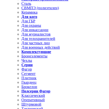
Сталь
СВМПЭ (полиэтилен)
Керамика
Для кого
Для ГБР
Для охраны
Для инкассации
Для журналистов
Для телохранителей
Для частных лиц
Для военных действий
Комплектующие
Бронеэлементы
Чехлы
Серии
Фагор
Сегмент
Плитник
Гвардеец
Брокелон
Подсерии Фагор
Классический
Оперативный
Штурмовой
Тактический