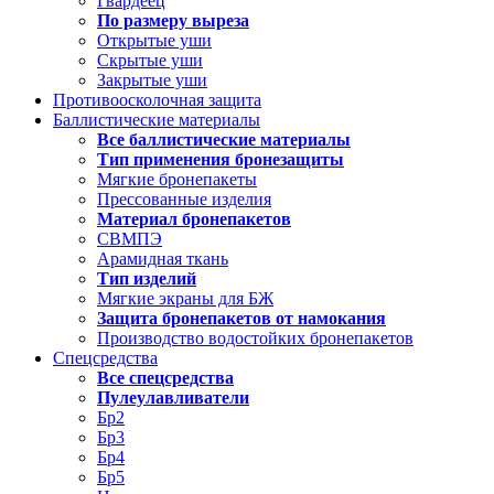
Гвардеец
По размеру выреза
Открытые уши
Скрытые уши
Закрытые уши
Противоосколочная защита
Баллистические материалы
Все баллистические материалы
Тип применения бронезащиты
Мягкие бронепакеты
Прессованные изделия
Материал бронепакетов
СВМПЭ
Арамидная ткань
Тип изделий
Мягкие экраны для БЖ
Защита бронепакетов от намокания
Производство водостойких бронепакетов
Спецсредства
Все спецсредства
Пулеулавливатели
Бр2
Бр3
Бр4
Бр5