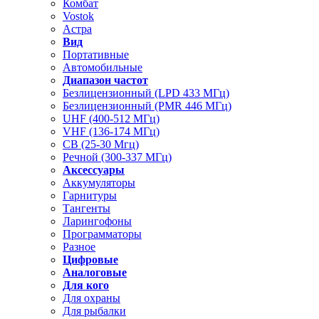
Комбат
Vostok
Астра
Вид
Портативные
Автомобильные
Диапазон частот
Безлицензионный (LPD 433 МГц)
Безлицензионный (PMR 446 МГц)
UHF (400-512 МГц)
VHF (136-174 МГц)
CB (25-30 Мгц)
Речной (300-337 МГц)
Аксессуары
Аккумуляторы
Гарнитуры
Тангенты
Ларингофоны
Программаторы
Разное
Цифровые
Аналоговые
Для кого
Для охраны
Для рыбалки