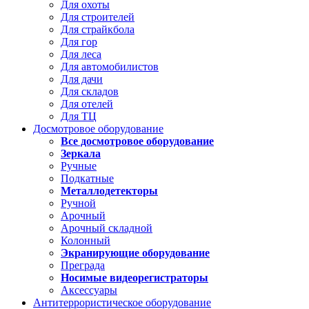
Для охоты
Для строителей
Для страйкбола
Для гор
Для леса
Для автомобилистов
Для дачи
Для складов
Для отелей
Для ТЦ
Досмотровое оборудование
Все досмотровое оборудование
Зеркала
Ручные
Подкатные
Металлодетекторы
Ручной
Арочный
Арочный складной
Колонный
Экранирующие оборудование
Преграда
Носимые видеорегистраторы
Аксессуары
Антитеррористическое оборудование