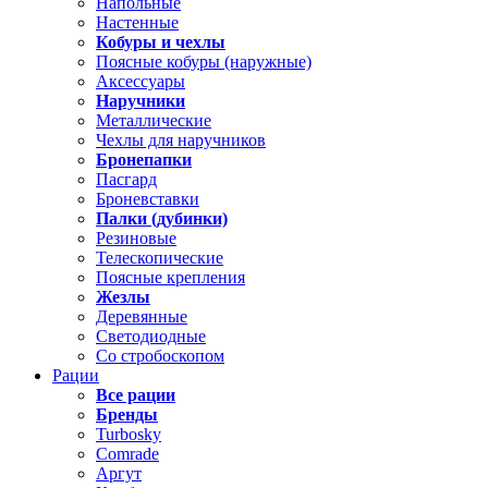
Напольные
Настенные
Кобуры и чехлы
Поясные кобуры (наружные)
Аксессуары
Наручники
Металлические
Чехлы для наручников
Бронепапки
Пасгард
Броневставки
Палки (дубинки)
Резиновые
Телескопические
Поясные крепления
Жезлы
Деревянные
Светодиодные
Со стробоскопом
Рации
Все рации
Бренды
Turbosky
Comrade
Аргут