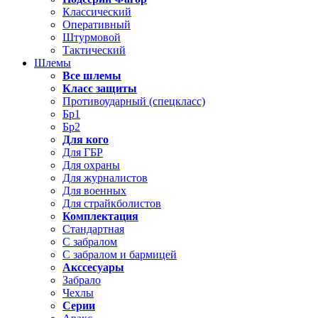
Классический
Оперативный
Штурмовой
Тактический
Шлемы
Все шлемы
Класс защиты
Противоударный (спецкласс)
Бр1
Бр2
Для кого
Для ГБР
Для охраны
Для журналистов
Для военных
Для страйкболистов
Комплектация
Стандартная
С забралом
С забралом и бармицей
Акссесуары
Забрало
Чехлы
Серии