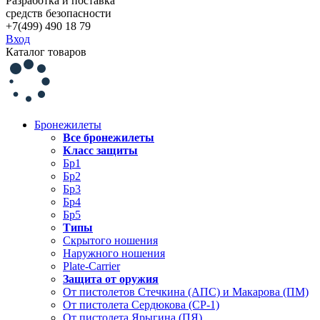
Разработка и поставка
средств безопасности
+7(499) 490 18 79
Вход
Каталог товаров
Бронежилеты
Все бронежилеты
Класс защиты
Бр1
Бр2
Бр3
Бр4
Бр5
Типы
Скрытого ношения
Наружного ношения
Plate-Carrier
Защита от оружия
От пистолетов Стечкина (АПС) и Макарова (ПМ)
От пистолета Сердюкова (СР-1)
От пистолета Ярыгина (ПЯ)