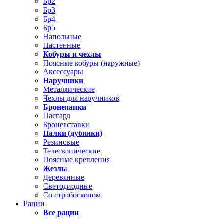
Бр2
Бр3
Бр4
Бр5
Напольные
Настенные
Кобуры и чехлы
Поясные кобуры (наружные)
Аксессуары
Наручники
Металлические
Чехлы для наручников
Бронепапки
Пасгард
Броневставки
Палки (дубинки)
Резиновые
Телескопические
Поясные крепления
Жезлы
Деревянные
Светодиодные
Со стробоскопом
Рации
Все рации