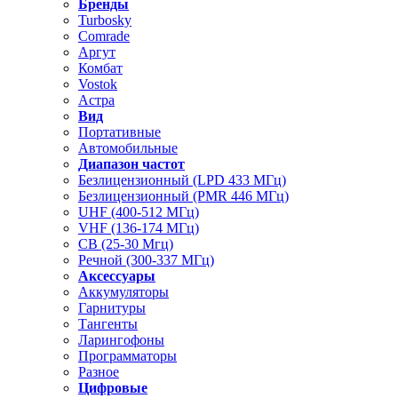
Бренды
Turbosky
Comrade
Аргут
Комбат
Vostok
Астра
Вид
Портативные
Автомобильные
Диапазон частот
Безлицензионный (LPD 433 МГц)
Безлицензионный (PMR 446 МГц)
UHF (400-512 МГц)
VHF (136-174 МГц)
CB (25-30 Мгц)
Речной (300-337 МГц)
Аксессуары
Аккумуляторы
Гарнитуры
Тангенты
Ларингофоны
Программаторы
Разное
Цифровые