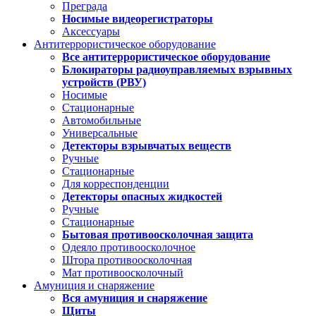
Преграда
Носимые видеорегистраторы
Аксессуары
Антитеррористическое оборудование
Все антитеррористическое оборудование
Блокираторы радиоуправляемых взрывных
устройств (РВУ)
Носимые
Стационарные
Автомобильные
Универсальные
Детекторы взрывчатых веществ
Ручные
Стационарные
Для корреспонденции
Детекторы опасных жидкостей
Ручные
Стационарные
Бытовая противоосколочная защита
Одеяло противоосколочное
Штора противоосколочная
Мат противоосколочный
Амуниция и снаряжение
Вся амуниция и снаряжение
Щиты