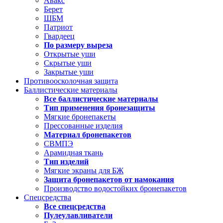
Авакс
Берет
ШБМ
Патриот
Гвардеец
По размеру выреза
Открытые уши
Скрытые уши
Закрытые уши
Противоосколочная защита
Баллистические материалы
Все баллистические материалы
Тип применения бронезащиты
Мягкие бронепакеты
Прессованные изделия
Материал бронепакетов
СВМПЭ
Арамидная ткань
Тип изделий
Мягкие экраны для БЖ
Защита бронепакетов от намокания
Производство водостойких бронепакетов
Спецсредства
Все спецсредства
Пулеулавливатели