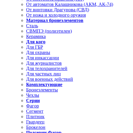
От автоматов Калашникова (АКМ, АК-74)
От винтовки Драгунова (СВД)
От ножа и холодного оружия
Материал бронеэлементов
Сталь
СВМПЭ (полиэтилен)
Керамика
Для кого
Для ГБР
Для охраны
Для инкассации
Для журналистов
Для телохранителей
Для частных лиц
Для военных действий
Комплектующие
Бронеэлементы
Чехлы
Серии
Фагор
Сегмент
Плитник
Гвардеец
Брокелон
Подсерии Фагор