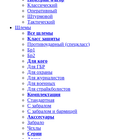
Классический
Оперативный
Штурмовой
Тактический
Шлемы
Все шлемы
Класс защиты
Противоударный (спецкласс)
Бр1
Бр2
Для кого
Для ГБР
Для охраны
Для журналистов
Для военных
Для страйкболистов
Комплектация
Стандартная
С забралом
С забралом и бармицей
Акссесуары
Забрало
Чехлы
Серии