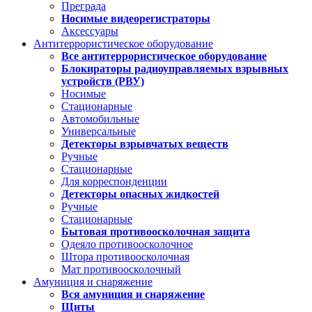
Преграда
Носимые видеорегистраторы
Аксессуары
Антитеррористическое оборудование
Все антитеррористическое оборудование
Блокираторы радиоуправляемых взрывных
устройств (РВУ)
Носимые
Стационарные
Автомобильные
Универсальные
Детекторы взрывчатых веществ
Ручные
Стационарные
Для корреспонденции
Детекторы опасных жидкостей
Ручные
Стационарные
Бытовая противоосколочная защита
Одеяло противоосколочное
Штора противоосколочная
Мат противоосколочный
Амуниция и снаряжение
Вся амуниция и снаряжение
Щиты