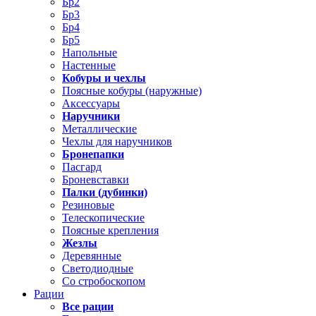
Бр2
Бр3
Бр4
Бр5
Напольные
Настенные
Кобуры и чехлы
Поясные кобуры (наружные)
Аксессуары
Наручники
Металлические
Чехлы для наручников
Бронепапки
Пасгард
Броневставки
Палки (дубинки)
Резиновые
Телескопические
Поясные крепления
Жезлы
Деревянные
Светодиодные
Со стробоскопом
Рации
Все рации