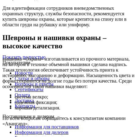
Для идентификации сотрудников вневедомственных
охранных структур, службы безопасности, рекомендуется
купить шевроны охраны, которые крепятся на спину или в
области груди на рубашку или униформу.
Шевроны и нашивки охраны –
высокое качество
Показать полностью
Нашивка «Охрана» изготавливается из прочного материала,
Покупателям
на котором в технике объемной вышивки сделана надпись.
Такая технология обеспечивает устойчивость принта к
Новости
истиранию, выгоранию и деформации. Насыщенность цвета и
Статьи и обзоры
форма сохранится на долгие годы без потери качества. Среди
Вопросы и ответы
особенностей такой нашивки выделяют:
Сертификаты
Оплата
система велкро;
Доставка
надежная фиксация;
Контакты
хорошая детализация.
Поставщикам и дилерам
По всем вопросам обращайтесь к консультантам компании
«Авангард».
Информация для поставщиков
Информация для дилеров