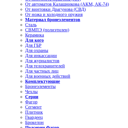
От автоматов Калашникова (АКМ, АК-74)
От винтовки Драгунова (СВД)
От ножа и холодного оружия
Материал бронеэлементов
Сталь
СВМПЭ (полиэтилен)
Керамика
Для кого
Для ГБР
Для охраны
Для инкассации
Для журналистов
Для телохранителей
Для частных лиц
Для военных действий
Комплектующие
Бронеэлементы
Чехлы
Серии
Фагор
Сегмент
Плитник
Гвардеец
Брокелон
Подсерии Фагор