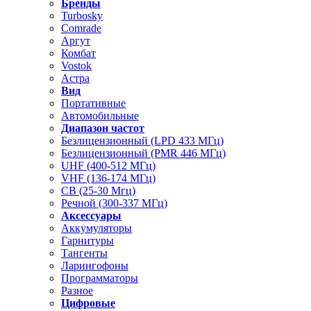
Бренды
Turbosky
Comrade
Аргут
Комбат
Vostok
Астра
Вид
Портативные
Автомобильные
Диапазон частот
Безлицензионный (LPD 433 МГц)
Безлицензионный (PMR 446 МГц)
UHF (400-512 МГц)
VHF (136-174 МГц)
CB (25-30 Мгц)
Речной (300-337 МГц)
Аксессуары
Аккумуляторы
Гарнитуры
Тангенты
Ларингофоны
Программаторы
Разное
Цифровые