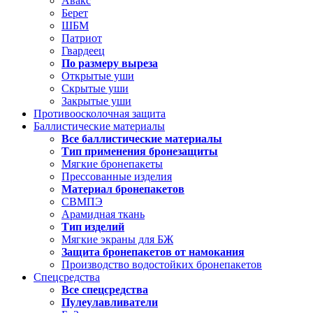
Авакс
Берет
ШБМ
Патриот
Гвардеец
По размеру выреза
Открытые уши
Скрытые уши
Закрытые уши
Противоосколочная защита
Баллистические материалы
Все баллистические материалы
Тип применения бронезащиты
Мягкие бронепакеты
Прессованные изделия
Материал бронепакетов
СВМПЭ
Арамидная ткань
Тип изделий
Мягкие экраны для БЖ
Защита бронепакетов от намокания
Производство водостойких бронепакетов
Спецсредства
Все спецсредства
Пулеулавливатели