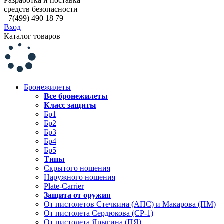
Разработка и поставка
средств безопасности
+7(499) 490 18 79
Вход
Каталог товаров
Бронежилеты
Все бронежилеты
Класс защиты
Бр1
Бр2
Бр3
Бр4
Бр5
Типы
Скрытого ношения
Наружного ношения
Plate-Carrier
Защита от оружия
От пистолетов Стечкина (АПС) и Макарова (ПМ)
От пистолета Сердюкова (СР-1)
От пистолета Ярыгина (ПЯ)