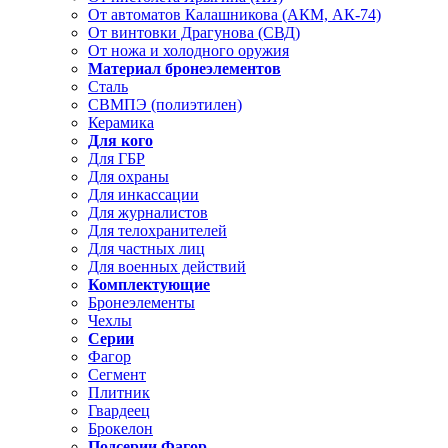
От автоматов Калашникова (АКМ, АК-74)
От винтовки Драгунова (СВД)
От ножа и холодного оружия
Материал бронеэлементов
Сталь
СВМПЭ (полиэтилен)
Керамика
Для кого
Для ГБР
Для охраны
Для инкассации
Для журналистов
Для телохранителей
Для частных лиц
Для военных действий
Комплектующие
Бронеэлементы
Чехлы
Серии
Фагор
Сегмент
Плитник
Гвардеец
Брокелон
Подсерии Фагор