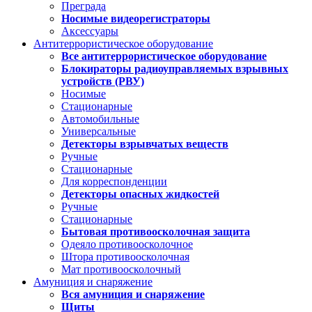
Преграда
Носимые видеорегистраторы
Аксессуары
Антитеррористическое оборудование
Все антитеррористическое оборудование
Блокираторы радиоуправляемых взрывных
устройств (РВУ)
Носимые
Стационарные
Автомобильные
Универсальные
Детекторы взрывчатых веществ
Ручные
Стационарные
Для корреспонденции
Детекторы опасных жидкостей
Ручные
Стационарные
Бытовая противоосколочная защита
Одеяло противоосколочное
Штора противоосколочная
Мат противоосколочный
Амуниция и снаряжение
Вся амуниция и снаряжение
Щиты