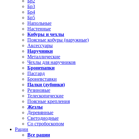
Бр2
Бр3
Бр4
Бр5
Напольные
Настенные
Кобуры и чехлы
Поясные кобуры (наружные)
Аксессуары
Наручники
Металлические
Чехлы для наручников
Бронепапки
Пасгард
Броневставки
Палки (дубинки)
Резиновые
Телескопические
Поясные крепления
Жезлы
Деревянные
Светодиодные
Со стробоскопом
Рации
Все рации