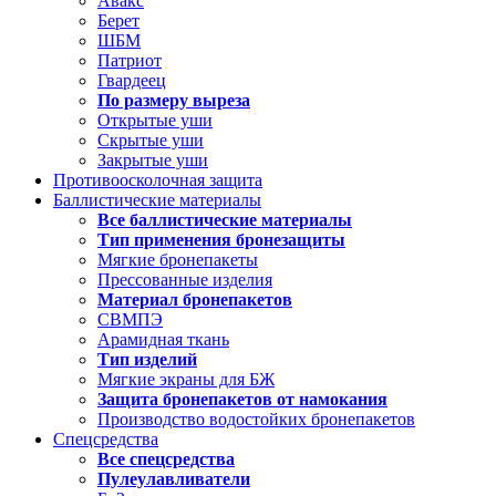
Авакс
Берет
ШБМ
Патриот
Гвардеец
По размеру выреза
Открытые уши
Скрытые уши
Закрытые уши
Противоосколочная защита
Баллистические материалы
Все баллистические материалы
Тип применения бронезащиты
Мягкие бронепакеты
Прессованные изделия
Материал бронепакетов
СВМПЭ
Арамидная ткань
Тип изделий
Мягкие экраны для БЖ
Защита бронепакетов от намокания
Производство водостойких бронепакетов
Спецсредства
Все спецсредства
Пулеулавливатели