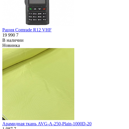
Рация Comrade R12 VHF
19 990
7
В наличии
Новинка
Арамидная ткань AVG-A-250-Plain-1000D-20
1 987
7