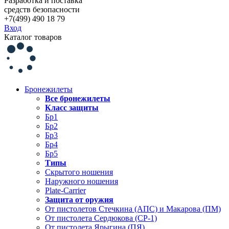
Разработка и поставка
средств безопасности
+7(499) 490 18 79
Вход
Каталог товаров
Бронежилеты
Все бронежилеты
Класс защиты
Бр1
Бр2
Бр3
Бр4
Бр5
Типы
Скрытого ношения
Наружного ношения
Plate-Carrier
Защита от оружия
От пистолетов Стечкина (АПС) и Макарова (ПМ)
От пистолета Сердюкова (СР-1)
От пистолета Ярыгина (ПЯ)