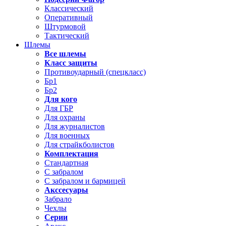
Классический
Оперативный
Штурмовой
Тактический
Шлемы
Все шлемы
Класс защиты
Противоударный (спецкласс)
Бр1
Бр2
Для кого
Для ГБР
Для охраны
Для журналистов
Для военных
Для страйкболистов
Комплектация
Стандартная
С забралом
С забралом и бармицей
Акссесуары
Забрало
Чехлы
Серии