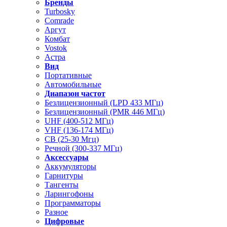
Бренды
Turbosky
Comrade
Аргут
Комбат
Vostok
Астра
Вид
Портативные
Автомобильные
Диапазон частот
Безлицензионный (LPD 433 МГц)
Безлицензионный (PMR 446 МГц)
UHF (400-512 МГц)
VHF (136-174 МГц)
CB (25-30 Мгц)
Речной (300-337 МГц)
Аксессуары
Аккумуляторы
Гарнитуры
Тангенты
Ларингофоны
Программаторы
Разное
Цифровые