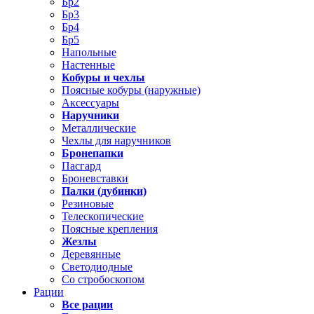
Бр2
Бр3
Бр4
Бр5
Напольные
Настенные
Кобуры и чехлы
Поясные кобуры (наружные)
Аксессуары
Наручники
Металлические
Чехлы для наручников
Бронепапки
Пасгард
Броневставки
Палки (дубинки)
Резиновые
Телескопические
Поясные крепления
Жезлы
Деревянные
Светодиодные
Со стробоскопом
Рации
Все рации