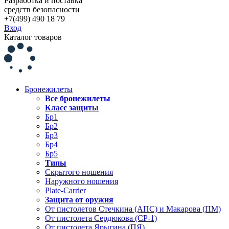
Разработка и поставка
средств безопасности
+7(499) 490 18 79
Вход
Каталог товаров
Бронежилеты
Все бронежилеты
Класс защиты
Бр1
Бр2
Бр3
Бр4
Бр5
Типы
Скрытого ношения
Наружного ношения
Plate-Carrier
Защита от оружия
От пистолетов Стечкина (АПС) и Макарова (ПМ)
От пистолета Сердюкова (СР-1)
От пистолета Ярыгина (ПЯ)