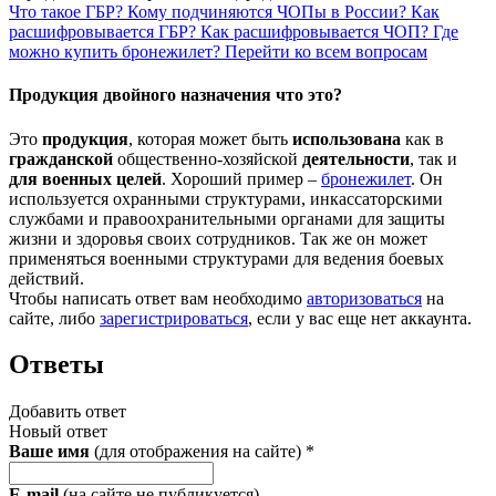
Что такое ГБР?
Кому подчиняются ЧОПы в России?
Как
расшифровывается ГБР?
Как расшифровывается ЧОП?
Где
можно купить бронежилет?
Перейти ко всем вопросам
Продукция двойного назначения что это?
Это
продукция
, которая может быть
использована
как в
гражданской
общественно-хозяйской
деятельности
, так и
для военных целей
. Хороший пример –
бронежилет
. Он
используется охранными структурами, инкассаторскими
службами и правоохранительными органами для защиты
жизни и здоровья своих сотрудников. Так же он может
применяться военными структурами для ведения боевых
действий.
Чтобы написать ответ вам необходимо
авторизоваться
на
сайте, либо
зарегистрироваться
, если у вас еще нет аккаунта.
Ответы
Добавить ответ
Новый ответ
Ваше имя
(для отображения на сайте)
*
E-mail
(на сайте не публикуется)