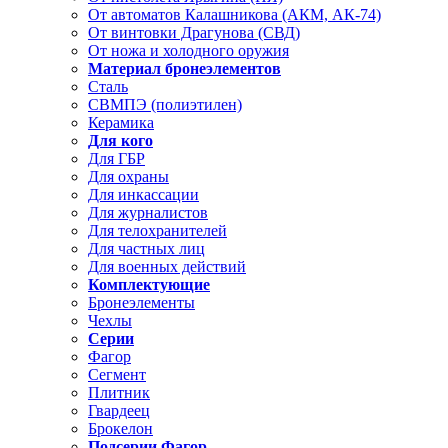
От автоматов Калашникова (АКМ, АК-74)
От винтовки Драгунова (СВД)
От ножа и холодного оружия
Материал бронеэлементов
Сталь
СВМПЭ (полиэтилен)
Керамика
Для кого
Для ГБР
Для охраны
Для инкассации
Для журналистов
Для телохранителей
Для частных лиц
Для военных действий
Комплектующие
Бронеэлементы
Чехлы
Серии
Фагор
Сегмент
Плитник
Гвардеец
Брокелон
Подсерии Фагор