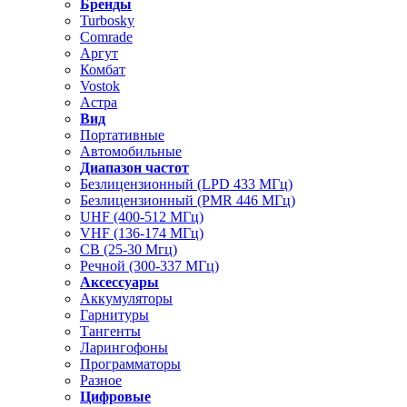
Бренды
Turbosky
Comrade
Аргут
Комбат
Vostok
Астра
Вид
Портативные
Автомобильные
Диапазон частот
Безлицензионный (LPD 433 МГц)
Безлицензионный (PMR 446 МГц)
UHF (400-512 МГц)
VHF (136-174 МГц)
CB (25-30 Мгц)
Речной (300-337 МГц)
Аксессуары
Аккумуляторы
Гарнитуры
Тангенты
Ларингофоны
Программаторы
Разное
Цифровые