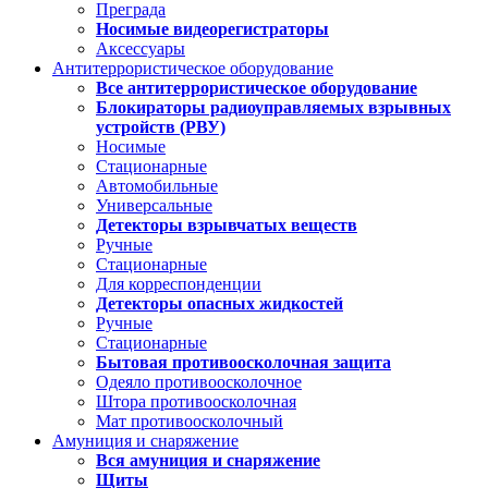
Преграда
Носимые видеорегистраторы
Аксессуары
Антитеррористическое оборудование
Все антитеррористическое оборудование
Блокираторы радиоуправляемых взрывных
устройств (РВУ)
Носимые
Стационарные
Автомобильные
Универсальные
Детекторы взрывчатых веществ
Ручные
Стационарные
Для корреспонденции
Детекторы опасных жидкостей
Ручные
Стационарные
Бытовая противоосколочная защита
Одеяло противоосколочное
Штора противоосколочная
Мат противоосколочный
Амуниция и снаряжение
Вся амуниция и снаряжение
Щиты