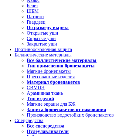
Авакс
Берет
ШБМ
Патриот
Гвардеец
По размеру выреза
Открытые уши
Скрытые уши
Закрытые уши
Противоосколочная защита
Баллистические материалы
Все баллистические материалы
Тип применения бронезащиты
Мягкие бронепакеты
Прессованные изделия
Материал бронепакетов
СВМПЭ
Арамидная ткань
Тип изделий
Мягкие экраны для БЖ
Защита бронепакетов от намокания
Производство водостойких бронепакетов
Спецсредства
Все спецсредства
Пулеулавливатели