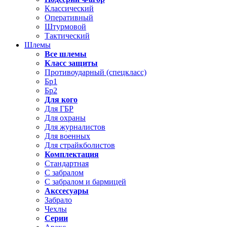
Классический
Оперативный
Штурмовой
Тактический
Шлемы
Все шлемы
Класс защиты
Противоударный (спецкласс)
Бр1
Бр2
Для кого
Для ГБР
Для охраны
Для журналистов
Для военных
Для страйкболистов
Комплектация
Стандартная
С забралом
С забралом и бармицей
Акссесуары
Забрало
Чехлы
Серии