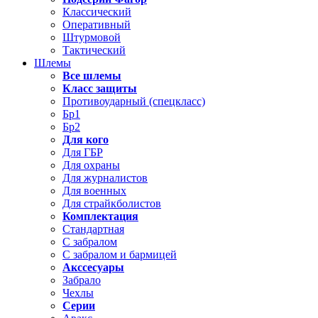
Классический
Оперативный
Штурмовой
Тактический
Шлемы
Все шлемы
Класс защиты
Противоударный (спецкласс)
Бр1
Бр2
Для кого
Для ГБР
Для охраны
Для журналистов
Для военных
Для страйкболистов
Комплектация
Стандартная
С забралом
С забралом и бармицей
Акссесуары
Забрало
Чехлы
Серии