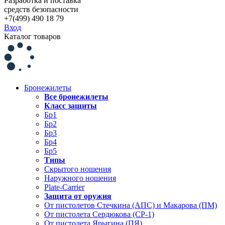
Разработка и поставка
средств безопасности
+7(499) 490 18 79
Вход
Каталог товаров
Бронежилеты
Все бронежилеты
Класс защиты
Бр1
Бр2
Бр3
Бр4
Бр5
Типы
Скрытого ношения
Наружного ношения
Plate-Carrier
Защита от оружия
От пистолетов Стечкина (АПС) и Макарова (ПМ)
От пистолета Сердюкова (СР-1)
От пистолета Ярыгина (ПЯ)