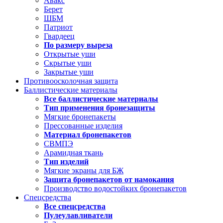
Авакс
Берет
ШБМ
Патриот
Гвардеец
По размеру выреза
Открытые уши
Скрытые уши
Закрытые уши
Противоосколочная защита
Баллистические материалы
Все баллистические материалы
Тип применения бронезащиты
Мягкие бронепакеты
Прессованные изделия
Материал бронепакетов
СВМПЭ
Арамидная ткань
Тип изделий
Мягкие экраны для БЖ
Защита бронепакетов от намокания
Производство водостойких бронепакетов
Спецсредства
Все спецсредства
Пулеулавливатели