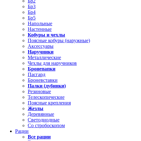
Бр2
Бр3
Бр4
Бр5
Напольные
Настенные
Кобуры и чехлы
Поясные кобуры (наружные)
Аксессуары
Наручники
Металлические
Чехлы для наручников
Бронепапки
Пасгард
Броневставки
Палки (дубинки)
Резиновые
Телескопические
Поясные крепления
Жезлы
Деревянные
Светодиодные
Со стробоскопом
Рации
Все рации