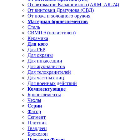
От автоматов Калашникова (АКМ, АК-74)
От винтовки Драгунова (СВД)
От ножа и холодного оружия
Материал бронеэлементов
Сталь
СВМПЭ (полиэтилен)
Керамика
Для кого
Для ГБР
Для охраны
Для инкассации
Для журналистов
Для телохранителей
Для частных лиц
Для военных действий
Комплектующие
Бронеэлементы
Чехлы
Серии
Фагор
Сегмент
Плитник
Гвардеец
Брокелон
Подсерии Фагор