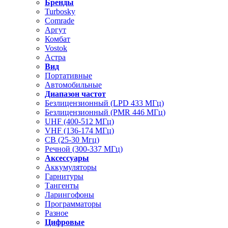
Бренды
Turbosky
Comrade
Аргут
Комбат
Vostok
Астра
Вид
Портативные
Автомобильные
Диапазон частот
Безлицензионный (LPD 433 МГц)
Безлицензионный (PMR 446 МГц)
UHF (400-512 МГц)
VHF (136-174 МГц)
CB (25-30 Мгц)
Речной (300-337 МГц)
Аксессуары
Аккумуляторы
Гарнитуры
Тангенты
Ларингофоны
Программаторы
Разное
Цифровые