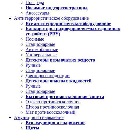
Преграда
Носимые видеорегистраторы
Аксессуары
Антитеррористическое оборудование
Все антитеррористическое оборудование
Блокираторы радиоуправляемых взрывных
устройств (РВУ)
Носимые
Стационарные
Автомобильные
Универсальные
Детекторы взрывчатых веществ
Ручные
Стационарные
Для корреспонденции
Детекторы опасных жидкостей
Ручные
Стационарные
Бытовая противоосколочная защита
Одеяло противоосколочное
Штора противоосколочная
Мат противоосколочный
Амуниция и снаряжение
Вся амуниция и снаряжение
Щиты