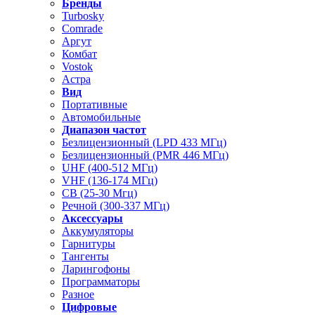
Бренды
Turbosky
Comrade
Аргут
Комбат
Vostok
Астра
Вид
Портативные
Автомобильные
Диапазон частот
Безлицензионный (LPD 433 МГц)
Безлицензионный (PMR 446 МГц)
UHF (400-512 МГц)
VHF (136-174 МГц)
CB (25-30 Мгц)
Речной (300-337 МГц)
Аксессуары
Аккумуляторы
Гарнитуры
Тангенты
Ларингофоны
Программаторы
Разное
Цифровые