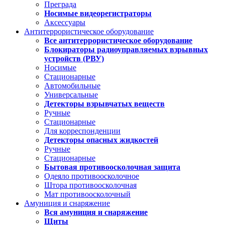
Преграда
Носимые видеорегистраторы
Аксессуары
Антитеррористическое оборудование
Все антитеррористическое оборудование
Блокираторы радиоуправляемых взрывных
устройств (РВУ)
Носимые
Стационарные
Автомобильные
Универсальные
Детекторы взрывчатых веществ
Ручные
Стационарные
Для корреспонденции
Детекторы опасных жидкостей
Ручные
Стационарные
Бытовая противоосколочная защита
Одеяло противоосколочное
Штора противоосколочная
Мат противоосколочный
Амуниция и снаряжение
Вся амуниция и снаряжение
Щиты