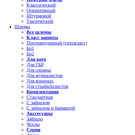
Классический
Оперативный
Штурмовой
Тактический
Шлемы
Все шлемы
Класс защиты
Противоударный (спецкласс)
Бр1
Бр2
Для кого
Для ГБР
Для охраны
Для журналистов
Для военных
Для страйкболистов
Комплектация
Стандартная
С забралом
С забралом и бармицей
Акссесуары
Забрало
Чехлы
Серии