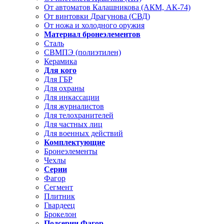
От автоматов Калашникова (АКМ, АК-74)
От винтовки Драгунова (СВД)
От ножа и холодного оружия
Материал бронеэлементов
Сталь
СВМПЭ (полиэтилен)
Керамика
Для кого
Для ГБР
Для охраны
Для инкассации
Для журналистов
Для телохранителей
Для частных лиц
Для военных действий
Комплектующие
Бронеэлементы
Чехлы
Серии
Фагор
Сегмент
Плитник
Гвардеец
Брокелон
Подсерии Фагор