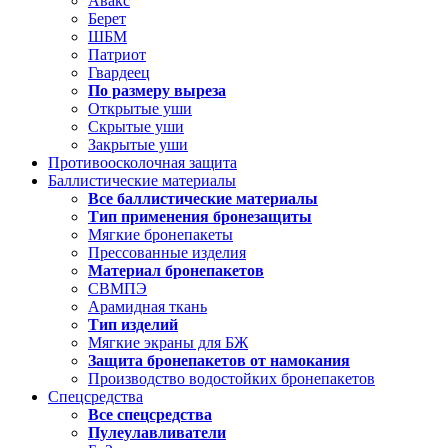
Авакс
Берет
ШБМ
Патриот
Гвардеец
По размеру выреза
Открытые уши
Скрытые уши
Закрытые уши
Противоосколочная защита
Баллистические материалы
Все баллистические материалы
Тип применения бронезащиты
Мягкие бронепакеты
Прессованные изделия
Материал бронепакетов
СВМПЭ
Арамидная ткань
Тип изделий
Мягкие экраны для БЖ
Защита бронепакетов от намокания
Производство водостойких бронепакетов
Спецсредства
Все спецсредства
Пулеулавливатели