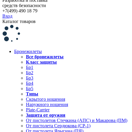
Разработка и поставка
средств безопасности
+7(499) 490 18 79
Вход
Каталог товаров
Бронежилеты
Все бронежилеты
Класс защиты
Бр1
Бр2
Бр3
Бр4
Бр5
Типы
Скрытого ношения
Наружного ношения
Plate-Carrier
Защита от оружия
От пистолетов Стечкина (АПС) и Макарова (ПМ)
От пистолета Сердюкова (СР-1)
От пистолета Ярыгина (ПЯ)