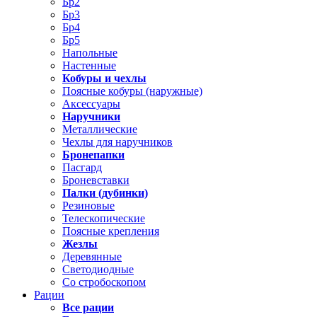
Бр2
Бр3
Бр4
Бр5
Напольные
Настенные
Кобуры и чехлы
Поясные кобуры (наружные)
Аксессуары
Наручники
Металлические
Чехлы для наручников
Бронепапки
Пасгард
Броневставки
Палки (дубинки)
Резиновые
Телескопические
Поясные крепления
Жезлы
Деревянные
Светодиодные
Со стробоскопом
Рации
Все рации