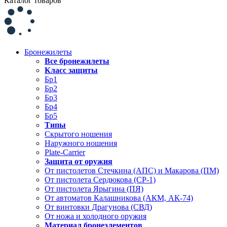
Каталог товаров
Бронежилеты
Все бронежилеты
Класс защиты
Бр1
Бр2
Бр3
Бр4
Бр5
Типы
Скрытого ношения
Наружного ношения
Plate-Carrier
Защита от оружия
От пистолетов Стечкина (АПС) и Макарова (ПМ)
От пистолета Сердюкова (СР-1)
От пистолета Ярыгина (ПЯ)
От автоматов Калашникова (АКМ, АК-74)
От винтовки Драгунова (СВД)
От ножа и холодного оружия
Материал бронеэлементов