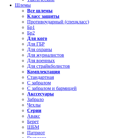
Шлемы
Все шлемы
Класс защиты
Противоударный (спецкласс)
Бр1
Бр2
Для кого
Для ГБР
Для охраны
Для журналистов
Для военных
Для страйкболистов
Комплектация
Стандартная
С забралом
С забралом и бармицей
Акссесуары
Забрало
Чехлы
Серии
Авакс
Берет
ШБМ
Патриот