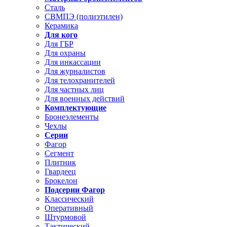
Сталь
СВМПЭ (полиэтилен)
Керамика
Для кого
Для ГБР
Для охраны
Для инкассации
Для журналистов
Для телохранителей
Для частных лиц
Для военных действий
Комплектующие
Бронеэлементы
Чехлы
Серии
Фагор
Сегмент
Плитник
Гвардеец
Брокелон
Подсерии Фагор
Классический
Оперативный
Штурмовой
Тактический