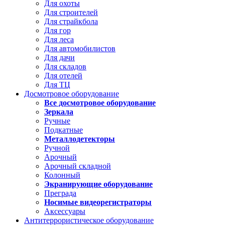
Для охоты
Для строителей
Для страйкбола
Для гор
Для леса
Для автомобилистов
Для дачи
Для складов
Для отелей
Для ТЦ
Досмотровое оборудование
Все досмотровое оборудование
Зеркала
Ручные
Подкатные
Металлодетекторы
Ручной
Арочный
Арочный складной
Колонный
Экранирующие оборудование
Преграда
Носимые видеорегистраторы
Аксессуары
Антитеррористическое оборудование