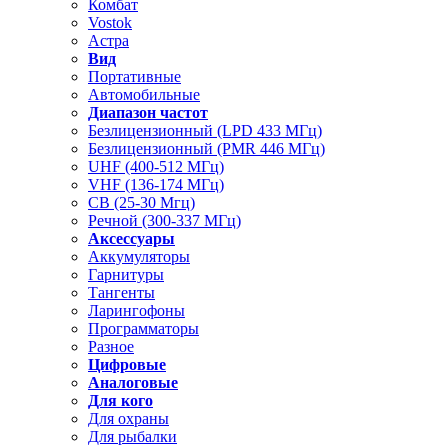
Комбат
Vostok
Астра
Вид
Портативные
Автомобильные
Диапазон частот
Безлицензионный (LPD 433 МГц)
Безлицензионный (PMR 446 МГц)
UHF (400-512 МГц)
VHF (136-174 МГц)
CB (25-30 Мгц)
Речной (300-337 МГц)
Аксессуары
Аккумуляторы
Гарнитуры
Тангенты
Ларингофоны
Программаторы
Разное
Цифровые
Аналоговые
Для кого
Для охраны
Для рыбалки