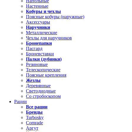
Напольные
Настенные
Кобуры и чехлы
Поясные кобуры (наружные)
Аксессуары
Наручники
Металлические
Чехлы для наручников
Бронепапки
Пасгард
Броневставки
Палки (дубинки)
Резиновые
Телескопические
Поясные крепления
Жезлы
Деревянные
Светодиодные
Со стробоскопом
Рации
Все рации
Бренды
Turbosky
Comrade
Аргут