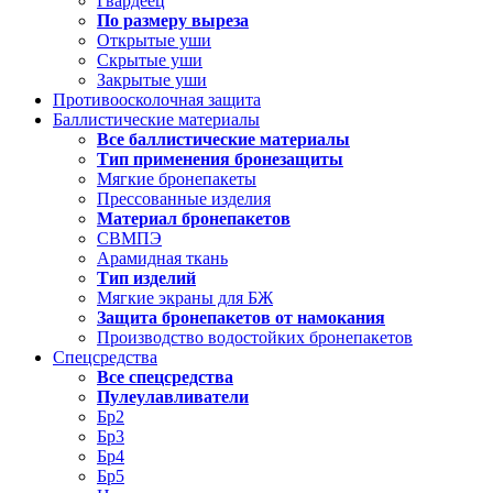
Гвардеец
По размеру выреза
Открытые уши
Скрытые уши
Закрытые уши
Противоосколочная защита
Баллистические материалы
Все баллистические материалы
Тип применения бронезащиты
Мягкие бронепакеты
Прессованные изделия
Материал бронепакетов
СВМПЭ
Арамидная ткань
Тип изделий
Мягкие экраны для БЖ
Защита бронепакетов от намокания
Производство водостойких бронепакетов
Спецсредства
Все спецсредства
Пулеулавливатели
Бр2
Бр3
Бр4
Бр5