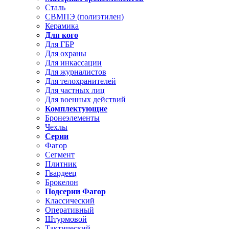
Сталь
СВМПЭ (полиэтилен)
Керамика
Для кого
Для ГБР
Для охраны
Для инкассации
Для журналистов
Для телохранителей
Для частных лиц
Для военных действий
Комплектующие
Бронеэлементы
Чехлы
Серии
Фагор
Сегмент
Плитник
Гвардеец
Брокелон
Подсерии Фагор
Классический
Оперативный
Штурмовой
Тактический