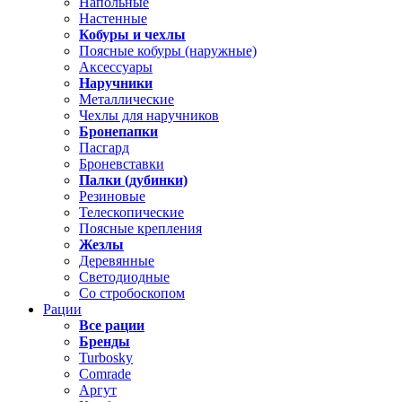
Напольные
Настенные
Кобуры и чехлы
Поясные кобуры (наружные)
Аксессуары
Наручники
Металлические
Чехлы для наручников
Бронепапки
Пасгард
Броневставки
Палки (дубинки)
Резиновые
Телескопические
Поясные крепления
Жезлы
Деревянные
Светодиодные
Со стробоскопом
Рации
Все рации
Бренды
Turbosky
Comrade
Аргут