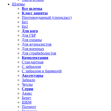
Шлемы
Все шлемы
Класс защиты
Противоударный (спецкласс)
Бр1
Бр2
Для кого
Для ГБР
Для охраны
Для журналистов
Для военных
Для страйкболистов
Комплектация
Стандартная
С забралом
С забралом и бармицей
Акссесуары
Забрало
Чехлы
Серии
Авакс
Берет
ШБМ
Патриот