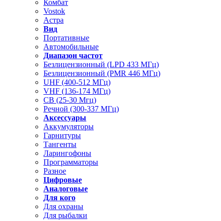
Комбат
Vostok
Астра
Вид
Портативные
Автомобильные
Диапазон частот
Безлицензионный (LPD 433 МГц)
Безлицензионный (PMR 446 МГц)
UHF (400-512 МГц)
VHF (136-174 МГц)
CB (25-30 Мгц)
Речной (300-337 МГц)
Аксессуары
Аккумуляторы
Гарнитуры
Тангенты
Ларингофоны
Программаторы
Разное
Цифровые
Аналоговые
Для кого
Для охраны
Для рыбалки