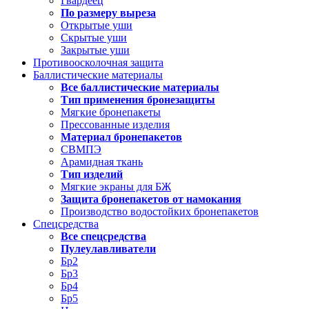
Гвардеец
По размеру выреза
Открытые уши
Скрытые уши
Закрытые уши
Противоосколочная защита
Баллистические материалы
Все баллистические материалы
Тип применения бронезащиты
Мягкие бронепакеты
Прессованные изделия
Материал бронепакетов
СВМПЭ
Арамидная ткань
Тип изделий
Мягкие экраны для БЖ
Защита бронепакетов от намокания
Производство водостойких бронепакетов
Спецсредства
Все спецсредства
Пулеулавливатели
Бр2
Бр3
Бр4
Бр5