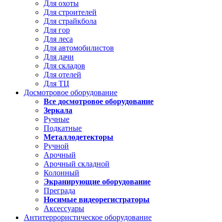
Для охоты
Для строителей
Для страйкбола
Для гор
Для леса
Для автомобилистов
Для дачи
Для складов
Для отелей
Для ТЦ
Досмотровое оборудование
Все досмотровое оборудование
Зеркала
Ручные
Подкатные
Металлодетекторы
Ручной
Арочный
Арочный складной
Колонный
Экранирующие оборудование
Преграда
Носимые видеорегистраторы
Аксессуары
Антитеррористическое оборудование