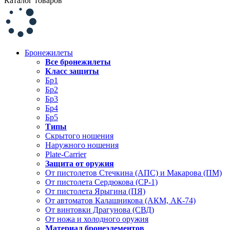
Каталог товаров
Бронежилеты
Все бронежилеты
Класс защиты
Бр1
Бр2
Бр3
Бр4
Бр5
Типы
Скрытого ношения
Наружного ношения
Plate-Carrier
Защита от оружия
От пистолетов Стечкина (АПС) и Макарова (ПМ)
От пистолета Сердюкова (СР-1)
От пистолета Ярыгина (ПЯ)
От автоматов Калашникова (АКМ, АК-74)
От винтовки Драгунова (СВД)
От ножа и холодного оружия
Материал бронеэлементов