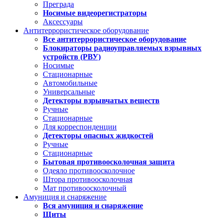
Преграда
Носимые видеорегистраторы
Аксессуары
Антитеррористическое оборудование
Все антитеррористическое оборудование
Блокираторы радиоуправляемых взрывных
устройств (РВУ)
Носимые
Стационарные
Автомобильные
Универсальные
Детекторы взрывчатых веществ
Ручные
Стационарные
Для корреспонденции
Детекторы опасных жидкостей
Ручные
Стационарные
Бытовая противоосколочная защита
Одеяло противоосколочное
Штора противоосколочная
Мат противоосколочный
Амуниция и снаряжение
Вся амуниция и снаряжение
Щиты