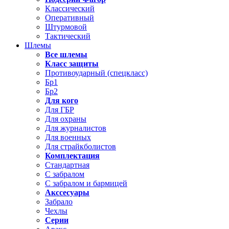
Классический
Оперативный
Штурмовой
Тактический
Шлемы
Все шлемы
Класс защиты
Противоударный (спецкласс)
Бр1
Бр2
Для кого
Для ГБР
Для охраны
Для журналистов
Для военных
Для страйкболистов
Комплектация
Стандартная
С забралом
С забралом и бармицей
Акссесуары
Забрало
Чехлы
Серии