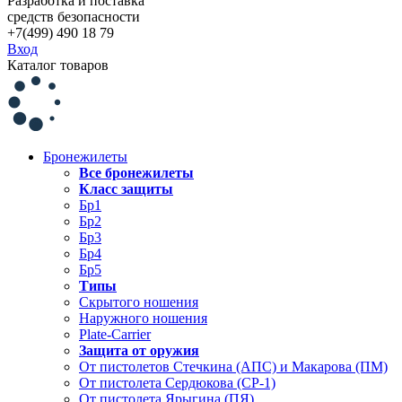
Разработка и поставка
средств безопасности
+7(499) 490 18 79
Вход
Каталог товаров
Бронежилеты
Все бронежилеты
Класс защиты
Бр1
Бр2
Бр3
Бр4
Бр5
Типы
Скрытого ношения
Наружного ношения
Plate-Carrier
Защита от оружия
От пистолетов Стечкина (АПС) и Макарова (ПМ)
От пистолета Сердюкова (СР-1)
От пистолета Ярыгина (ПЯ)