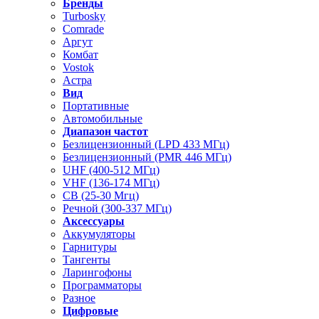
Бренды
Turbosky
Comrade
Аргут
Комбат
Vostok
Астра
Вид
Портативные
Автомобильные
Диапазон частот
Безлицензионный (LPD 433 МГц)
Безлицензионный (PMR 446 МГц)
UHF (400-512 МГц)
VHF (136-174 МГц)
CB (25-30 Мгц)
Речной (300-337 МГц)
Аксессуары
Аккумуляторы
Гарнитуры
Тангенты
Ларингофоны
Программаторы
Разное
Цифровые