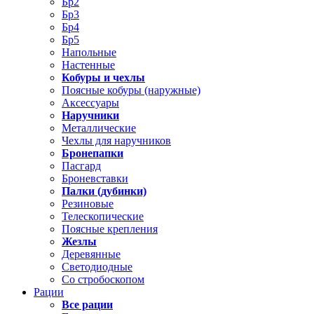
Бр2
Бр3
Бр4
Бр5
Напольные
Настенные
Кобуры и чехлы
Поясные кобуры (наружные)
Аксессуары
Наручники
Металлические
Чехлы для наручников
Бронепапки
Пасгард
Броневставки
Палки (дубинки)
Резиновые
Телескопические
Поясные крепления
Жезлы
Деревянные
Светодиодные
Со стробоскопом
Рации
Все рации