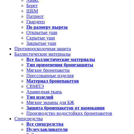
Авакс
Берет
ШБМ
Патриот
Гвардеец
По размеру выреза
Открытые уши
Скрытые уши
Закрытые уши
Противоосколочная защита
Баллистические материалы
Все баллистические материалы
Тип применения бронезащиты
Мягкие бронепакеты
Прессованные изделия
Материал бронепакетов
СВМПЭ
Арамидная ткань
Тип изделий
Мягкие экраны для БЖ
Защита бронепакетов от намокания
Производство водостойких бронепакетов
Спецсредства
Все спецсредства
Пулеулавливатели