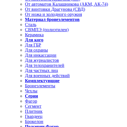
От автоматов Калашникова (АКМ, АК-74)
От винтовки Драгунова (СВД)
От ножа и холодного оружия
Материал бронеэлементов
Сталь
СВМПЭ (полиэтилен)
Керамика
Для кого
Для ГБР
Для охраны
Для инкассации
Для журналистов
Для телохранителей
Для частных лиц
Для военных действий
Комплектующие
Бронеэлементы
Чехлы
Серии
Фагор
Сегмент
Плитник
Гвардеец
Брокелон
Подсерии Фагор