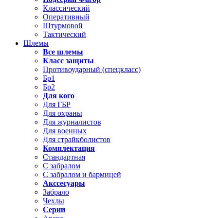
Классический
Оперативный
Штурмовой
Тактический
Шлемы
Все шлемы
Класс защиты
Противоударный (спецкласс)
Бр1
Бр2
Для кого
Для ГБР
Для охраны
Для журналистов
Для военных
Для страйкболистов
Комплектация
Стандартная
С забралом
С забралом и бармицей
Акссесуары
Забрало
Чехлы
Серии