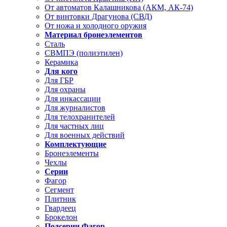
От автоматов Калашникова (АКМ, АК-74)
От винтовки Драгунова (СВД)
От ножа и холодного оружия
Материал бронеэлементов
Сталь
СВМПЭ (полиэтилен)
Керамика
Для кого
Для ГБР
Для охраны
Для инкассации
Для журналистов
Для телохранителей
Для частных лиц
Для военных действий
Комплектующие
Бронеэлементы
Чехлы
Серии
Фагор
Сегмент
Плитник
Гвардеец
Брокелон
Подсерии Фагор