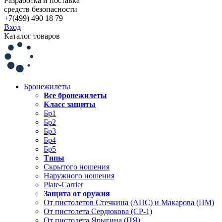
Разработка и поставка
средств безопасности
+7(499) 490 18 79
Вход
Каталог товаров
Бронежилеты
Все бронежилеты
Класс защиты
Бр1
Бр2
Бр3
Бр4
Бр5
Типы
Скрытого ношения
Наружного ношения
Plate-Carrier
Защита от оружия
От пистолетов Стечкина (АПС) и Макарова (ПМ)
От пистолета Сердюкова (СР-1)
От пистолета Ярыгина (ПЯ)