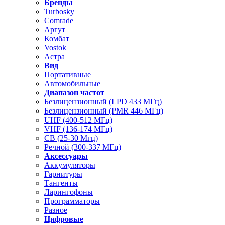
Бренды
Turbosky
Comrade
Аргут
Комбат
Vostok
Астра
Вид
Портативные
Автомобильные
Диапазон частот
Безлицензионный (LPD 433 МГц)
Безлицензионный (PMR 446 МГц)
UHF (400-512 МГц)
VHF (136-174 МГц)
CB (25-30 Мгц)
Речной (300-337 МГц)
Аксессуары
Аккумуляторы
Гарнитуры
Тангенты
Ларингофоны
Программаторы
Разное
Цифровые