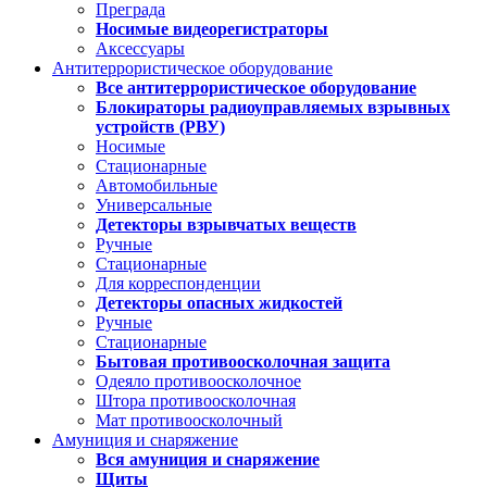
Преграда
Носимые видеорегистраторы
Аксессуары
Антитеррористическое оборудование
Все антитеррористическое оборудование
Блокираторы радиоуправляемых взрывных
устройств (РВУ)
Носимые
Стационарные
Автомобильные
Универсальные
Детекторы взрывчатых веществ
Ручные
Стационарные
Для корреспонденции
Детекторы опасных жидкостей
Ручные
Стационарные
Бытовая противоосколочная защита
Одеяло противоосколочное
Штора противоосколочная
Мат противоосколочный
Амуниция и снаряжение
Вся амуниция и снаряжение
Щиты