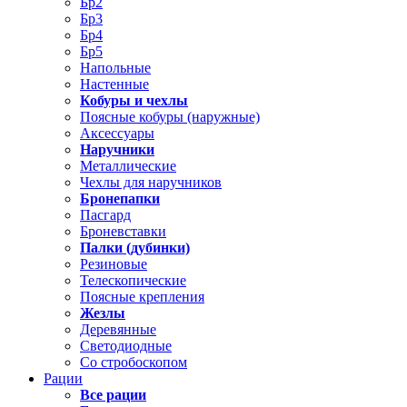
Бр2
Бр3
Бр4
Бр5
Напольные
Настенные
Кобуры и чехлы
Поясные кобуры (наружные)
Аксессуары
Наручники
Металлические
Чехлы для наручников
Бронепапки
Пасгард
Броневставки
Палки (дубинки)
Резиновые
Телескопические
Поясные крепления
Жезлы
Деревянные
Светодиодные
Со стробоскопом
Рации
Все рации