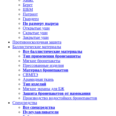
Авакс
Берет
ШБМ
Патриот
Гвардеец
По размеру выреза
Открытые уши
Скрытые уши
Закрытые уши
Противоосколочная защита
Баллистические материалы
Все баллистические материалы
Тип применения бронезащиты
Мягкие бронепакеты
Прессованные изделия
Материал бронепакетов
СВМПЭ
Арамидная ткань
Тип изделий
Мягкие экраны для БЖ
Защита бронепакетов от намокания
Производство водостойких бронепакетов
Спецсредства
Все спецсредства
Пулеулавливатели