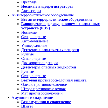
Преграда
Носимые видеорегистраторы
Аксессуары
Антитеррористическое оборудование
Все антитеррористическое оборудование
Блокираторы радиоуправляемых взрывных
устройств (РВУ)
Носимые
Стационарные
Автомобильные
Универсальные
Детекторы взрывчатых веществ
Ручные
Стационарные
Для корреспонденции
Детекторы опасных жидкостей
Ручные
Стационарные
Бытовая противоосколочная защита
Одеяло противоосколочное
Штора противоосколочная
Мат противоосколочный
Амуниция и снаряжение
Вся амуниция и снаряжение
Щиты