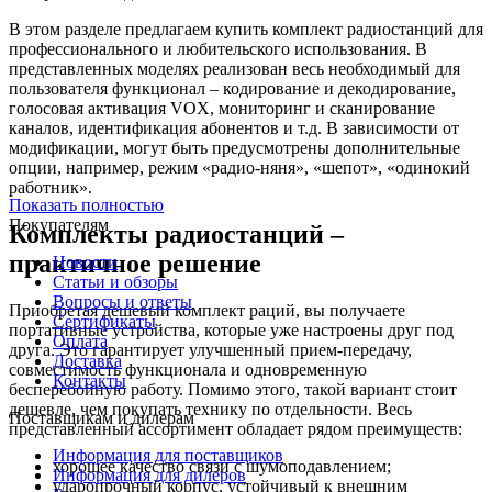
В этом разделе предлагаем купить комплект радиостанций для
профессионального и любительского использования. В
представленных моделях реализован весь необходимый для
пользователя функционал – кодирование и декодирование,
голосовая активация VOX, мониторинг и сканирование
каналов, идентификация абонентов и т.д. В зависимости от
модификации, могут быть предусмотрены дополнительные
опции, например, режим «радио-няня», «шепот», «одинокий
работник».
Показать полностью
Покупателям
Комплекты радиостанций –
практичное решение
Новости
Статьи и обзоры
Вопросы и ответы
Приобретая дешевый комплект раций, вы получаете
Сертификаты
портативные устройства, которые уже настроены друг под
Оплата
друга. Это гарантирует улучшенный прием-передачу,
Доставка
совместимость функционала и одновременную
Контакты
бесперебойную работу. Помимо этого, такой вариант стоит
дешевле, чем покупать технику по отдельности. Весь
Поставщикам и дилерам
представленный ассортимент обладает рядом преимуществ:
Информация для поставщиков
хорошее качество связи с шумоподавлением;
Информация для дилеров
ударопрочный корпус, устойчивый к внешним