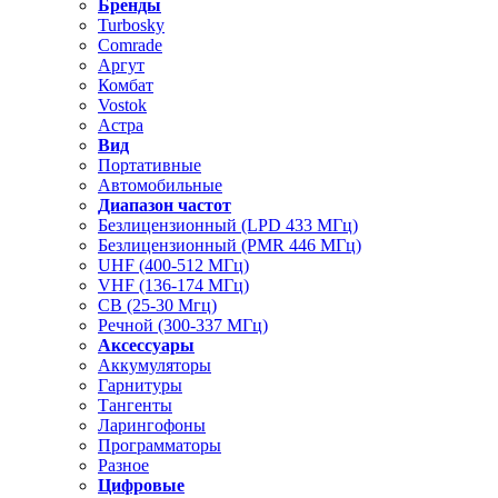
Бренды
Turbosky
Comrade
Аргут
Комбат
Vostok
Астра
Вид
Портативные
Автомобильные
Диапазон частот
Безлицензионный (LPD 433 МГц)
Безлицензионный (PMR 446 МГц)
UHF (400-512 МГц)
VHF (136-174 МГц)
CB (25-30 Мгц)
Речной (300-337 МГц)
Аксессуары
Аккумуляторы
Гарнитуры
Тангенты
Ларингофоны
Программаторы
Разное
Цифровые