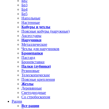
Бр2
Бр3
Бр4
Бр5
Напольные
Настенные
Кобуры и чехлы
Поясные кобуры (наружные)
Аксессуары
Наручники
Металлические
Чехлы для наручников
Бронепапки
Пасгард
Броневставки
Палки (дубинки)
Резиновые
Телескопические
Поясные крепления
Жезлы
Деревянные
Светодиодные
Со стробоскопом
Рации
Все рации