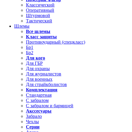
Классический
Оперативный
Штурмовой
Тактический
Шлемы
Все шлемы
Класс защиты
Противоударный (спецкласс)
Бр1
Бр2
Для кого
Для ГБР
Для охраны
Для журналистов
Для военных
Для страйкболистов
Комплектация
Стандартная
С забралом
С забралом и бармицей
Акссесуары
Забрало
Чехлы
Серии