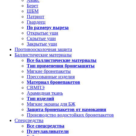
Авакс
Берет
ШБМ
Патриот
Гвардеец
По размеру выреза
Открытые уши
Скрытые уши
Закрытые уши
Противоосколочная защита
Баллистические материалы
Все баллистические материалы
Тип применения бронезащиты
Мягкие бронепакеты
Прессованные изделия
Материал бронепакетов
СВМПЭ
Арамидная ткань
Тип изделий
Мягкие экраны для БЖ
Защита бронепакетов от намокания
Производство водостойких бронепакетов
Спецсредства
Все спецсредства
Пулеулавливатели