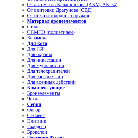
От автоматов Калашникова (АКМ, АК-74)
От винтовки Драгунова (СВД)
От ножа и холодного оружия
Материал бронеэлементов
Сталь
СВМПЭ (полиэтилен)
Керамика
Для кого
Для ГБР
Для охраны
Для инкассации
Для журналистов
Для телохранителей
Для частных лиц
Для военных действий
Комплектующие
Бронеэлементы
Чехлы
Серии
Фагор
Сегмент
Плитник
Гвардеец
Брокелон
Подсерии Фагор