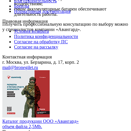
Благотворительность
воздействиям;
Бренды
емкие аккумуляторные батареи обеспечивают
Нормативная документация
длительность работы.
Правовая информация
Получить профессиональную консультацию по выбору можно
у специалистов компании «Авангард».
Условия возврата
Политика конфиденциальности
Согласие на обработку ПС
Согласие на рассылку
Контактная информация
г. Москва, ул. Берзарина, д. 17, корп. 2
mail@bronegilet.ru
Каталог продукции ООО «Авангард»
объем файла 2,5Mb.