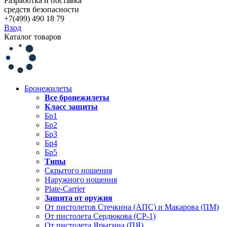
Разработка и поставка
средств безопасности
+7(499) 490 18 79
Вход
Каталог товаров
Бронежилеты
Все бронежилеты
Класс защиты
Бр1
Бр2
Бр3
Бр4
Бр5
Типы
Скрытого ношения
Наружного ношения
Plate-Carrier
Защита от оружия
От пистолетов Стечкина (АПС) и Макарова (ПМ)
От пистолета Сердюкова (СР-1)
От пистолета Ярыгина (ПЯ)