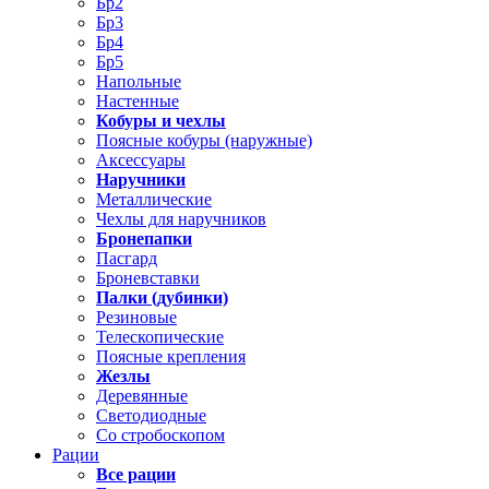
Бр2
Бр3
Бр4
Бр5
Напольные
Настенные
Кобуры и чехлы
Поясные кобуры (наружные)
Аксессуары
Наручники
Металлические
Чехлы для наручников
Бронепапки
Пасгард
Броневставки
Палки (дубинки)
Резиновые
Телескопические
Поясные крепления
Жезлы
Деревянные
Светодиодные
Со стробоскопом
Рации
Все рации