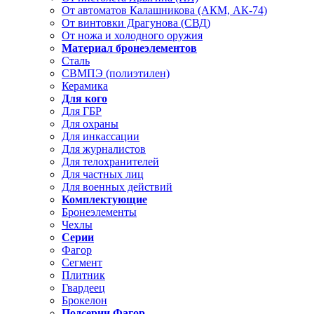
От автоматов Калашникова (АКМ, АК-74)
От винтовки Драгунова (СВД)
От ножа и холодного оружия
Материал бронеэлементов
Сталь
СВМПЭ (полиэтилен)
Керамика
Для кого
Для ГБР
Для охраны
Для инкассации
Для журналистов
Для телохранителей
Для частных лиц
Для военных действий
Комплектующие
Бронеэлементы
Чехлы
Серии
Фагор
Сегмент
Плитник
Гвардеец
Брокелон
Подсерии Фагор