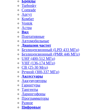
Бренды
Turbosky
Comrade
Аргут
Комбат
Vostok
Астра
Вид
Портативные
Автомобильные
Диапазон частот
Безлицензионный (LPD 433 МГц)
Безлицензионный (PMR 446 МГц)
UHF (400-512 МГц)
VHF (136-174 МГц)
CB (25-30 Мгц)
Речной (300-337 МГц)
Аксессуары
Аккумуляторы
Гарнитуры
Тангенты
Ларингофоны
Программаторы
Разное
Цифровые