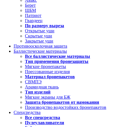
Авакс
Берет
ШБМ
Патриот
Гвардеец
По размеру выреза
Открытые уши
Скрытые уши
Закрытые уши
Противоосколочная защита
Баллистические материалы
Все баллистические материалы
Тип применения бронезащиты
Мягкие бронепакеты
Прессованные изделия
Материал бронепакетов
СВМПЭ
Арамидная ткань
Тип изделий
Мягкие экраны для БЖ
Защита бронепакетов от намокания
Производство водостойких бронепакетов
Спецсредства
Все спецсредства
Пулеулавливатели