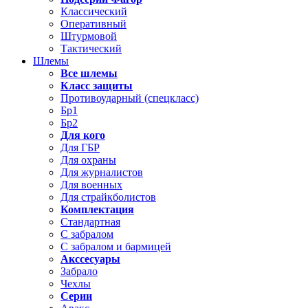
Классический
Оперативный
Штурмовой
Тактический
Шлемы
Все шлемы
Класс защиты
Противоударный (спецкласс)
Бр1
Бр2
Для кого
Для ГБР
Для охраны
Для журналистов
Для военных
Для страйкболистов
Комплектация
Стандартная
С забралом
С забралом и бармицей
Акссесуары
Забрало
Чехлы
Серии