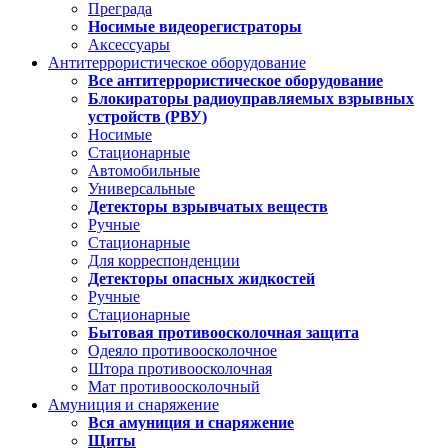
Преграда
Носимые видеорегистраторы
Аксессуары
Антитеррористическое оборудование
Все антитеррористическое оборудование
Блокираторы радиоуправляемых взрывных
устройств (РВУ)
Носимые
Стационарные
Автомобильные
Универсальные
Детекторы взрывчатых веществ
Ручные
Стационарные
Для корреспонденции
Детекторы опасных жидкостей
Ручные
Стационарные
Бытовая противоосколочная защита
Одеяло противоосколочное
Штора противоосколочная
Мат противоосколочный
Амуниция и снаряжение
Вся амуниция и снаряжение
Щиты