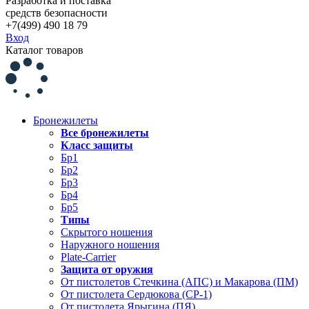
Разработка и поставка
средств безопасности
+7(499) 490 18 79
Вход
Каталог товаров
Бронежилеты
Все бронежилеты
Класс защиты
Бр1
Бр2
Бр3
Бр4
Бр5
Типы
Скрытого ношения
Наружного ношения
Plate-Carrier
Защита от оружия
От пистолетов Стечкина (АПС) и Макарова (ПМ)
От пистолета Сердюкова (СР-1)
От пистолета Ярыгина (ПЯ)