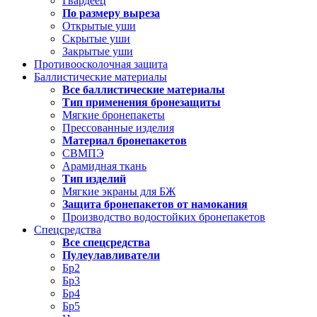
Гвардеец
По размеру выреза
Открытые уши
Скрытые уши
Закрытые уши
Противоосколочная защита
Баллистические материалы
Все баллистические материалы
Тип применения бронезащиты
Мягкие бронепакеты
Прессованные изделия
Материал бронепакетов
СВМПЭ
Арамидная ткань
Тип изделий
Мягкие экраны для БЖ
Защита бронепакетов от намокания
Производство водостойких бронепакетов
Спецсредства
Все спецсредства
Пулеулавливатели
Бр2
Бр3
Бр4
Бр5