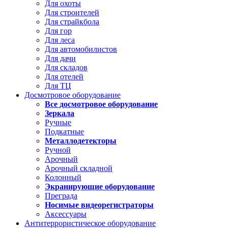
Для охоты
Для строителей
Для страйкбола
Для гор
Для леса
Для автомобилистов
Для дачи
Для складов
Для отелей
Для ТЦ
Досмотровое оборудование
Все досмотровое оборудование
Зеркала
Ручные
Подкатные
Металлодетекторы
Ручной
Арочный
Арочный складной
Колонный
Экранирующие оборудование
Преграда
Носимые видеорегистраторы
Аксессуары
Антитеррористическое оборудование