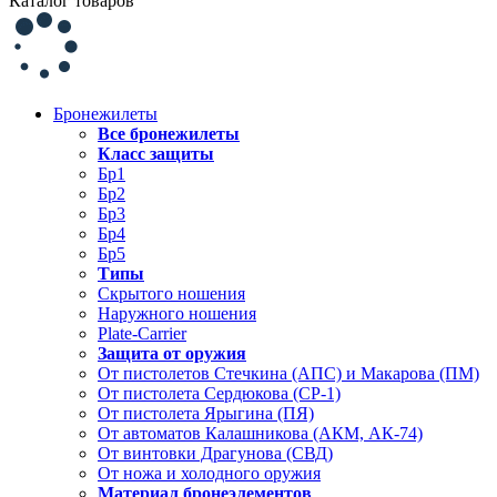
Каталог товаров
Бронежилеты
Все бронежилеты
Класс защиты
Бр1
Бр2
Бр3
Бр4
Бр5
Типы
Скрытого ношения
Наружного ношения
Plate-Carrier
Защита от оружия
От пистолетов Стечкина (АПС) и Макарова (ПМ)
От пистолета Сердюкова (СР-1)
От пистолета Ярыгина (ПЯ)
От автоматов Калашникова (АКМ, АК-74)
От винтовки Драгунова (СВД)
От ножа и холодного оружия
Материал бронеэлементов