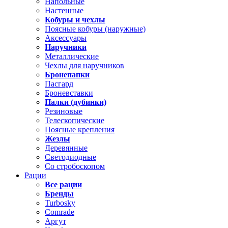
Напольные
Настенные
Кобуры и чехлы
Поясные кобуры (наружные)
Аксессуары
Наручники
Металлические
Чехлы для наручников
Бронепапки
Пасгард
Броневставки
Палки (дубинки)
Резиновые
Телескопические
Поясные крепления
Жезлы
Деревянные
Светодиодные
Со стробоскопом
Рации
Все рации
Бренды
Turbosky
Comrade
Аргут