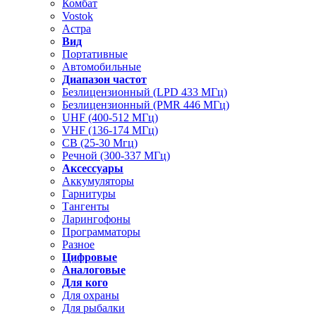
Комбат
Vostok
Астра
Вид
Портативные
Автомобильные
Диапазон частот
Безлицензионный (LPD 433 МГц)
Безлицензионный (PMR 446 МГц)
UHF (400-512 МГц)
VHF (136-174 МГц)
CB (25-30 Мгц)
Речной (300-337 МГц)
Аксессуары
Аккумуляторы
Гарнитуры
Тангенты
Ларингофоны
Программаторы
Разное
Цифровые
Аналоговые
Для кого
Для охраны
Для рыбалки