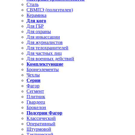
Сталь
СВМПЭ (полиэтилен)
Керамика
Для кого
Для ГБР
Для охраны
Для инкассации
Для журналистов
Для телохранителей
Для частных лиц
Для военных действий
Комплектующие
Бронеэлементы
Чехлы
Серии
Фагор
Сегмент
Плитник
Гвардеец
Брокелон
Подсерии Фагор
Классический
Оперативный
Штурмовой
Тактический