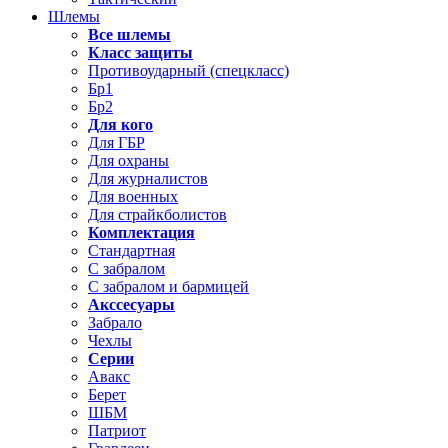
Шлемы
Все шлемы
Класс защиты
Противоударный (спецкласс)
Бр1
Бр2
Для кого
Для ГБР
Для охраны
Для журналистов
Для военных
Для страйкболистов
Комплектация
Стандартная
С забралом
С забралом и бармицей
Акссесуары
Забрало
Чехлы
Серии
Авакс
Берет
ШБМ
Патриот