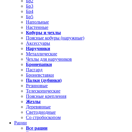
Бр2
Бр3
Бр4
Бр5
Напольные
Настенные
Кобуры и чехлы
Поясные кобуры (наружные)
Аксессуары
Наручники
Металлические
Чехлы для наручников
Бронепапки
Пасгард
Броневставки
Палки (дубинки)
Резиновые
Телескопические
Поясные крепления
Жезлы
Деревянные
Светодиодные
Со стробоскопом
Рации
Все рации