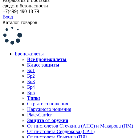
Разработка и поставка
средств безопасности
+7(499) 490 18 79
Вход
Каталог товаров
Бронежилеты
Все бронежилеты
Класс защиты
Бр1
Бр2
Бр3
Бр4
Бр5
Типы
Скрытого ношения
Наружного ношения
Plate-Carrier
Защита от оружия
От пистолетов Стечкина (АПС) и Макарова (ПМ)
От пистолета Сердюкова (СР-1)
От пистолета Ярыгина (ПЯ)