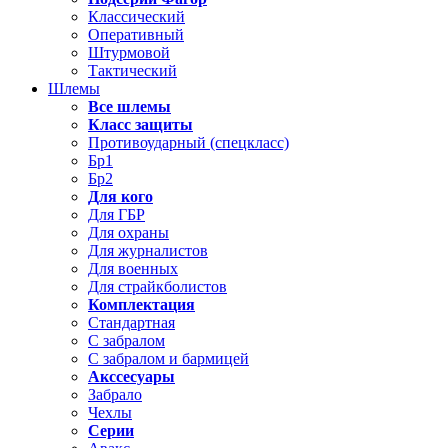
Классический
Оперативный
Штурмовой
Тактический
Шлемы
Все шлемы
Класс защиты
Противоударный (спецкласс)
Бр1
Бр2
Для кого
Для ГБР
Для охраны
Для журналистов
Для военных
Для страйкболистов
Комплектация
Стандартная
С забралом
С забралом и бармицей
Акссесуары
Забрало
Чехлы
Серии