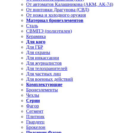
От автоматов Калашникова (АКМ, АК-74)
От винтовки Драгунова (СВД)
От ножа и холодного оружия
Материал бронеэлементов
Сталь
СВМПЭ (полиэтилен)
Керамика
Для кого
Для ГБР
Для охраны
Для инкассации
Для журналистов
Для телохранителей
Для частных лиц
Для военных действий
Комплектующие
Бронеэлементы
Чехлы
Серии
Фагор
Сегмент
Плитник
Гвардеец
Брокелон
Подсерии Фагор