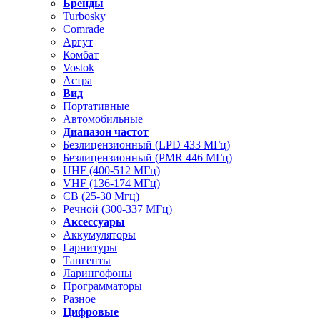
Бренды
Turbosky
Comrade
Аргут
Комбат
Vostok
Астра
Вид
Портативные
Автомобильные
Диапазон частот
Безлицензионный (LPD 433 МГц)
Безлицензионный (PMR 446 МГц)
UHF (400-512 МГц)
VHF (136-174 МГц)
CB (25-30 Мгц)
Речной (300-337 МГц)
Аксессуары
Аккумуляторы
Гарнитуры
Тангенты
Ларингофоны
Программаторы
Разное
Цифровые