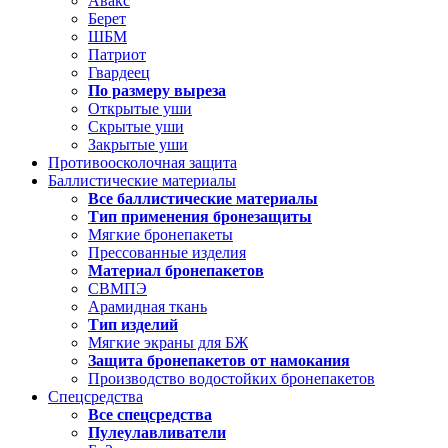
Авакс
Берет
ШБМ
Патриот
Гвардеец
По размеру выреза
Открытые уши
Скрытые уши
Закрытые уши
Противоосколочная защита
Баллистические материалы
Все баллистические материалы
Тип применения бронезащиты
Мягкие бронепакеты
Прессованные изделия
Материал бронепакетов
СВМПЭ
Арамидная ткань
Тип изделий
Мягкие экраны для БЖ
Защита бронепакетов от намокания
Производство водостойких бронепакетов
Спецсредства
Все спецсредства
Пулеулавливатели