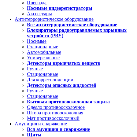
Преграда
Носимые видеорегистраторы
Аксессуары
Антитеррористическое оборудование
Все антитеррористическое оборудование
Блокираторы радиоуправляемых взрывных
устройств (РВУ)
Носимые
Стационарные
Автомобильные
Универсальные
Детекторы взрывчатых веществ
Ручные
Стационарные
Для корреспонденции
Детекторы опасных жидкостей
Ручные
Стационарные
Бытовая противоосколочная защита
Одеяло противоосколочное
Штора противоосколочная
Мат противоосколочный
Амуниция и снаряжение
Вся амуниция и снаряжение
Щиты