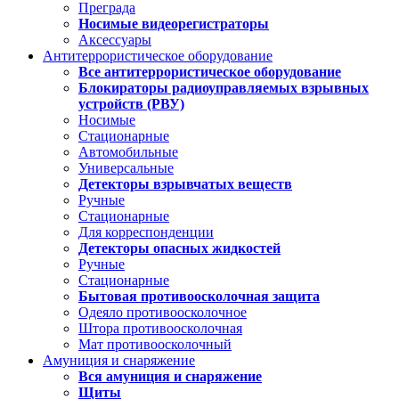
Преграда
Носимые видеорегистраторы
Аксессуары
Антитеррористическое оборудование
Все антитеррористическое оборудование
Блокираторы радиоуправляемых взрывных
устройств (РВУ)
Носимые
Стационарные
Автомобильные
Универсальные
Детекторы взрывчатых веществ
Ручные
Стационарные
Для корреспонденции
Детекторы опасных жидкостей
Ручные
Стационарные
Бытовая противоосколочная защита
Одеяло противоосколочное
Штора противоосколочная
Мат противоосколочный
Амуниция и снаряжение
Вся амуниция и снаряжение
Щиты