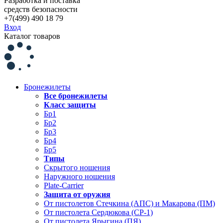
Разработка и поставка
средств безопасности
+7(499) 490 18 79
Вход
Каталог товаров
Бронежилеты
Все бронежилеты
Класс защиты
Бр1
Бр2
Бр3
Бр4
Бр5
Типы
Скрытого ношения
Наружного ношения
Plate-Carrier
Защита от оружия
От пистолетов Стечкина (АПС) и Макарова (ПМ)
От пистолета Сердюкова (СР-1)
От пистолета Ярыгина (ПЯ)