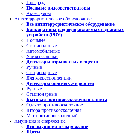
Преграда
Носимые видеорегистраторы
Аксессуары
Антитеррористическое оборудование
Все антитеррористическое оборудование
Блокираторы радиоуправляемых взрывных
устройств (РВУ)
Носимые
Стационарные
Автомобильные
Универсальные
Детекторы взрывчатых веществ
Ручные
Стационарные
Для корреспонденции
Детекторы опасных жидкостей
Ручные
Стационарные
Бытовая противоосколочная защита
Одеяло противоосколочное
Штора противоосколочная
Мат противоосколочный
Амуниция и снаряжение
Вся амуниция и снаряжение
Щиты