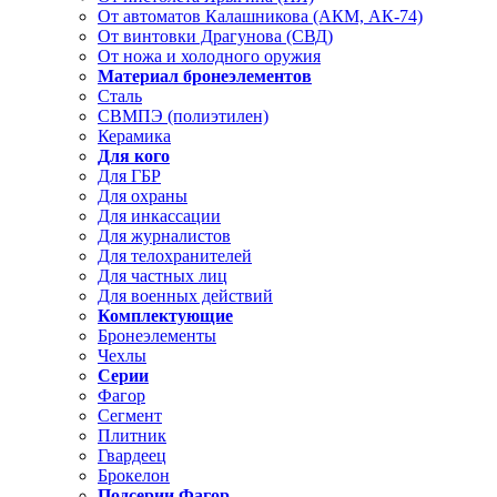
От автоматов Калашникова (АКМ, АК-74)
От винтовки Драгунова (СВД)
От ножа и холодного оружия
Материал бронеэлементов
Сталь
СВМПЭ (полиэтилен)
Керамика
Для кого
Для ГБР
Для охраны
Для инкассации
Для журналистов
Для телохранителей
Для частных лиц
Для военных действий
Комплектующие
Бронеэлементы
Чехлы
Серии
Фагор
Сегмент
Плитник
Гвардеец
Брокелон
Подсерии Фагор