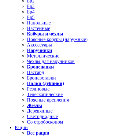
Бр2
Бр3
Бр4
Бр5
Напольные
Настенные
Кобуры и чехлы
Поясные кобуры (наружные)
Аксессуары
Наручники
Металлические
Чехлы для наручников
Бронепапки
Пасгард
Броневставки
Палки (дубинки)
Резиновые
Телескопические
Поясные крепления
Жезлы
Деревянные
Светодиодные
Со стробоскопом
Рации
Все рации