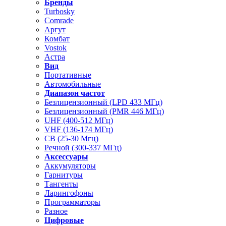
Бренды
Turbosky
Comrade
Аргут
Комбат
Vostok
Астра
Вид
Портативные
Автомобильные
Диапазон частот
Безлицензионный (LPD 433 МГц)
Безлицензионный (PMR 446 МГц)
UHF (400-512 МГц)
VHF (136-174 МГц)
CB (25-30 Мгц)
Речной (300-337 МГц)
Аксессуары
Аккумуляторы
Гарнитуры
Тангенты
Ларингофоны
Программаторы
Разное
Цифровые