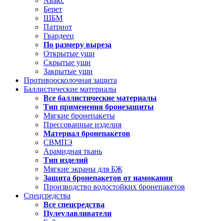
Авакс
Берет
ШБМ
Патриот
Гвардеец
По размеру выреза
Открытые уши
Скрытые уши
Закрытые уши
Противоосколочная защита
Баллистические материалы
Все баллистические материалы
Тип применения бронезащиты
Мягкие бронепакеты
Прессованные изделия
Материал бронепакетов
СВМПЭ
Арамидная ткань
Тип изделий
Мягкие экраны для БЖ
Защита бронепакетов от намокания
Производство водостойких бронепакетов
Спецсредства
Все спецсредства
Пулеулавливатели