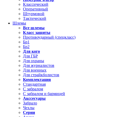
Классический
Оперативный
Штурмовой
Тактический
Шлемы
Все шлемы
Класс защиты
Противоударный (спецкласс)
Бр1
Бр2
Для кого
Для ГБР
Для охраны
Для журналистов
Для военных
Для страйкболистов
Комплектация
Стандартная
С забралом
С забралом и бармицей
Акссесуары
Забрало
Чехлы
Серии