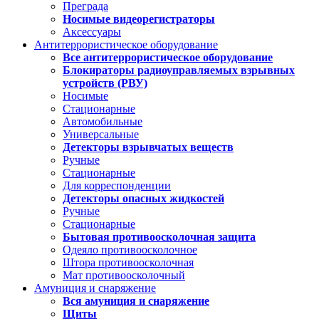
Преграда
Носимые видеорегистраторы
Аксессуары
Антитеррористическое оборудование
Все антитеррористическое оборудование
Блокираторы радиоуправляемых взрывных
устройств (РВУ)
Носимые
Стационарные
Автомобильные
Универсальные
Детекторы взрывчатых веществ
Ручные
Стационарные
Для корреспонденции
Детекторы опасных жидкостей
Ручные
Стационарные
Бытовая противоосколочная защита
Одеяло противоосколочное
Штора противоосколочная
Мат противоосколочный
Амуниция и снаряжение
Вся амуниция и снаряжение
Щиты