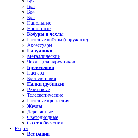
Бр2
Бр3
Бр4
Бр5
Напольные
Настенные
Кобуры и чехлы
Поясные кобуры (наружные)
Аксессуары
Наручники
Металлические
Чехлы для наручников
Бронепапки
Пасгард
Броневставки
Палки (дубинки)
Резиновые
Телескопические
Поясные крепления
Жезлы
Деревянные
Светодиодные
Со стробоскопом
Рации
Все рации