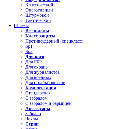
Классический
Оперативный
Штурмовой
Тактический
Шлемы
Все шлемы
Класс защиты
Противоударный (спецкласс)
Бр1
Бр2
Для кого
Для ГБР
Для охраны
Для журналистов
Для военных
Для страйкболистов
Комплектация
Стандартная
С забралом
С забралом и бармицей
Акссесуары
Забрало
Чехлы
Серии