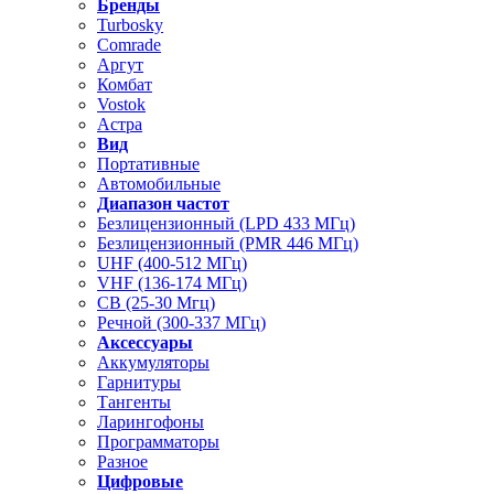
Бренды
Turbosky
Comrade
Аргут
Комбат
Vostok
Астра
Вид
Портативные
Автомобильные
Диапазон частот
Безлицензионный (LPD 433 МГц)
Безлицензионный (PMR 446 МГц)
UHF (400-512 МГц)
VHF (136-174 МГц)
CB (25-30 Мгц)
Речной (300-337 МГц)
Аксессуары
Аккумуляторы
Гарнитуры
Тангенты
Ларингофоны
Программаторы
Разное
Цифровые