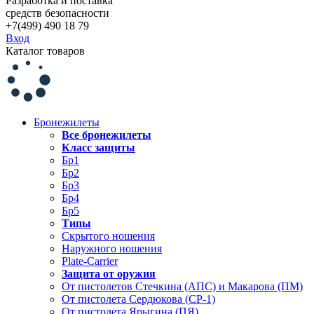
Разработка и поставка
средств безопасности
+7(499) 490 18 79
Вход
Каталог товаров
Бронежилеты
Все бронежилеты
Класс защиты
Бр1
Бр2
Бр3
Бр4
Бр5
Типы
Скрытого ношения
Наружного ношения
Plate-Carrier
Защита от оружия
От пистолетов Стечкина (АПС) и Макарова (ПМ)
От пистолета Сердюкова (СР-1)
От пистолета Ярыгина (ПЯ)