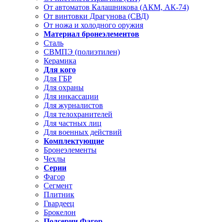
От автоматов Калашникова (АКМ, АК-74)
От винтовки Драгунова (СВД)
От ножа и холодного оружия
Материал бронеэлементов
Сталь
СВМПЭ (полиэтилен)
Керамика
Для кого
Для ГБР
Для охраны
Для инкассации
Для журналистов
Для телохранителей
Для частных лиц
Для военных действий
Комплектующие
Бронеэлементы
Чехлы
Серии
Фагор
Сегмент
Плитник
Гвардеец
Брокелон
Подсерии Фагор