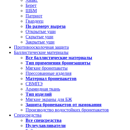
Авакс
Берет
ШБМ
Патриот
Гвардеец
По размеру выреза
Открытые уши
Скрытые уши
Закрытые уши
Противоосколочная защита
Баллистические материалы
Все баллистические материалы
Тип применения бронезащиты
Мягкие бронепакеты
Прессованные изделия
Материал бронепакетов
СВМПЭ
Арамидная ткань
Тип изделий
Мягкие экраны для БЖ
Защита бронепакетов от намокания
Производство водостойких бронепакетов
Спецсредства
Все спецсредства
Пулеулавливатели