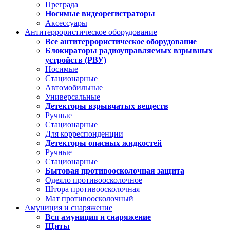
Преграда
Носимые видеорегистраторы
Аксессуары
Антитеррористическое оборудование
Все антитеррористическое оборудование
Блокираторы радиоуправляемых взрывных
устройств (РВУ)
Носимые
Стационарные
Автомобильные
Универсальные
Детекторы взрывчатых веществ
Ручные
Стационарные
Для корреспонденции
Детекторы опасных жидкостей
Ручные
Стационарные
Бытовая противоосколочная защита
Одеяло противоосколочное
Штора противоосколочная
Мат противоосколочный
Амуниция и снаряжение
Вся амуниция и снаряжение
Щиты