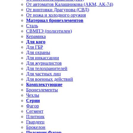
От автоматов Калашникова (АКМ, АК-74)
От винтовки Драгунова (СВД)
От ножа и холодного оружия
Материал бронеэлементов
Сталь
СВМПЭ (полиэтилен)
Керамика
Для кого
Для ГБР
Для охраны
Для инкассации
Для журналистов
Для телохранителей
Для частных лиц
Для военных действий
Комплектующие
Бронеэлементы
Чехлы
Серии
Фагор
Сегмент
Плитник
Гвардеец
Брокелон
Подсерии Фагор