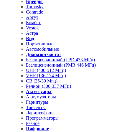
Бренды
Turbosky
Comrade
Аргут
Комбат
Vostok
Астра
Вид
Портативные
Автомобильные
Диапазон частот
Безлицензионный (LPD 433 МГц)
Безлицензионный (PMR 446 МГц)
UHF (400-512 МГц)
VHF (136-174 МГц)
CB (25-30 Мгц)
Речной (300-337 МГц)
Аксессуары
Аккумуляторы
Гарнитуры
Тангенты
Ларингофоны
Программаторы
Разное
Цифровые