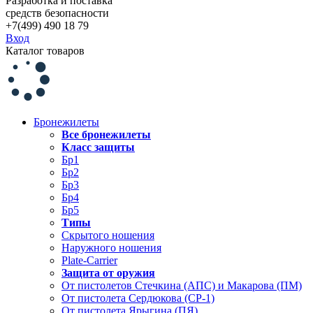
Разработка и поставка
средств безопасности
+7(499) 490 18 79
Вход
Каталог товаров
Бронежилеты
Все бронежилеты
Класс защиты
Бр1
Бр2
Бр3
Бр4
Бр5
Типы
Скрытого ношения
Наружного ношения
Plate-Carrier
Защита от оружия
От пистолетов Стечкина (АПС) и Макарова (ПМ)
От пистолета Сердюкова (СР-1)
От пистолета Ярыгина (ПЯ)