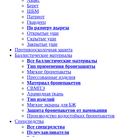
Авакс
Берет
ШБМ
Патриот
Гвардеец
По размеру выреза
Открытые уши
Скрытые уши
Закрытые уши
Противоосколочная защита
Баллистические материалы
Все баллистические материалы
Тип применения бронезащиты
Мягкие бронепакеты
Прессованные изделия
Материал бронепакетов
СВМПЭ
Арамидная ткань
Тип изделий
Мягкие экраны для БЖ
Защита бронепакетов от намокания
Производство водостойких бронепакетов
Спецсредства
Все спецсредства
Пулеулавливатели