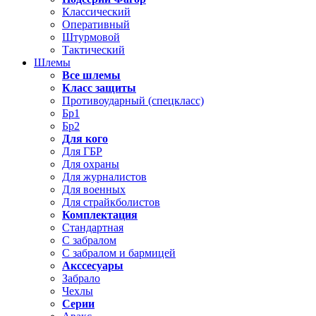
Классический
Оперативный
Штурмовой
Тактический
Шлемы
Все шлемы
Класс защиты
Противоударный (спецкласс)
Бр1
Бр2
Для кого
Для ГБР
Для охраны
Для журналистов
Для военных
Для страйкболистов
Комплектация
Стандартная
С забралом
С забралом и бармицей
Акссесуары
Забрало
Чехлы
Серии