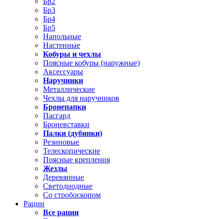
Бр2
Бр3
Бр4
Бр5
Напольные
Настенные
Кобуры и чехлы
Поясные кобуры (наружные)
Аксессуары
Наручники
Металлические
Чехлы для наручников
Бронепапки
Пасгард
Броневставки
Палки (дубинки)
Резиновые
Телескопические
Поясные крепления
Жезлы
Деревянные
Светодиодные
Со стробоскопом
Рации
Все рации