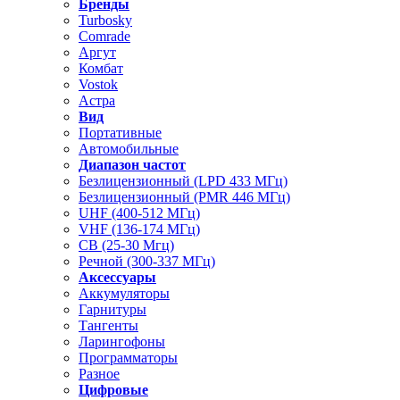
Бренды
Turbosky
Comrade
Аргут
Комбат
Vostok
Астра
Вид
Портативные
Автомобильные
Диапазон частот
Безлицензионный (LPD 433 МГц)
Безлицензионный (PMR 446 МГц)
UHF (400-512 МГц)
VHF (136-174 МГц)
CB (25-30 Мгц)
Речной (300-337 МГц)
Аксессуары
Аккумуляторы
Гарнитуры
Тангенты
Ларингофоны
Программаторы
Разное
Цифровые