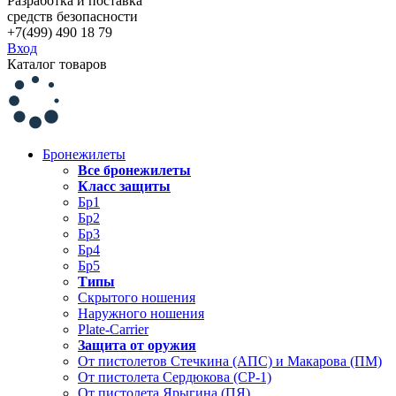
Разработка и поставка
средств безопасности
+7(499) 490 18 79
Вход
Каталог товаров
Бронежилеты
Все бронежилеты
Класс защиты
Бр1
Бр2
Бр3
Бр4
Бр5
Типы
Скрытого ношения
Наружного ношения
Plate-Carrier
Защита от оружия
От пистолетов Стечкина (АПС) и Макарова (ПМ)
От пистолета Сердюкова (СР-1)
От пистолета Ярыгина (ПЯ)