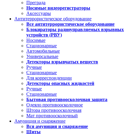
Преграда
Носимые видеорегистраторы
Аксессуары
Антитеррористическое оборудование
Все антитеррористическое оборудование
Блокираторы радиоуправляемых взрывных
устройств (РВУ)
Носимые
Стационарные
Автомобильные
Универсальные
Детекторы взрывчатых веществ
Ручные
Стационарные
Для корреспонденции
Детекторы опасных жидкостей
Ручные
Стационарные
Бытовая противоосколочная защита
Одеяло противоосколочное
Штора противоосколочная
Мат противоосколочный
Амуниция и снаряжение
Вся амуниция и снаряжение
Щиты