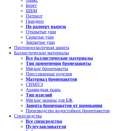
Авакс
Берет
ШБМ
Патриот
Гвардеец
По размеру выреза
Открытые уши
Скрытые уши
Закрытые уши
Противоосколочная защита
Баллистические материалы
Все баллистические материалы
Тип применения бронезащиты
Мягкие бронепакеты
Прессованные изделия
Материал бронепакетов
СВМПЭ
Арамидная ткань
Тип изделий
Мягкие экраны для БЖ
Защита бронепакетов от намокания
Производство водостойких бронепакетов
Спецсредства
Все спецсредства
Пулеулавливатели