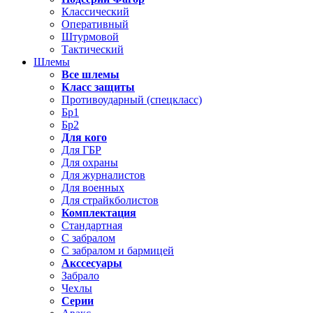
Классический
Оперативный
Штурмовой
Тактический
Шлемы
Все шлемы
Класс защиты
Противоударный (спецкласс)
Бр1
Бр2
Для кого
Для ГБР
Для охраны
Для журналистов
Для военных
Для страйкболистов
Комплектация
Стандартная
С забралом
С забралом и бармицей
Акссесуары
Забрало
Чехлы
Серии