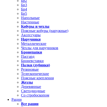
Бр2
Бр3
Бр4
Бр5
Напольные
Настенные
Кобуры и чехлы
Поясные кобуры (наружные)
Аксессуары
Наручники
Металлические
Чехлы для наручников
Бронепапки
Пасгард
Броневставки
Палки (дубинки)
Резиновые
Телескопические
Поясные крепления
Жезлы
Деревянные
Светодиодные
Со стробоскопом
Рации
Все рации