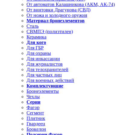
От автоматов Калашникова (АКМ, АК-74)
От винтовки Драгунова (СВД)
От ножа и холодного оружия
Материал бронеэлементов
Сталь
СВМПЭ (полиэтилен)
Керамика
Для кого
Для ГБР
Для охраны
Для инкассации
Для журналистов
Для телохранителей
Для частных лиц
Для военных действий
Комплектующие
Бронеэлементы
Чехлы
Серии
Фагор
Сегмент
Плитник
Гвардеец
Брокелон
Подсерии Фагор