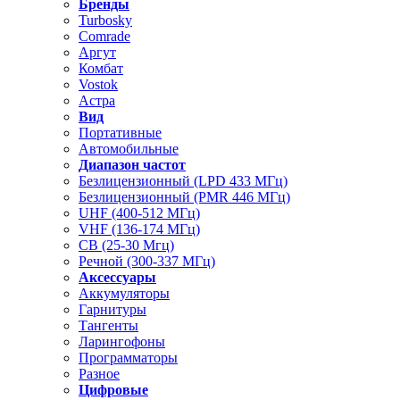
Бренды
Turbosky
Comrade
Аргут
Комбат
Vostok
Астра
Вид
Портативные
Автомобильные
Диапазон частот
Безлицензионный (LPD 433 МГц)
Безлицензионный (PMR 446 МГц)
UHF (400-512 МГц)
VHF (136-174 МГц)
CB (25-30 Мгц)
Речной (300-337 МГц)
Аксессуары
Аккумуляторы
Гарнитуры
Тангенты
Ларингофоны
Программаторы
Разное
Цифровые