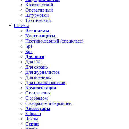
Классический
Оперативный
Штурмовой
Тактический
Шлемы
Все шлемы
Класс защиты
Противоударный (спецкласс)
Бр1
Бр2
Для кого
Для ГБР
Для охраны
Для журналистов
Для военных
Для страйкболистов
Комплектация
Стандартная
С забралом
С забралом и бармицей
Акссесуары
Забрало
Чехлы
Серии