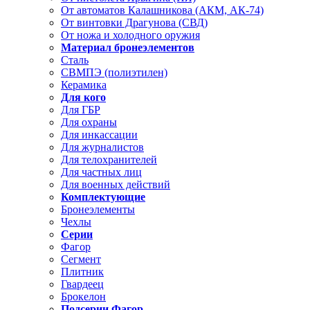
От автоматов Калашникова (АКМ, АК-74)
От винтовки Драгунова (СВД)
От ножа и холодного оружия
Материал бронеэлементов
Сталь
СВМПЭ (полиэтилен)
Керамика
Для кого
Для ГБР
Для охраны
Для инкассации
Для журналистов
Для телохранителей
Для частных лиц
Для военных действий
Комплектующие
Бронеэлементы
Чехлы
Серии
Фагор
Сегмент
Плитник
Гвардеец
Брокелон
Подсерии Фагор