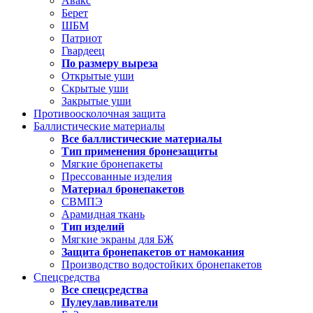
Авакс
Берет
ШБМ
Патриот
Гвардеец
По размеру выреза
Открытые уши
Скрытые уши
Закрытые уши
Противоосколочная защита
Баллистические материалы
Все баллистические материалы
Тип применения бронезащиты
Мягкие бронепакеты
Прессованные изделия
Материал бронепакетов
СВМПЭ
Арамидная ткань
Тип изделий
Мягкие экраны для БЖ
Защита бронепакетов от намокания
Производство водостойких бронепакетов
Спецсредства
Все спецсредства
Пулеулавливатели