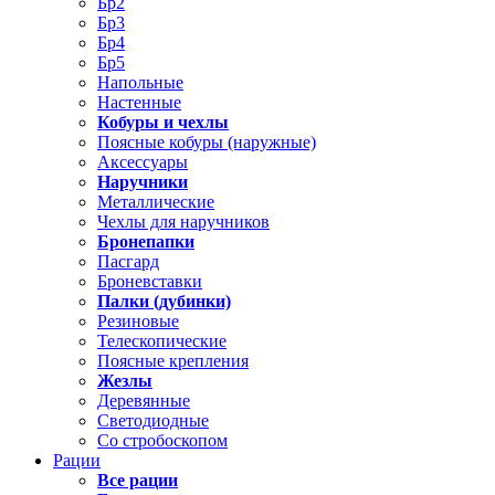
Бр2
Бр3
Бр4
Бр5
Напольные
Настенные
Кобуры и чехлы
Поясные кобуры (наружные)
Аксессуары
Наручники
Металлические
Чехлы для наручников
Бронепапки
Пасгард
Броневставки
Палки (дубинки)
Резиновые
Телескопические
Поясные крепления
Жезлы
Деревянные
Светодиодные
Со стробоскопом
Рации
Все рации