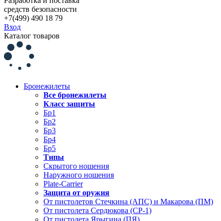
Разработка и поставка
средств безопасности
+7(499) 490 18 79
Вход
Каталог товаров
Бронежилеты
Все бронежилеты
Класс защиты
Бр1
Бр2
Бр3
Бр4
Бр5
Типы
Скрытого ношения
Наружного ношения
Plate-Carrier
Защита от оружия
От пистолетов Стечкина (АПС) и Макарова (ПМ)
От пистолета Сердюкова (СР-1)
От пистолета Ярыгина (ПЯ)