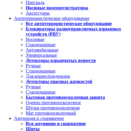
Преграда
Носимые видеорегистраторы
Аксессуары
Антитеррористическое оборудование
Все антитеррористическое оборудование
Блокираторы радиоуправляемых взрывных
устройств (РВУ)
Носимые
Стационарные
Автомобильные
Универсальные
Детекторы взрывчатых веществ
Ручные
Стационарные
Для корреспонденции
Детекторы опасных жидкостей
Ручные
Стационарные
Бытовая противоосколочная защита
Одеяло противоосколочное
Штора противоосколочная
Мат противоосколочный
Амуниция и снаряжение
Вся амуниция и снаряжение
Щиты