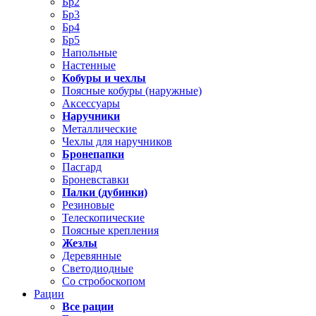
Бр2
Бр3
Бр4
Бр5
Напольные
Настенные
Кобуры и чехлы
Поясные кобуры (наружные)
Аксессуары
Наручники
Металлические
Чехлы для наручников
Бронепапки
Пасгард
Броневставки
Палки (дубинки)
Резиновые
Телескопические
Поясные крепления
Жезлы
Деревянные
Светодиодные
Со стробоскопом
Рации
Все рации