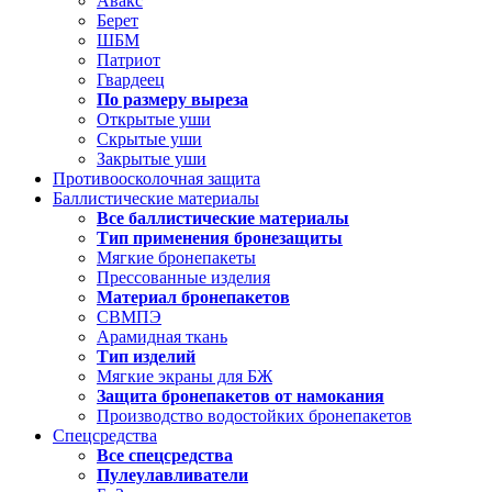
Авакс
Берет
ШБМ
Патриот
Гвардеец
По размеру выреза
Открытые уши
Скрытые уши
Закрытые уши
Противоосколочная защита
Баллистические материалы
Все баллистические материалы
Тип применения бронезащиты
Мягкие бронепакеты
Прессованные изделия
Материал бронепакетов
СВМПЭ
Арамидная ткань
Тип изделий
Мягкие экраны для БЖ
Защита бронепакетов от намокания
Производство водостойких бронепакетов
Спецсредства
Все спецсредства
Пулеулавливатели