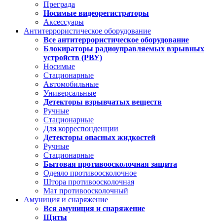
Преграда
Носимые видеорегистраторы
Аксессуары
Антитеррористическое оборудование
Все антитеррористическое оборудование
Блокираторы радиоуправляемых взрывных
устройств (РВУ)
Носимые
Стационарные
Автомобильные
Универсальные
Детекторы взрывчатых веществ
Ручные
Стационарные
Для корреспонденции
Детекторы опасных жидкостей
Ручные
Стационарные
Бытовая противоосколочная защита
Одеяло противоосколочное
Штора противоосколочная
Мат противоосколочный
Амуниция и снаряжение
Вся амуниция и снаряжение
Щиты