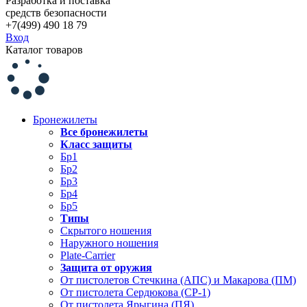
Разработка и поставка
средств безопасности
+7(499) 490 18 79
Вход
Каталог товаров
Бронежилеты
Все бронежилеты
Класс защиты
Бр1
Бр2
Бр3
Бр4
Бр5
Типы
Скрытого ношения
Наружного ношения
Plate-Carrier
Защита от оружия
От пистолетов Стечкина (АПС) и Макарова (ПМ)
От пистолета Сердюкова (СР-1)
От пистолета Ярыгина (ПЯ)