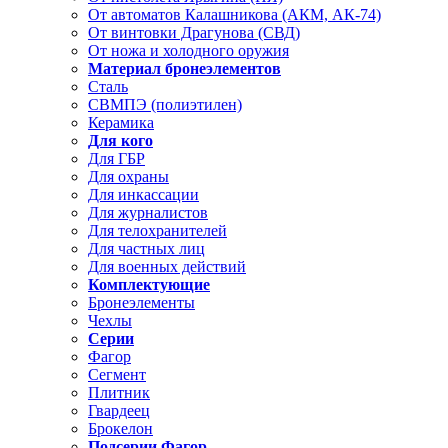
От автоматов Калашникова (АКМ, АК-74)
От винтовки Драгунова (СВД)
От ножа и холодного оружия
Материал бронеэлементов
Сталь
СВМПЭ (полиэтилен)
Керамика
Для кого
Для ГБР
Для охраны
Для инкассации
Для журналистов
Для телохранителей
Для частных лиц
Для военных действий
Комплектующие
Бронеэлементы
Чехлы
Серии
Фагор
Сегмент
Плитник
Гвардеец
Брокелон
Подсерии Фагор