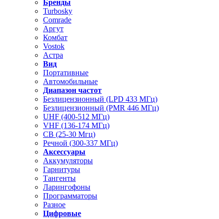
Бренды
Turbosky
Comrade
Аргут
Комбат
Vostok
Астра
Вид
Портативные
Автомобильные
Диапазон частот
Безлицензионный (LPD 433 МГц)
Безлицензионный (PMR 446 МГц)
UHF (400-512 МГц)
VHF (136-174 МГц)
CB (25-30 Мгц)
Речной (300-337 МГц)
Аксессуары
Аккумуляторы
Гарнитуры
Тангенты
Ларингофоны
Программаторы
Разное
Цифровые