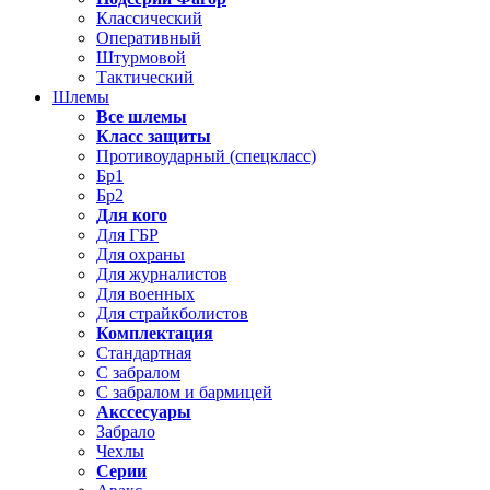
Классический
Оперативный
Штурмовой
Тактический
Шлемы
Все шлемы
Класс защиты
Противоударный (спецкласс)
Бр1
Бр2
Для кого
Для ГБР
Для охраны
Для журналистов
Для военных
Для страйкболистов
Комплектация
Стандартная
С забралом
С забралом и бармицей
Акссесуары
Забрало
Чехлы
Серии