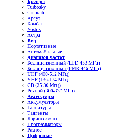
Бренды
Turbosky
Comrade
Аргут
Комбат
Vostok
Астра
Вид
Портативные
Автомобильные
Диапазон частот
Безлицензионный (LPD 433 МГц)
Безлицензионный (PMR 446 МГц)
UHF (400-512 МГц)
VHF (136-174 МГц)
CB (25-30 Мгц)
Речной (300-337 МГц)
Аксессуары
Аккумуляторы
Гарнитуры
Тангенты
Ларингофоны
Программаторы
Разное
Цифровые