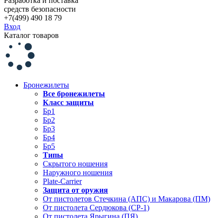
Разработка и поставка
средств безопасности
+7(499) 490 18 79
Вход
Каталог товаров
Бронежилеты
Все бронежилеты
Класс защиты
Бр1
Бр2
Бр3
Бр4
Бр5
Типы
Скрытого ношения
Наружного ношения
Plate-Carrier
Защита от оружия
От пистолетов Стечкина (АПС) и Макарова (ПМ)
От пистолета Сердюкова (СР-1)
От пистолета Ярыгина (ПЯ)