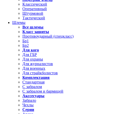
Классический
Оперативный
Штурмовой
Тактический
Шлемы
Все шлемы
Класс защиты
Противоударный (спецкласс)
Бр1
Бр2
Для кого
Для ГБР
Для охраны
Для журналистов
Для военных
Для страйкболистов
Комплектация
Стандартная
С забралом
С забралом и бармицей
Акссесуары
Забрало
Чехлы
Серии