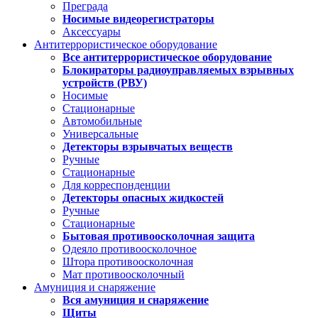
Преграда
Носимые видеорегистраторы
Аксессуары
Антитеррористическое оборудование
Все антитеррористическое оборудование
Блокираторы радиоуправляемых взрывных
устройств (РВУ)
Носимые
Стационарные
Автомобильные
Универсальные
Детекторы взрывчатых веществ
Ручные
Стационарные
Для корреспонденции
Детекторы опасных жидкостей
Ручные
Стационарные
Бытовая противоосколочная защита
Одеяло противоосколочное
Штора противоосколочная
Мат противоосколочный
Амуниция и снаряжение
Вся амуниция и снаряжение
Щиты