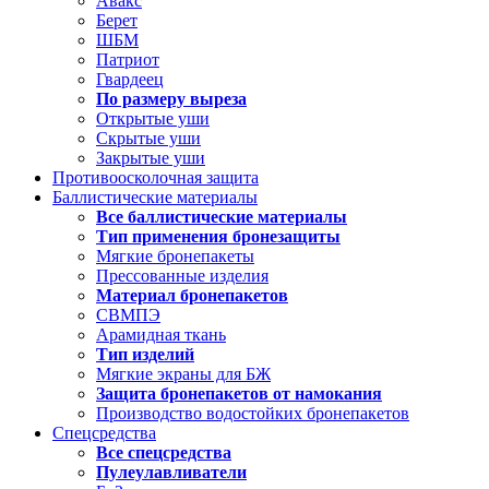
Авакс
Берет
ШБМ
Патриот
Гвардеец
По размеру выреза
Открытые уши
Скрытые уши
Закрытые уши
Противоосколочная защита
Баллистические материалы
Все баллистические материалы
Тип применения бронезащиты
Мягкие бронепакеты
Прессованные изделия
Материал бронепакетов
СВМПЭ
Арамидная ткань
Тип изделий
Мягкие экраны для БЖ
Защита бронепакетов от намокания
Производство водостойких бронепакетов
Спецсредства
Все спецсредства
Пулеулавливатели