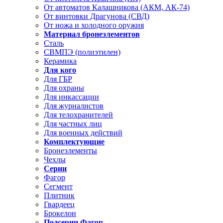
От автоматов Калашникова (АКМ, АК-74)
От винтовки Драгунова (СВД)
От ножа и холодного оружия
Материал бронеэлементов
Сталь
СВМПЭ (полиэтилен)
Керамика
Для кого
Для ГБР
Для охраны
Для инкассации
Для журналистов
Для телохранителей
Для частных лиц
Для военных действий
Комплектующие
Бронеэлементы
Чехлы
Серии
Фагор
Сегмент
Плитник
Гвардеец
Брокелон
Подсерии Фагор