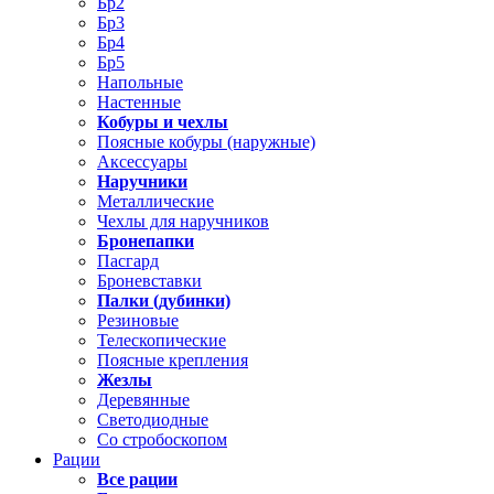
Бр2
Бр3
Бр4
Бр5
Напольные
Настенные
Кобуры и чехлы
Поясные кобуры (наружные)
Аксессуары
Наручники
Металлические
Чехлы для наручников
Бронепапки
Пасгард
Броневставки
Палки (дубинки)
Резиновые
Телескопические
Поясные крепления
Жезлы
Деревянные
Светодиодные
Со стробоскопом
Рации
Все рации