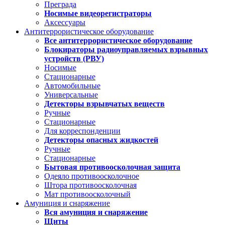
Преграда
Носимые видеорегистраторы
Аксессуары
Антитеррористическое оборудование
Все антитеррористическое оборудование
Блокираторы радиоуправляемых взрывных
устройств (РВУ)
Носимые
Стационарные
Автомобильные
Универсальные
Детекторы взрывчатых веществ
Ручные
Стационарные
Для корреспонденции
Детекторы опасных жидкостей
Ручные
Стационарные
Бытовая противоосколочная защита
Одеяло противоосколочное
Штора противоосколочная
Мат противоосколочный
Амуниция и снаряжение
Вся амуниция и снаряжение
Щиты