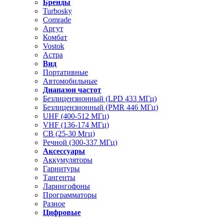
Бренды
Turbosky
Comrade
Аргут
Комбат
Vostok
Астра
Вид
Портативные
Автомобильные
Диапазон частот
Безлицензионный (LPD 433 МГц)
Безлицензионный (PMR 446 МГц)
UHF (400-512 МГц)
VHF (136-174 МГц)
CB (25-30 Мгц)
Речной (300-337 МГц)
Аксессуары
Аккумуляторы
Гарнитуры
Тангенты
Ларингофоны
Программаторы
Разное
Цифровые