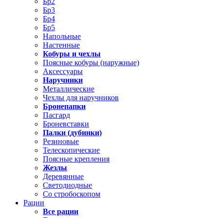
Бр2
Бр3
Бр4
Бр5
Напольные
Настенные
Кобуры и чехлы
Поясные кобуры (наружные)
Аксессуары
Наручники
Металлические
Чехлы для наручников
Бронепапки
Пасгард
Броневставки
Палки (дубинки)
Резиновые
Телескопические
Поясные крепления
Жезлы
Деревянные
Светодиодные
Со стробоскопом
Рации
Все рации