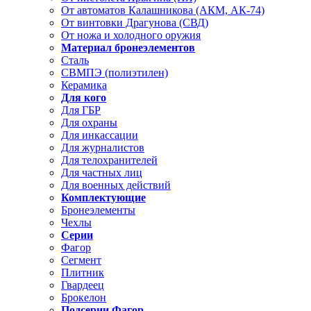
От автоматов Калашникова (АКМ, АК-74)
От винтовки Драгунова (СВД)
От ножа и холодного оружия
Материал бронеэлементов
Сталь
СВМПЭ (полиэтилен)
Керамика
Для кого
Для ГБР
Для охраны
Для инкассации
Для журналистов
Для телохранителей
Для частных лиц
Для военных действий
Комплектующие
Бронеэлементы
Чехлы
Серии
Фагор
Сегмент
Плитник
Гвардеец
Брокелон
Подсерии Фагор