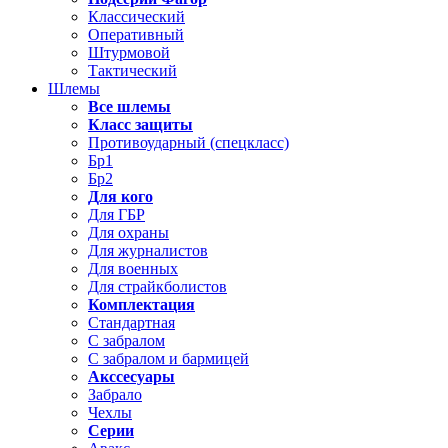
Классический
Оперативный
Штурмовой
Тактический
Шлемы
Все шлемы
Класс защиты
Противоударный (спецкласс)
Бр1
Бр2
Для кого
Для ГБР
Для охраны
Для журналистов
Для военных
Для страйкболистов
Комплектация
Стандартная
С забралом
С забралом и бармицей
Акссесуары
Забрало
Чехлы
Серии