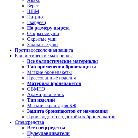
Авакс
Берет
ШБМ
Патриот
Гвардеец
По размеру выреза
Открытые уши
Скрытые уши
Закрытые уши
Противоосколочная защита
Баллистические материалы
Все баллистические материалы
Тип применения бронезащиты
Мягкие бронепакеты
Прессованные изделия
Материал бронепакетов
СВМПЭ
Арамидная ткань
Тип изделий
Мягкие экраны для БЖ
Защита бронепакетов от намокания
Производство водостойких бронепакетов
Спецсредства
Все спецсредства
Пулеулавливатели