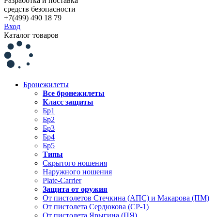
Разработка и поставка
средств безопасности
+7(499) 490 18 79
Вход
Каталог товаров
Бронежилеты
Все бронежилеты
Класс защиты
Бр1
Бр2
Бр3
Бр4
Бр5
Типы
Скрытого ношения
Наружного ношения
Plate-Carrier
Защита от оружия
От пистолетов Стечкина (АПС) и Макарова (ПМ)
От пистолета Сердюкова (СР-1)
От пистолета Ярыгина (ПЯ)