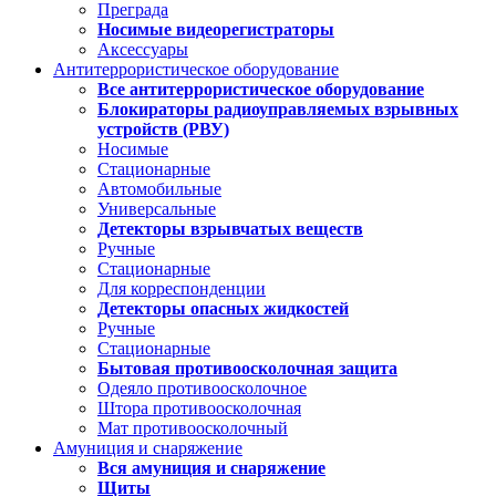
Преграда
Носимые видеорегистраторы
Аксессуары
Антитеррористическое оборудование
Все антитеррористическое оборудование
Блокираторы радиоуправляемых взрывных
устройств (РВУ)
Носимые
Стационарные
Автомобильные
Универсальные
Детекторы взрывчатых веществ
Ручные
Стационарные
Для корреспонденции
Детекторы опасных жидкостей
Ручные
Стационарные
Бытовая противоосколочная защита
Одеяло противоосколочное
Штора противоосколочная
Мат противоосколочный
Амуниция и снаряжение
Вся амуниция и снаряжение
Щиты