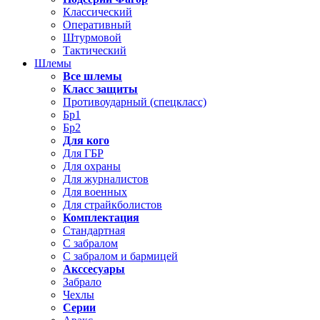
Классический
Оперативный
Штурмовой
Тактический
Шлемы
Все шлемы
Класс защиты
Противоударный (спецкласс)
Бр1
Бр2
Для кого
Для ГБР
Для охраны
Для журналистов
Для военных
Для страйкболистов
Комплектация
Стандартная
С забралом
С забралом и бармицей
Акссесуары
Забрало
Чехлы
Серии