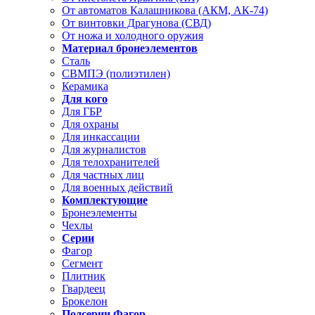
От автоматов Калашникова (АКМ, АК-74)
От винтовки Драгунова (СВД)
От ножа и холодного оружия
Материал бронеэлементов
Сталь
СВМПЭ (полиэтилен)
Керамика
Для кого
Для ГБР
Для охраны
Для инкассации
Для журналистов
Для телохранителей
Для частных лиц
Для военных действий
Комплектующие
Бронеэлементы
Чехлы
Серии
Фагор
Сегмент
Плитник
Гвардеец
Брокелон
Подсерии Фагор