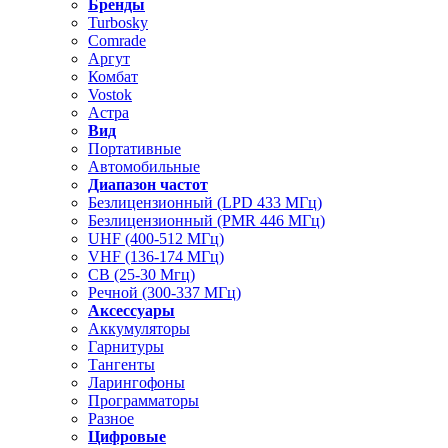
Бренды
Turbosky
Comrade
Аргут
Комбат
Vostok
Астра
Вид
Портативные
Автомобильные
Диапазон частот
Безлицензионный (LPD 433 МГц)
Безлицензионный (PMR 446 МГц)
UHF (400-512 МГц)
VHF (136-174 МГц)
CB (25-30 Мгц)
Речной (300-337 МГц)
Аксессуары
Аккумуляторы
Гарнитуры
Тангенты
Ларингофоны
Программаторы
Разное
Цифровые