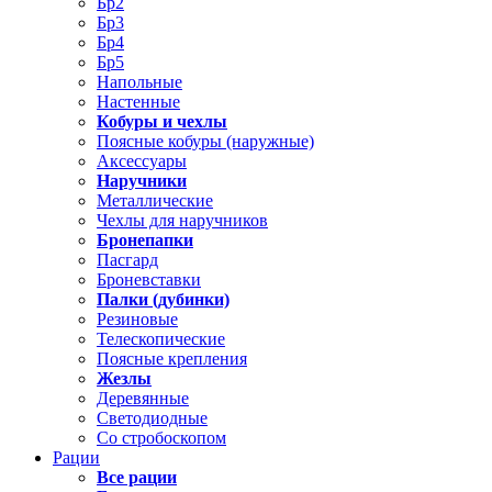
Бр2
Бр3
Бр4
Бр5
Напольные
Настенные
Кобуры и чехлы
Поясные кобуры (наружные)
Аксессуары
Наручники
Металлические
Чехлы для наручников
Бронепапки
Пасгард
Броневставки
Палки (дубинки)
Резиновые
Телескопические
Поясные крепления
Жезлы
Деревянные
Светодиодные
Со стробоскопом
Рации
Все рации