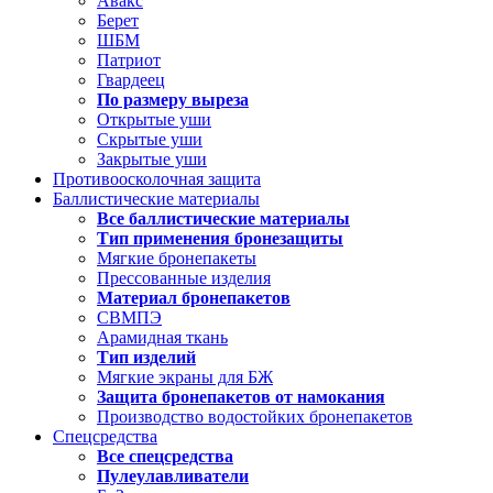
Авакс
Берет
ШБМ
Патриот
Гвардеец
По размеру выреза
Открытые уши
Скрытые уши
Закрытые уши
Противоосколочная защита
Баллистические материалы
Все баллистические материалы
Тип применения бронезащиты
Мягкие бронепакеты
Прессованные изделия
Материал бронепакетов
СВМПЭ
Арамидная ткань
Тип изделий
Мягкие экраны для БЖ
Защита бронепакетов от намокания
Производство водостойких бронепакетов
Спецсредства
Все спецсредства
Пулеулавливатели