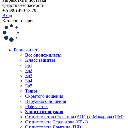
Разработка и поставка
средств безопасности
+7(499) 490 18 79
Вход
Каталог товаров
Бронежилеты
Все бронежилеты
Класс защиты
Бр1
Бр2
Бр3
Бр4
Бр5
Типы
Скрытого ношения
Наружного ношения
Plate-Carrier
Защита от оружия
От пистолетов Стечкина (АПС) и Макарова (ПМ)
От пистолета Сердюкова (СР-1)
От пистолета Ярыгина (ПЯ)