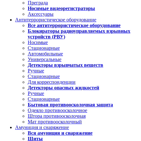
Преграда
Носимые видеорегистраторы
Аксессуары
Антитеррористическое оборудование
Все антитеррористическое оборудование
Блокираторы радиоуправляемых взрывных
устройств (РВУ)
Носимые
Стационарные
Автомобильные
Универсальные
Детекторы взрывчатых веществ
Ручные
Стационарные
Для корреспонденции
Детекторы опасных жидкостей
Ручные
Стационарные
Бытовая противоосколочная защита
Одеяло противоосколочное
Штора противоосколочная
Мат противоосколочный
Амуниция и снаряжение
Вся амуниция и снаряжение
Щиты