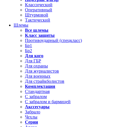
Классический
Оперативный
Штурмовой
Тактический
Шлемы
Все шлемы
Класс защиты
Противоударный (спецкласс)
Бр1
Бр2
Для кого
Для ГБР
Для охраны
Для журналистов
Для военных
Для страйкболистов
Комплектация
Стандартная
С забралом
С забралом и бармицей
Акссесуары
Забрало
Чехлы
Серии