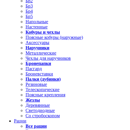
Бр2
Бр3
Бр4
Бр5
Напольные
Настенные
Кобуры и чехлы
Поясные кобуры (наружные)
Аксессуары
Наручники
Металлические
Чехлы для наручников
Бронепапки
Пасгард
Броневставки
Палки (дубинки)
Резиновые
Телескопические
Поясные крепления
Жезлы
Деревянные
Светодиодные
Со стробоскопом
Рации
Все рации