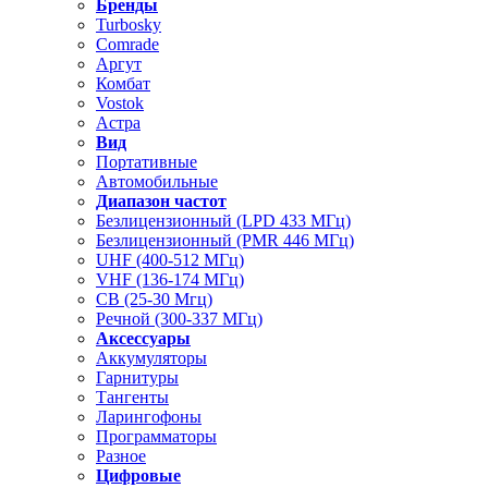
Бренды
Turbosky
Comrade
Аргут
Комбат
Vostok
Астра
Вид
Портативные
Автомобильные
Диапазон частот
Безлицензионный (LPD 433 МГц)
Безлицензионный (PMR 446 МГц)
UHF (400-512 МГц)
VHF (136-174 МГц)
CB (25-30 Мгц)
Речной (300-337 МГц)
Аксессуары
Аккумуляторы
Гарнитуры
Тангенты
Ларингофоны
Программаторы
Разное
Цифровые