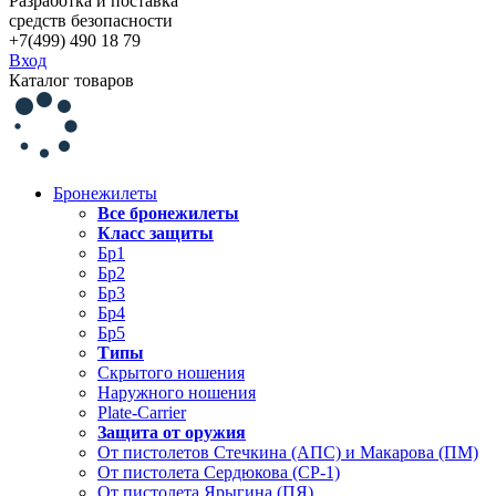
Разработка и поставка
средств безопасности
+7(499) 490 18 79
Вход
Каталог товаров
Бронежилеты
Все бронежилеты
Класс защиты
Бр1
Бр2
Бр3
Бр4
Бр5
Типы
Скрытого ношения
Наружного ношения
Plate-Carrier
Защита от оружия
От пистолетов Стечкина (АПС) и Макарова (ПМ)
От пистолета Сердюкова (СР-1)
От пистолета Ярыгина (ПЯ)