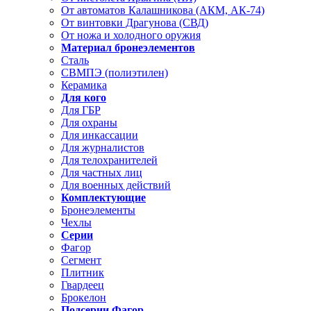
От автоматов Калашникова (АКМ, АК-74)
От винтовки Драгунова (СВД)
От ножа и холодного оружия
Материал бронеэлементов
Сталь
СВМПЭ (полиэтилен)
Керамика
Для кого
Для ГБР
Для охраны
Для инкассации
Для журналистов
Для телохранителей
Для частных лиц
Для военных действий
Комплектующие
Бронеэлементы
Чехлы
Серии
Фагор
Сегмент
Плитник
Гвардеец
Брокелон
Подсерии Фагор