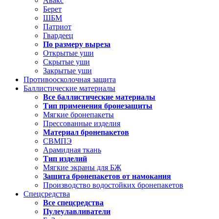
Авакс
Берет
ШБМ
Патриот
Гвардеец
По размеру выреза
Открытые уши
Скрытые уши
Закрытые уши
Противоосколочная защита
Баллистические материалы
Все баллистические материалы
Тип применения бронезащиты
Мягкие бронепакеты
Прессованные изделия
Материал бронепакетов
СВМПЭ
Арамидная ткань
Тип изделий
Мягкие экраны для БЖ
Защита бронепакетов от намокания
Производство водостойких бронепакетов
Спецсредства
Все спецсредства
Пулеулавливатели